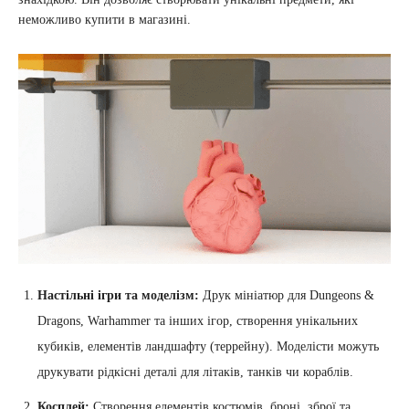
неможливо купити в магазині.
Настільні ігри та моделізм:
Друк мініатюр для Dungeons &
Dragons, Warhammer та інших ігор, створення унікальних
кубиків, елементів ландшафту (террейну). Моделісти можуть
друкувати рідкісні деталі для літаків, танків чи кораблів.
Косплей:
Створення елементів костюмів, броні, зброї та