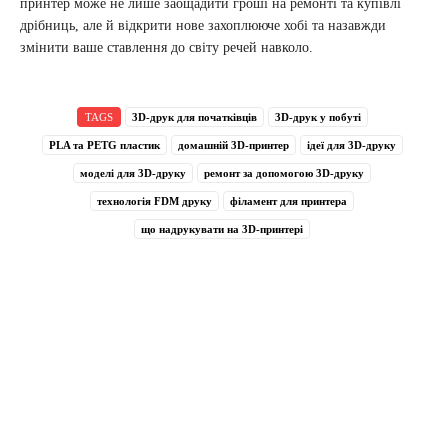
принтер може не лише заощадити гроші на ремонті та купівлі
дрібниць, але й відкрити нове захоплююче хобі та назавжди
змінити ваше ставлення до світу речей навколо.
TAGS
3D-друк для початківців
3D-друк у побуті
PLA та PETG пластик
домашній 3D-принтер
ідеї для 3D-друку
моделі для 3D-друку
ремонт за допомогою 3D-друку
технологія FDM друку
філамент для принтера
що надрукувати на 3D-принтері