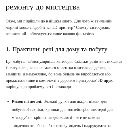
ремонту до мистецтва
Отже, ми підійшли до найцікавішого. Для чого ж звичайній
людині може знадобитися 3D-принтер? Спектр застосувань
величезний і обмежується лише вашою фантазією.
1. Практичні речі для дому та побуту
Це, мабуть, найпопулярніша категорія. Скільки разів ви стикалися
із ситуацією, коли зламалася маленька пластикова деталь, а
замінити її неможливо, бо вона більше не виробляється або
продається лише в комплекті з дорогим пристроєм?
3D-друк
вирішує цю проблему раз і назавжди.
Ремонтні деталі:
Зламані ручки для шафи, ніжки для
побутової техніки, кришки для контейнерів, шестерні для
м’ясорубки, кріплення для жалюзі – все це можна
змоделювати або знайти готову модель і надрукувати за