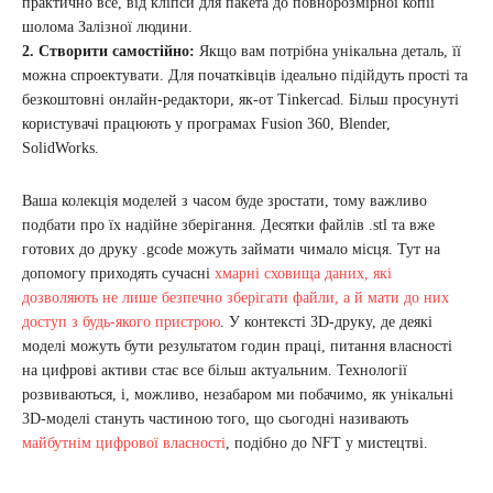
практично все, від кліпси для пакета до повнорозмірної копії
шолома Залізної людини.
2. Створити самостійно:
Якщо вам потрібна унікальна деталь, її
можна спроектувати. Для початківців ідеально підійдуть прості та
безкоштовні онлайн-редактори, як-от Tinkercad. Більш просунуті
користувачі працюють у програмах Fusion 360, Blender,
SolidWorks.
Ваша колекція моделей з часом буде зростати, тому важливо
подбати про їх надійне зберігання. Десятки файлів .stl та вже
готових до друку .gcode можуть займати чимало місця. Тут на
допомогу приходять сучасні
хмарні сховища даних, які
дозволяють не лише безпечно зберігати файли, а й мати до них
доступ з будь-якого пристрою
. У контексті 3D-друку, де деякі
моделі можуть бути результатом годин праці, питання власності
на цифрові активи стає все більш актуальним. Технології
розвиваються, і, можливо, незабаром ми побачимо, як унікальні
3D-моделі стануть частиною того, що сьогодні називають
майбутнім цифрової власності
, подібно до NFT у мистецтві.