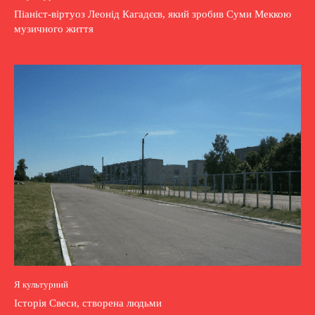
Піаніст-віртуоз Леонід Кагадєєв, який зробив Суми Меккою
музичного життя
Я культурний
Історія Свеси, створена людьми