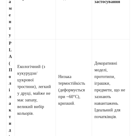
а
застосування
м
е
н
т
у
P
L
A
(
Декоративні
Екологічний (з
П
моделі,
кукурудзи/
о
Низька
прототипи,
цукрової
л
термостійкість
іграшки,
тростини), легкий
і
(деформується
предмети, що не
у друці, майже не
л
при ~60°C),
зазнають
має запаху,
а
крихкий.
навантажень.
великий вибір
к
Ідеальний для
кольорів.
т
початківців.
и
д