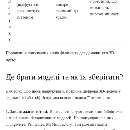
л
прототипи, що
(шліфується,
випари,
а
вимагають
розчиняється
схильний до
с
високої міцності.
ацетоном).
усадки.
т
и
к
)
Порівняння популярних видів філаменту для домашнього 3D-
друку
Де брати моделі та як їх зберігати?
Для того, щоб щось надрукувати, потрібна цифрова 3D-модель у
форматі .stl або .obj. Існує два основні шляхи її отримання.
1. Завантажити готові:
В інтернеті існують величезні бібліотеки
з мільйонами безкоштовних моделей. Найпопулярніші з них –
Thingiverse, Printables, MyMiniFactory. Там можна знайти