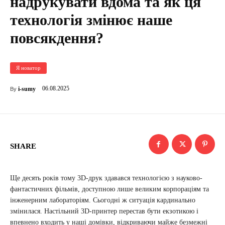
надрукувати вдома та як ця
технологія змінює наше
повсякдення?
Я новатор
06.08.2025
i-sumy
By
SHARE
Ще десять років тому 3D-друк здавався технологією з науково-
фантастичних фільмів, доступною лише великим корпораціям та
інженерним лабораторіям. Сьогодні ж ситуація кардинально
змінилася. Настільний 3D-принтер перестав бути екзотикою і
впевнено входить у наші домівки, відкриваючи майже безмежні