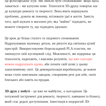
Це філософський зсув. Ми звикли бути споживачами: якщо щось
ламається – ми купуємо нове. Технологія 3D-друку повертає нас
до культури ремонту та творчості. Вона вчить вирішувати
проблеми, думати як інженер, втілювати ідеї в життя. Замість
того, щоб шукати в магазині річ, яка “майже” підходить, ви
можете створити ту, що підходить ідеально.
Це крок до більш сталого та свідомого споживання.
Надрукувавши маленьку деталь, ви рятуєте від смітника цілий
пристрій. Використовуючи біорозкладний PLA-пластик, ви
зменшуєте свій вуглецевий слід. Можливості, які відкриває ця
технологія, надихають, і важливо розуміти,
що вже сьогодні
можна надрукувати вдома
, аби почати свій шлях у цьому
захоплюючому світі. Це демократизація виробництва, де кожен
може стати невеликим заводом, створюючи речі для себе, своїх
близьких або навіть на продаж.
3D-друк у побуті
– це вже не майбутнє, а сьогодення. Це
потужний інструмент для ремонту, творчості, навчання та бізнесу,
який стає дедалі доступнішим. Інвестиція в недорогий 3D-