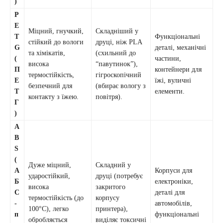
)
P
E
Міцний, гнучкий,
Складніший у
T
Функціональні
стійкий до вологи
друці, ніж PLA
G
деталі, механічні
та хімікатів,
(схильний до
(
частини,
висока
“павутинок”),
П
контейнери для
термостійкість,
гігроскопічний
Е
їжі, вуличні
безпечний для
(вбирає вологу з
Т
елементи.
контакту з їжею.
повітря).
Г
)
A
B
S
(
Дуже міцний,
Складний у
А
Корпуси для
ударостійкий,
друці (потребує
Б
електроніки,
висока
закритого
С
деталі для
термостійкість (до
корпусу
-
автомобілів,
100°C), легко
принтера),
п
функціональні
обробляється
виділяє токсичні