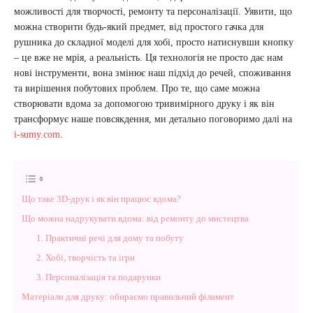
можливості для творчості, ремонту та персоналізації. Уявити, що
можна створити будь-який предмет, від простого гачка для
рушника до складної моделі для хобі, просто натиснувши кнопку
– це вже не мрія, а реальність. Ця технологія не просто дає нам
нові інструменти, вона змінює наш підхід до речей, споживання
та вирішення побутових проблем. Про те, що саме можна
створювати вдома за допомогою тривимірного друку і як він
трансформує наше повсякдення, ми детально поговоримо далі на
i-sumy.com
.
Що таке 3D-друк і як він працює вдома?
Що можна надрукувати вдома: від ремонту до мистецтва
1. Практичні речі для дому та побуту
2. Хобі, творчість та ігри
3. Персоналізація та подарунки
Матеріали для друку: обираємо правильний філамент