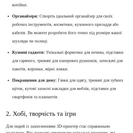
копійки.
Органайзери:
Створіть ідеальний органайзер для своїх
робочих інструментів, косметики, кухонного приладдя або
кабелів. Ви можете розробити його точно під розміри вашої
шухляди чи полиці.
Кухонні гаджети:
Унікальні формочки для печива, підставки
для гарячого, тримачі для паперових рушників, затискачі для
пакетів, воронки, мірні ложки.
Покращення для дому:
Гачки для одягу, тримачі для зубних
щіток, кутові захисні накладки для меблів, підставки для
смартфонів та планшетів.
2. Хобі, творчість та ігри
Для людей із захопленнями 3D-принтер стає справжньою
знахідкою. Він дозволяє створювати унікальні предмети, які