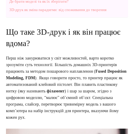
Де брати моделі та як їх зберігати?
3D-друк як зміна парадигми: від споживання до творення
Що таке 3D-друк і як він працює
вдома?
Перш ніж занурюватися у світ можливостей, варто коротко
зрозуміти суть технології. Більшість домашніх 3D-принтерів
працюють за методом пошарового наплавлення (
Fused Deposition
Modeling, FDM
). Якщо говорити просто, то принтер працює як
автоматизований клейовий пістолет. Він плавить пластикову
нитку (яку називають
філамент
) і шар за шаром, згідно з
цифровою моделлю, “малює” об’ємний об’єкт. Спеціальна
програма, слайсер, перетворює тривимірну модель з вашого
комп’ютера на набір інструкцій для принтера, вказуючи йому
кожен рух.