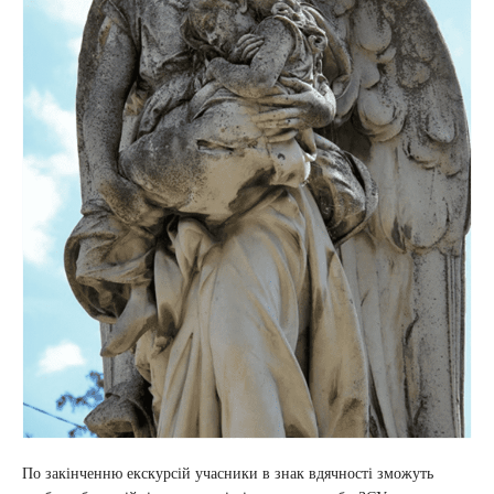
По закінченню екскурсій учасники в знак вдячності зможуть