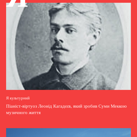
Я культурний
Піаніст-віртуоз Леонід Кагадєєв, який зробив Суми Меккою
музичного життя