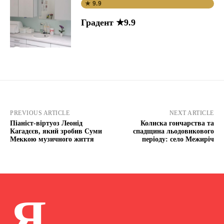
★ 9.9
Градент ★9.9
PREVIOUS ARTICLE
NEXT ARTICLE
Піаніст-віртуоз Леонід
Колиска гончарства та
Кагадєєв, який зробив Суми
спадщина льодовикового
Меккою музичного життя
періоду: село Межиріч
Я