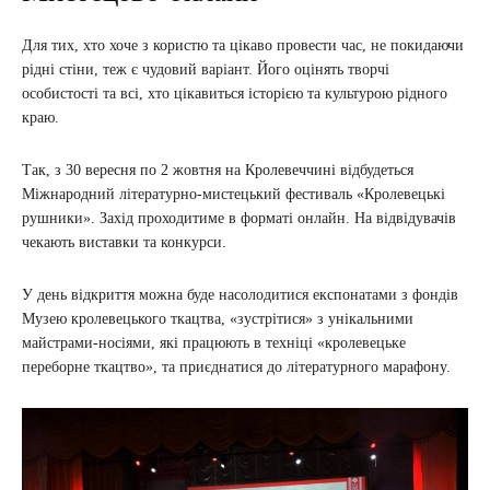
Для тих, хто хоче з користю та цікаво провести час, не покидаючи
рідні стіни, теж є чудовий варіант. Його оцінять творчі
особистості та всі, хто цікавиться історією та культурою рідного
краю.
Так, з 30 вересня по 2 жовтня на Кролевеччині відбудеться
Міжнародний літературно-мистецький фестиваль «Кролевецькі
рушники». Захід проходитиме в форматі онлайн. На відвідувачів
чекають виставки та конкурси.
У день відкриття можна буде насолодитися експонатами з фондів
Музею кролевецького ткацтва, «зустрітися» з унікальними
майстрами-носіями, які працюють в техніці «кролевецьке
переборне ткацтво», та приєднатися до літературного марафону.