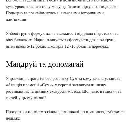
Всі охочі та допитливі зможуть познайомитися з польською
культурою, вивчити нову мову, здійснити віртуальні подорожі
Польщею та познайомитись зі знаковими історичними
памʼятками.
Учбові групи формуються в залежності від рівня підготовки та
віку бажаючих. Наразі планується сформувати декілька груп –
дітей віком 5-12 років, школярів 12 -18 років та дорослих.
Мандруй та допомагай
Управління стратегічного розвитку Сум та комунальна установа
«Агенція промоції «Суми» у вересні запланували низку
розвиваючих та цікавих екскурсій містом. Що чекає на містян та
гостей у цьому місяці?
Прогулянки по місту з гідом заплановані по
п’ятницях, суботах та
неділях: