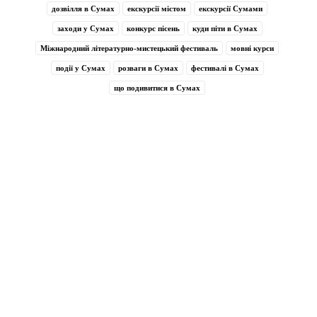
дозвілля в Сумах
екскурсії містом
екскурсії Сумами
заходи у Сумах
конкурс пісень
куди піти в Сумах
Міжнародний літературно-мистецький фестиваль
мовні курси
події у Сумах
розваги в Сумах
фестивалі в Сумах
що подивитися в Сумах