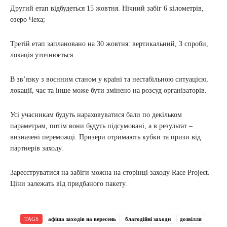
Другий етап відбудеться 15 жовтня. Нічний забіг 6 кілометрів,
озеро Чеха;
Третій етап заплановано на 30 жовтня: вертикальний, 3 спроби,
локація уточнюється.
В зв’язку з воєнним станом у країні та нестабільною ситуацією,
локації, час та інше може бути змінено на розсуд організаторів.
Усі учасникам будуть нараховуватися бали по декільком
параметрам, потім вони будуть підсумовані, а в результат –
визначені переможці. Призери отримають кубки та призи від
партнерів заходу.
Зареєструватися на забіги можна на сторінці заходу Race Project.
Ціни залежать від придбаного пакету.
TAGS
афіша заходів на вересень
благодійні заходи
дозвілля