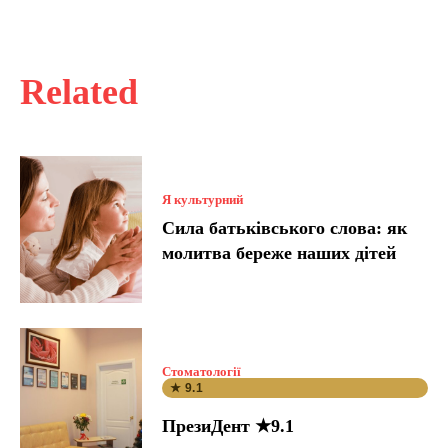
Related
Я культурний
Сила батьківського слова: як
молитва береже наших дітей
Стоматології
★ 9.1
ПрезиДент ★9.1