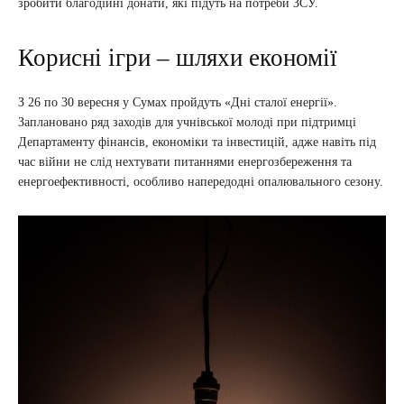
зробити благодійні донати, які підуть на потреби ЗСУ.
Корисні ігри – шляхи економії
З 26 по 30 вересня у Сумах пройдуть «Дні сталої енергії».
Заплановано ряд заходів для учнівської молоді при підтримці
Департаменту фінансів, економіки та інвестицій, адже навіть під
час війни не слід нехтувати питаннями енергозбереження та
енергоефективності, особливо напередодні опалювального сезону.