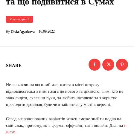
та що подивитися в Сумах
Я культурний
16.09.2022
Olvia Agarkova
By
SHARE
Незважаючи на воєнний час, життя в місті потроху
відновлюється,а з ним і жага до нового та цікавого. Тим, хто не
звик сидіти, склавши руки, та любить насичено та з користю
проводити дозвілля, буде чим зайнятися у місті в вересні.
Серед запропонованих варіантів кожен зможе знайти подію на
свій смак, причому, як в формат оффлайн, так і онлайн. Далі на
i-
sumy
.