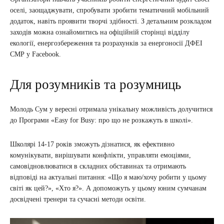
оселі, заощаджувати, спробувати зробити тематичний мобільний
додаток, навіть проявити творчі здібності. З детальним розкладом
заходів можна ознайомитись на офіційній сторінці відділу
екології, енергозбереження та розрахунків за енергоносії ДФЕІ
СМР у Facebook.
Для розумників та розумниць
Молодь Сум у вересні отримала унікальну можливість долучитися
до Програми
«Easy for Busy: про що не розкажуть в школі».
Школярі 14-17 років зможуть дізнатися, як ефективно
комунікувати, вирішувати конфлікти, управляти емоціями,
самовідновлюватися в складних обставинах та отримають
відповіді на актуальні питання: «Що я маю/хочу робити у цьому
світі як цей?», «Хто я?». А допоможуть у цьому юним сумчанам
досвідчені тренери та сучасні методи освіти.