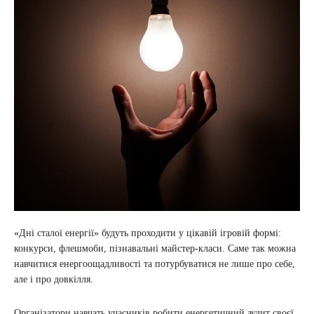
«Дні сталої енергії» будуть проходити у цікавій ігровій формі:
конкурси, флешмоби, пізнавальні майстер-класи. Саме так можна
навчитися енергоощадливості та потурбуватися не лише про себе,
але і про довкілля.
Організатори навчать учасників робити енергетичний аудит своєї