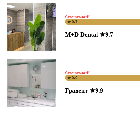
Стоматології
★ 9.7
M+D Dental ★9.7
Стоматології
★ 9.9
Градент ★9.9