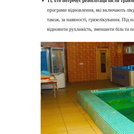
Ті, хто потребує реабілітації після трав
програми відновлення, які включають ліку
також, за наявності, грязелікування. Під
відновити рухливість, зменшити біль та 