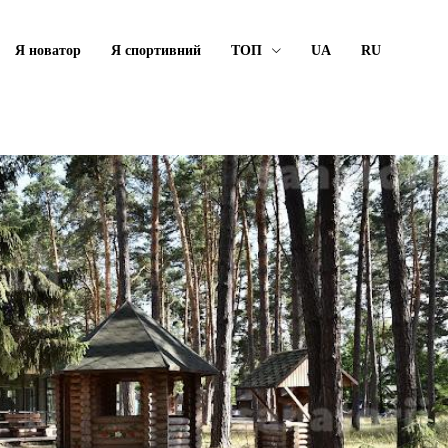
Я новатор
Я спортивний
ТОП
UA
RU