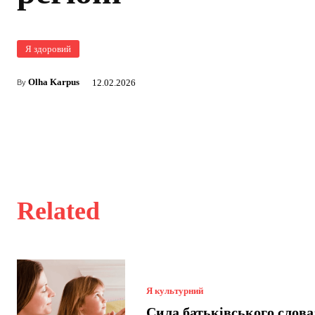
Я здоровий
Olha Karpus
12.02.2026
By
Related
Я культурний
Сила батьківського слова