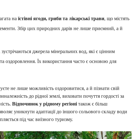
агата на
їстівні ягоди, гриби та лікарські трави
, що містять
елементи. Збір цих природних дарів не лише приємний, а й
ті зустрічаються джерела мінеральних вод, які є цінним
та оздоровлення. Їх використання часто є основою для
те не лише можливість оздоровитися, а й пізнати свій
иналежність до рідної землі, виховати почуття гордості за
ність.
Відпочинок у рідному регіоні
також є більш
зволяє уникнути адаптації до іншого сольового складу води
пляється під час виїзного туризму.