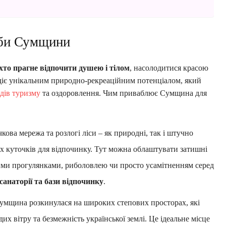
рби Сумщини
хто прагне відпочити душею і тілом
, насолодитися красою
діє унікальним природно-рекреаційним потенціалом, який
идів туризму
та оздоровлення. Чим приваблює Сумщина для
ічкова мережа та розлогі ліси – як природні, так і штучно
х куточків для відпочинку. Тут можна облаштувати затишні
ими прогулянками, риболовлею чи просто усамітненням серед
 санаторії та бази відпочинку
.
, Сумщина розкинулася на широких степових просторах, які
х вітру та безмежність української землі. Це ідеальне місце