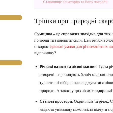
Становище санаторію та його потреби
Трішки про природні ска
Сумщина – це справжня знахідка для тих, 
природи та відновити сили. Цей регіон воло
створює
ідеальні умови для різноманітних в
відпочинку?
Річкові оазиси та лісові масиви
. Густа р
створені – пропонують безліч мальовничи
туристичні табори, насолоджуватися піш
природи. А також у цих лісах є
оздоровчі
Степові простори
. Окрім лісів та річок
надають унікальну можливість відчути поди