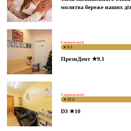
молитва береже наших ді
Стоматології
★ 9.1
ПрезиДент ★9.1
Стоматології
★ 10.0
D3 ★10