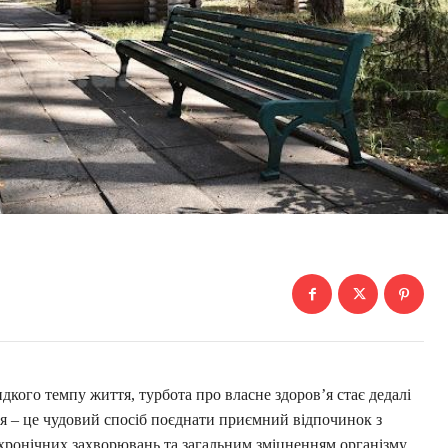
дкого темпу життя, турбота про власне здоров’я стає дедалі
я – це чудовий спосіб поєднати приємний відпочинок з
ронічних захворювань та загальним зміцненням організму.