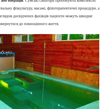
м або операцій
. Сумські санаторії пропонують комплексні
вальну фізкультуру, масажі, фізіотерапевтичні процедури, а
 наглядом досвідчених фахівців пацієнти можуть швидше
повернутися до повноцінного життя.