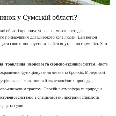
инок у Сумській області?
кої області пропонує унікальні можливості для
ого привабливим для широкого кола людей. Цей регіон
ращити своє самопочуття та знайти внутрішню гармонію. Хто
я, травлення, нервової та серцево-судинної систем
. Чисте
покращенню функціонування легень та бронхів. Мінеральні
нутрішнього вживання та бальнеологічних процедур,
ково-кишковим трактом. Спокійна атмосфера та природні
 нервової системи
, а спеціалізовані програми сприяють
серця та судин.