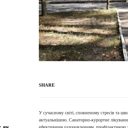
SHARE
У сучасному світі, сповненому стресів та шви
актуальнішою. Санаторно-курортне лікуванн
: як
ефективним оздоровленням, профілактикою х