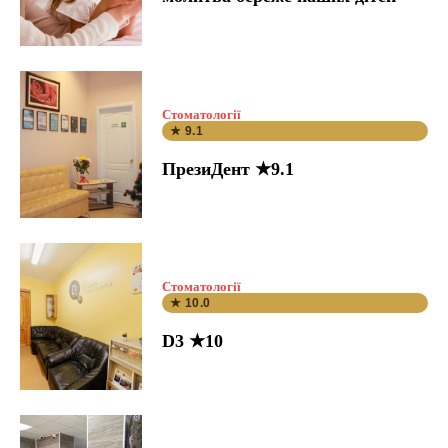
Стоматології
★ 9.1
ПрезиДент ★9.1
Стоматології
★ 10.0
D3 ★10