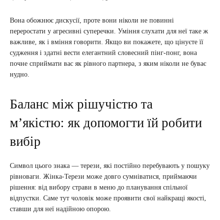
Вона обожнює дискусії, проте вони ніколи не повинні
переростати у агресивні суперечки. Уміння слухати для неї таке ж
важливе, як і вміння говорити. Якщо ви покажете, що цінуєте її
судження і здатні вести елегантний словесний пінг-понг, вона
почне сприймати вас як рівного партнера, з яким ніколи не буває
нудно.
Баланс між рішучістю та
м’якістю: як допомогти їй робити
вибір
Символ цього знака — терези, які постійно перебувають у пошуку
рівноваги. Жінка-Терези може довго сумніватися, приймаючи
рішення: від вибору страви в меню до планування спільної
відпустки. Саме тут чоловік може проявити свої найкращі якості,
ставши для неї надійною опорою.