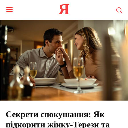
Я
Секрети спокушання: Як
підкорити жінку-Терези та