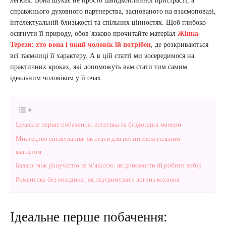
легких. Вона шукає не просто швидкоплинної пристрасті, а
справжнього духовного партнерства, заснованого на взаємоповазі,
інтелектуальній близькості та спільних цінностях. Щоб глибоко
осягнути її природу, обов’язково прочитайте матеріал
Жінка-
Терези: хто вона і який чоловік їй потрібен
, де розкриваються
всі таємниці її характеру. А в цій статті ми зосередимося на
практичних кроках, які допоможуть вам стати тим самим
ідеальним чоловіком у її очах.
Ідеальне перше побачення: естетика та бездоганні манери
Мистецтво спілкування: як стати для неї інтелектуальним
магнітом
Баланс між рішучістю та м’якістю: як допомогти їй робити вибір
Романтика без вихідних: як підтримувати вогонь кохання
Ідеальне перше побачення: