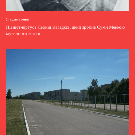
Я культурний
Піаніст-віртуоз Леонід Кагадєєв, який зробив Суми Меккою
музичного життя