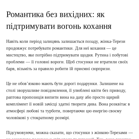
Романтика без вихідних: як
підтримувати вогонь кохання
Навіть коли період залицянь залишається позаду, жінка-Терези
продовжує потребувати романтики. Для неї кохання — це
мистецтво, яке потрібно підтримувати щодня. Рутина і побутові
проблеми — її головні вороги. Щоб стосунки не втратили своїх
барв, візьміть за правило робити їй приємні сюрпризи.
Це не обов’язково мають бути дорогі подарунки. Залишене на
столі зворушливе повідомлення, її улюблені квіти без приводу,
раптова пропозиція випити вина на даху або просто щирий
комплімент її новій зачісці здатні творити дива. Вона розквітає в
атмосфері любові та турботи, повертаючи цю енергію своєму
чоловікові у стократному розмірі.
Підсумовуючи, можна сказати, що стосунки з жінкою-Терезами —