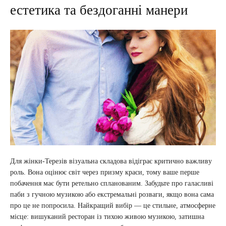
естетика та бездоганні манери
Для жінки-Терезів візуальна складова відіграє критично важливу
роль. Вона оцінює світ через призму краси, тому ваше перше
побачення має бути ретельно спланованим. Забудьте про галасливі
паби з гучною музикою або екстремальні розваги, якщо вона сама
про це не попросила. Найкращий вибір — це стильне, атмосферне
місце: вишуканий ресторан із тихою живою музикою, затишна