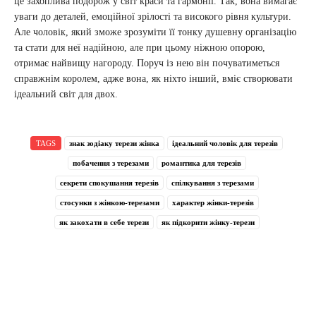
це захоплива подорож у світ краси та гармонії. Так, вона вимагає
уваги до деталей, емоційної зрілості та високого рівня культури.
Але чоловік, який зможе зрозуміти її тонку душевну організацію
та стати для неї надійною, але при цьому ніжною опорою,
отримає найвищу нагороду. Поруч із нею він почуватиметься
справжнім королем, адже вона, як ніхто інший, вміє створювати
ідеальний світ для двох.
TAGS
знак зодіаку терези жінка
ідеальний чоловік для терезів
побачення з терезами
романтика для терезів
секрети спокушання терезів
спілкування з терезами
стосунки з жінкою-терезами
характер жінки-терезів
як закохати в себе терези
як підкорити жінку-терези