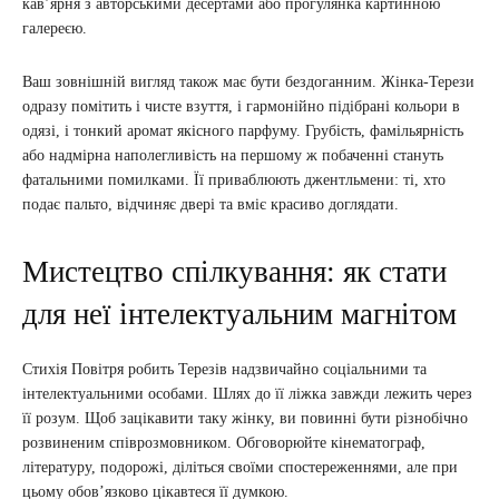
кав’ярня з авторськими десертами або прогулянка картинною
галереєю.
Ваш зовнішній вигляд також має бути бездоганним. Жінка-Терези
одразу помітить і чисте взуття, і гармонійно підібрані кольори в
одязі, і тонкий аромат якісного парфуму. Грубість, фамільярність
або надмірна наполегливість на першому ж побаченні стануть
фатальними помилками. Її приваблюють джентльмени: ті, хто
подає пальто, відчиняє двері та вміє красиво доглядати.
Мистецтво спілкування: як стати
для неї інтелектуальним магнітом
Стихія Повітря робить Терезів надзвичайно соціальними та
інтелектуальними особами. Шлях до її ліжка завжди лежить через
її розум. Щоб зацікавити таку жінку, ви повинні бути різнобічно
розвиненим співрозмовником. Обговорюйте кінематограф,
літературу, подорожі, діліться своїми спостереженнями, але при
цьому обов’язково цікавтеся її думкою.