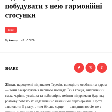
побудувати з нею гармонійні
стосунки
Інше
23.02.2026
i-sumy
By
SHARE
Жінки, народжені під знаком Терезів, володіють особливим даром
— вони зачаровують з першого погляду. Їхня грація, витончений
смак, чарівна усмішка та неймовірне вміння підтримати будь-яку
розмову роблять їх надзвичайно бажаними партнерками. Проте
завоювати її увагу, а тим більше серце, — завдання зовсім не з