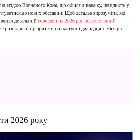
під егідою Вогняного Коня, що обіцяє динаміку, швидкість у
птуватися до нових обставин. Щоб детально зрозуміти, які
вивчити детальний
гороскоп на 2026 рік: астрологічний
е розставити пріоритети на наступні дванадцять місяців.
кти 2026 року