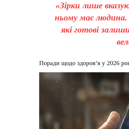
«Зірки лише вказу
ньому має людина. 
які готові залиш
вел
Поради щодо здоров’я у 2026 ро