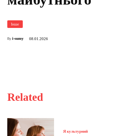
Інше
i-sumy
08.01.2026
By
Related
Я культурний