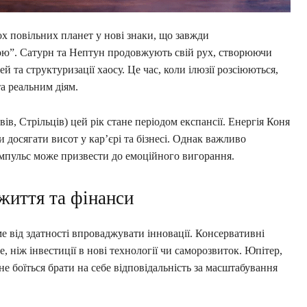
ох повільних планет у нові знаки, що завжди
ою”. Сатурн та Нептун продовжують свій рух, створюючи
 та структуризації хаосу. Це час, коли ілюзії розсіюються,
а реальним діям.
вів, Стрільців) цей рік стане періодом експансії. Енергія Коня
досягати висот у кар’єрі та бізнесі. Однак важливо
імпульс може призвести до емоційного вигорання.
життя та фінанси
ме від здатності впроваджувати інновації. Консервативні
ніж інвестиції в нові технології чи саморозвиток. Юпітер,
не боїться брати на себе відповідальність за масштабування