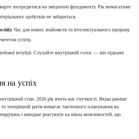
арто зосередитися на зміцненні фундаменту. Рік вимагатиме
матеріальних здобутків не забариться.
олій):
Час для нових знайомств та інтелектуального прориву.
ментом успіху.
либокої інтуїції. Слухайте внутрішній голос — він підкаже
.
я на успіх
внутрішній стан. 2026 рік вчить нас гнучкості. Якщо раніше
 то теперішній ритм вимагає тактичного планування на
зчарувань і швидше реагувати на вікна можливостей, що