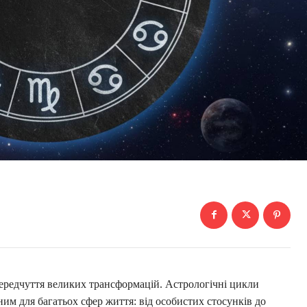
ередчуття великих трансформацій. Астрологічні цикли
ним для багатьох сфер життя: від особистих стосунків до