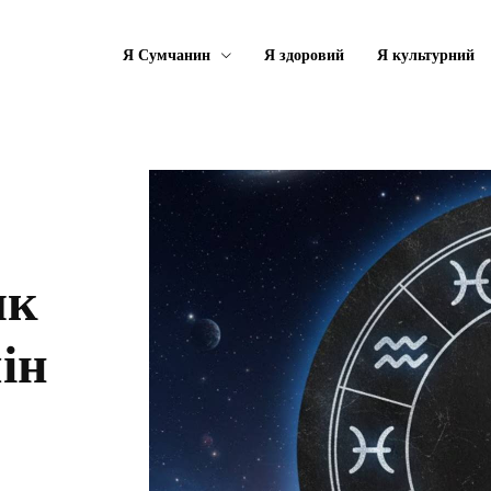
Я Сумчанин
Я здоровий
Я культурний
як
ін