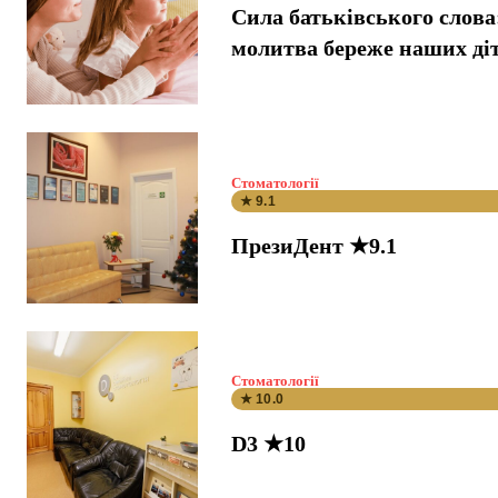
Сила батьківського слова
молитва береже наших ді
Стоматології
★ 9.1
ПрезиДент ★9.1
Стоматології
★ 10.0
D3 ★10