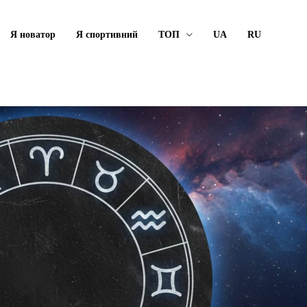
Я новатор
Я спортивний
ТОП
UA
RU