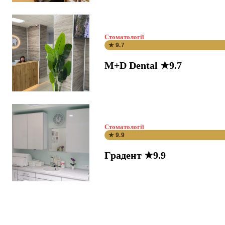
Стоматології
★ 9.7
M+D Dental ★9.7
Стоматології
★ 9.9
Градент ★9.9