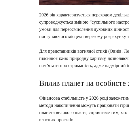
2026 рік характеризується переходом декільк
супроводжується зміною “суспільного настр
умови для переосмислення духовних цінностей
поступаючись місцем тверезому розрахунку т
Для представників вогняної стихії (Овнів, Ле
підсилює їхню природну харизму, дозволяючи 
пам’ятати про стриманість, адже надмірний 
Вплив планет на особисте 
Фінансова стабільність у 2026 році залежати
методи накопичення можуть працювати гірше, 
планета великого щастя, сприятиме тим, хто 
власних проєктів.