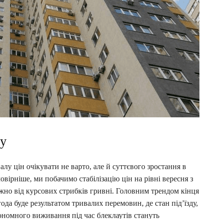
ку
алу цін очікувати не варто, але й суттєвого зростання в
овірніше, ми побачимо стабілізацію цін на рівні вересня з
но від курсових стрибків гривні. Головним трендом кінця
ода буде результатом тривалих перемовин, де стан під’їзду,
ономного виживання під час блеклаутів стануть