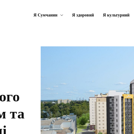
Я Сумчанин
Я здоровий
Я культурний
ого
м та
і