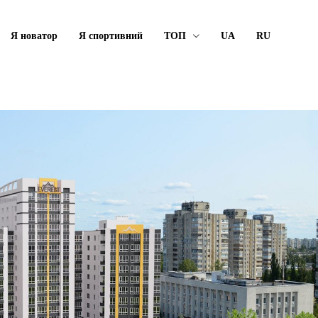
Я новатор
Я спортивний
ТОП
UA
RU