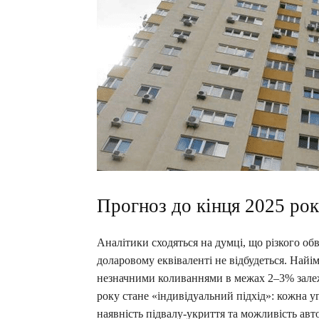
Прогноз до кінця 2025 ро
Аналітики сходяться на думці, що різкого обв
доларовому еквіваленті не відбудеться. Найім
незначними коливаннями в межах 2–3% залеж
року стане «індивідуальний підхід»: кожна уг
наявність підвалу-укриття та можливість авт