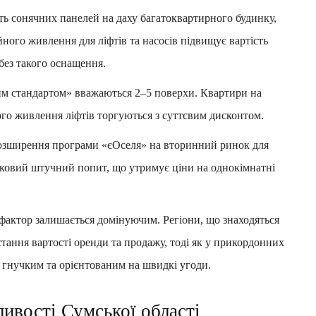
ь сонячних панелей на даху багатоквартирного будинку,
йного живлення для ліфтів та насосів підвищує вартість
без такого оснащення.
им стандартом» вважаються 2–5 поверхи. Квартири на
ого живлення ліфтів торгуються з суттєвим дисконтом.
зширення програми «єОселя» на вторинний ринок для
тковий штучний попит, що утримує ціни на однокімнатні
фактор залишається домінуючим. Регіони, що знаходяться
остання вартості оренди та продажу, тоді як у прикордонних
ш гнучким та орієнтованим на швидкі угоди.
ивості Сумської області