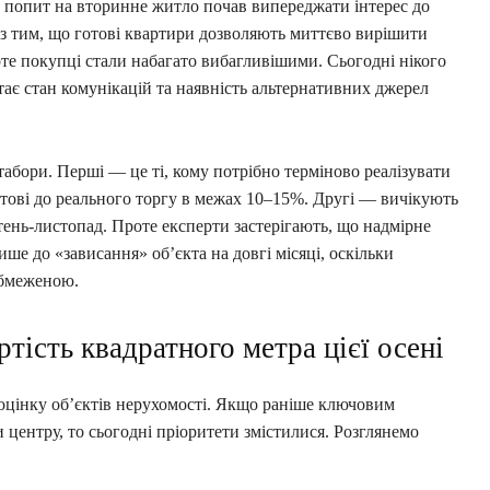
я: попит на вторинне житло почав випереджати інтерес до
 з тим, що готові квартири дозволяють миттєво вирішити
оте покупці стали набагато вибагливішими. Сьогодні нікого
ає стан комунікацій та наявність альтернативних джерел
табори. Перші — це ті, кому потрібно терміново реалізувати
отові до реального торгу в межах 10–15%. Другі — вичікують
тень-листопад. Проте експерти застерігають, що надмірне
ше до «зависання» об’єкта на довгі місяці, оскільки
обмеженою.
ість квадратного метра цієї осені
 оцінку об’єктів нерухомості. Якщо раніше ключовим
и центру, то сьогодні пріоритети змістилися. Розглянемо