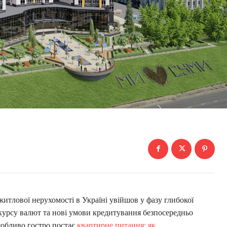
итлової нерухомості в Україні увійшов у фазу глибокої
 курсу валют та нові умови кредитування безпосередньо
собливо гостро постає
квартирне питання: як