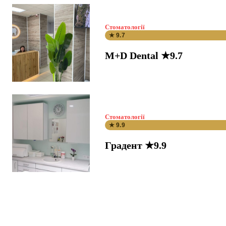
Стоматології
★ 9.7
M+D Dental ★9.7
Стоматології
★ 9.9
Градент ★9.9