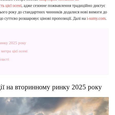
ь цієї осені
, адже сезонне пожвавлення традиційно диктує
Цього року до стандартних чинників додалися нові вимоги до
о суттєво розшаровує цінові пропозиції. Далі на
i-sumy.com
.
ринку 2025 року
метра цієї осені
ласті
ії на вторинному ринку 2025 року