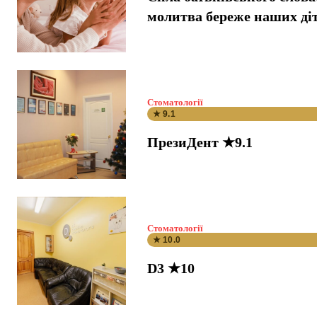
молитва береже наших ді
Стоматології
★ 9.1
ПрезиДент ★9.1
Стоматології
★ 10.0
D3 ★10