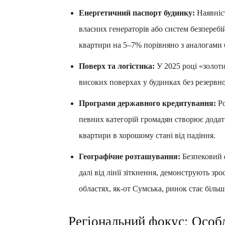
Енергетичний паспорт будинку:
Наявніст
власних генераторів або систем безперебі
квартири на 5–7% порівняно з аналогами 
Поверх та логістика:
У 2025 році «золот
високих поверхах у будинках без резервн
Програми державного кредитування:
Ро
певних категорій громадян створює дода
квартири в хорошому стані від падіння.
Географічне розташування:
Безпековий 
далі від лінії зіткнення, демонструють зр
областях, як-от Сумська, ринок стає біль
Регіональний фокус: Особл