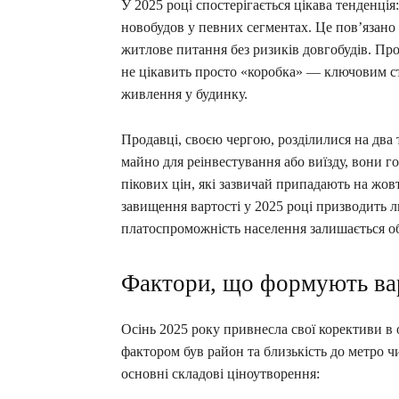
У 2025 році спостерігається цікава тенденці
новобудов у певних сегментах. Це пов’язано
житлове питання без ризиків довгобудів. Пр
не цікавить просто «коробка» — ключовим ст
живлення у будинку.
Продавці, своєю чергою, розділилися на два 
майно для реінвестування або виїзду, вони г
пікових цін, які зазвичай припадають на жов
завищення вартості у 2025 році призводить ли
платоспроможність населення залишається 
Фактори, що формують варт
Осінь 2025 року привнесла свої корективи в
фактором був район та близькість до метро ч
основні складові ціноутворення: