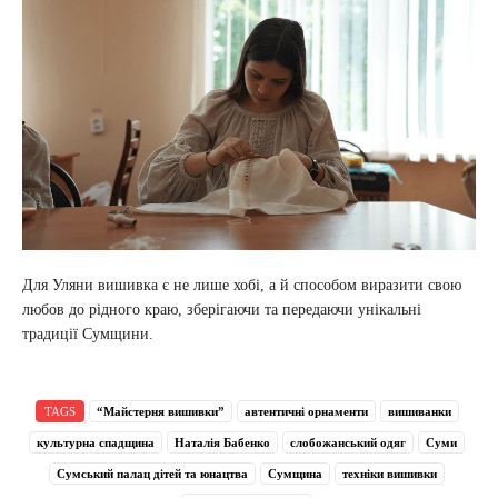
Для Уляни вишивка є не лише хобі, а й способом виразити свою
любов до рідного краю, зберігаючи та передаючи унікальні
традиції Сумщини.
TAGS
“Майстерня вишивки”
автентичні орнаменти
вишиванки
культурна спадщина
Наталія Бабенко
слобожанський одяг
Суми
Сумський палац дітей та юнацтва
Сумщина
техніки вишивки