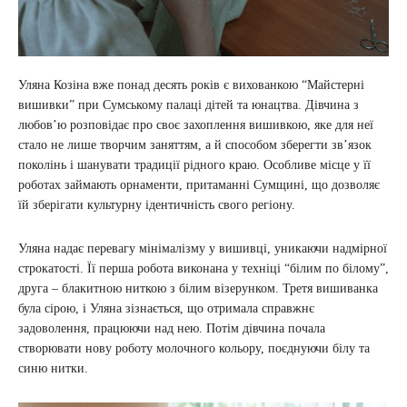
Уляна Козіна вже понад десять років є вихованкою “Майстерні
вишивки” при Сумському палаці дітей та юнацтва. Дівчина з
любов’ю розповідає про своє захоплення вишивкою, яке для неї
стало не лише творчим заняттям, а й способом зберегти зв’язок
поколінь і шанувати традиції рідного краю. Особливе місце у її
роботах займають орнаменти, притаманні Сумщині, що дозволяє
їй зберігати культурну ідентичність свого регіону.
Уляна надає перевагу мінімалізму у вишивці, уникаючи надмірної
строкатості. Її перша робота виконана у техніці “білим по білому”,
друга – блакитною ниткою з білим візерунком. Третя вишиванка
була сірою, і Уляна зізнається, що отримала справжнє
задоволення, працюючи над нею. Потім дівчина почала
створювати нову роботу молочного кольору, поєднуючи білу та
синю нитки.