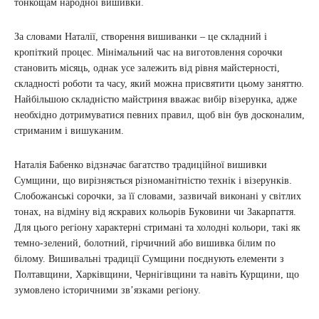
тонкощам народної вишивки.
За словами Наталії, створення вишиванки – це складний і
кропіткий процес. Мінімальний час на виготовлення сорочки
становить місяць, однак усе залежить від рівня майстерності,
складності роботи та часу, який можна присвятити цьому заняттю.
Найбільшою складністю майстриня вважає вибір візерунка, адже
необхідно дотримуватися певних правил, щоб він був досконалим,
стриманим і вишуканим.
Наталія Бабенко відзначає багатство традиційної вишивки
Сумщини, що вирізняється різноманітністю технік і візерунків.
Слобожанські сорочки, за її словами, зазвичай виконані у світлих
тонах, на відміну від яскравих кольорів Буковини чи Закарпаття.
Для цього регіону характерні стримані та холодні кольори, такі як
темно-зелений, болотний, гірчичний або вишивка білим по
білому. Вишивальні традиції Сумщини поєднують елементи з
Полтавщини, Харківщини, Чернігівщини та навіть Курщини, що
зумовлено історичними зв’язками регіону.