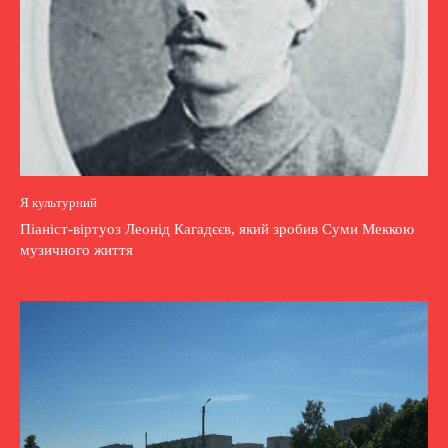
Я культурний
Піаніст-віртуоз Леонід Кагадєєв, який зробив Суми Меккою
музичного життя