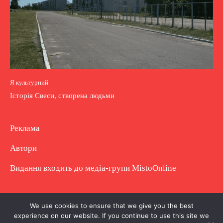
Я культурний
Історія Свеси, створена людьми
Реклама
Автори
Видання входить до медіа-групи
MistoOnline
Copyright © Повне використання матеріалу
We use cookies to ensure that we give you the best
experience on our website. If you continue to use this site we
заборонено. Частково можна з гіперпосиланням.