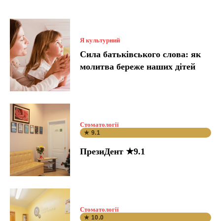
Я культурний
Сила батьківського слова: як
молитва береже наших дітей
Стоматології
★ 9.1
ПрезиДент ★9.1
Стоматології
★ 10.0