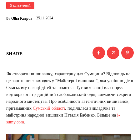
Я культурний
25.11.2024
Olha Karpus
By
SHARE
Як створити вишиванку, характерну для Сумщини? Відповідь на
це запитання знаходять у “Майстерні вишивки”, яка успішно діє в
Сумському палаці дітей та юнацтва. Тут вихованці власноруч
відтворюють традиційний слобожанський одяг, вивчаючи секрети
народного мистецтва. Про особливості автентичних вишиванок,
притаманних
Сумській області
, поділилася викладачка та
майстриня народної вишивки Наталія Бабенко. Більше на
i-
sumy.com
.