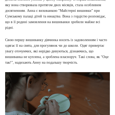
яку вона створювала протягом двох місяців, стала особливим
досягненням. Анна є вихованкою “Майстерні вишивки” при
Сумському палаці дітей та юнацтва. Вона з гордістю розповідає,
що в її родині замовлення на вишиванки зробили майже всі
рідні.
Свою першу вишиванку дівчинка носить із задоволенням і часто
одягає її на свята, для прогулянок чи до школи. Одяг привертає
увагу оточуючих, які нерідко дивуються, дізнаючись, що
вишиванка не куплена, а зроблена власноруч. Такі слова, як “Оце
так!”, надихають Анну на подальшу творчість.