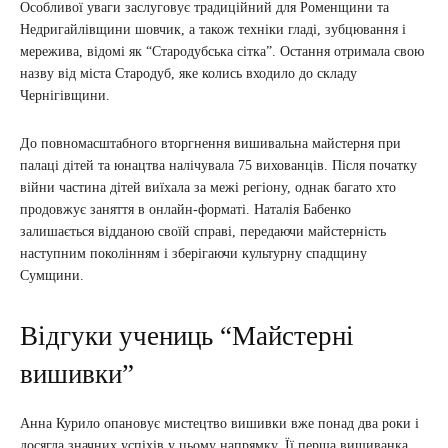
Особливої уваги заслуговує традиційний для Роменщини та
Недригайлівщини шовчик, а також техніки гладі, зубцювання і
мережива, відомі як “Стародубська сітка”. Остання отримала свою
назву від міста Стародуб, яке колись входило до складу
Чернігівщини.
До повномасштабного вторгнення вишивальна майстерня при
палаці дітей та юнацтва налічувала 75 вихованців. Після початку
війни частина дітей виїхала за межі регіону, однак багато хто
продовжує заняття в онлайн-форматі. Наталія Бабенко
залишається відданою своїй справі, передаючи майстерність
наступним поколінням і зберігаючи культурну спадщину
Сумщини.
Відгуки учениць “Майстерні
вишивки”
Анна Курило опановує мистецтво вишивки вже понад два роки і
досягла значних успіхів у цьому напрямку. Її перша вишиванка,