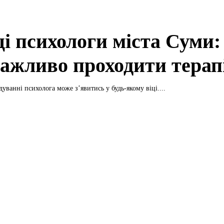
і психологи міста Суми:
важливо проходити терап
дуванні психолога може з’явитись у будь-якому віці....