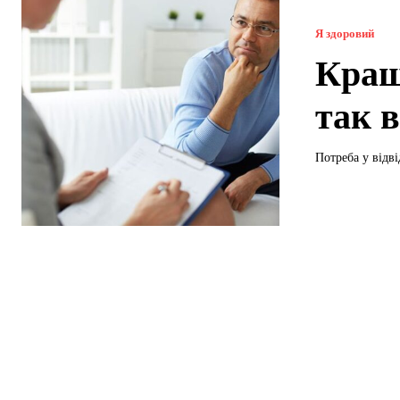
Я здоровий
Кращ
так 
Потреба у відві