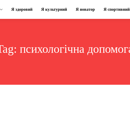
Я здоровий
Я культурний
Я новатор
Я спортивний
Tag:
психологічна допомог