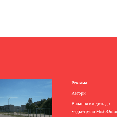
Реклама
Автори
Видання входить до
медіа-групи
MistoOnli