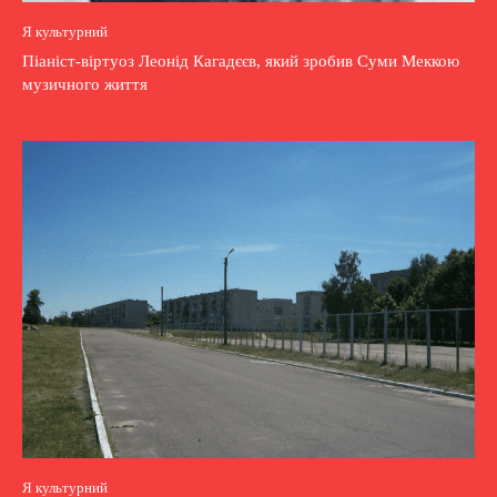
Я культурний
Піаніст-віртуоз Леонід Кагадєєв, який зробив Суми Меккою
музичного життя
Я культурний