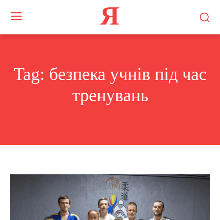
Я
Tag:
безпека учнів під час
тренувань