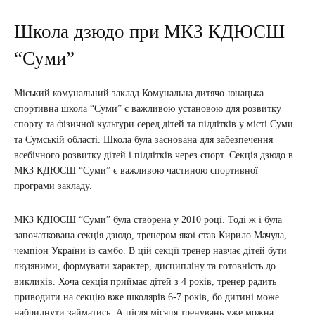
Школа дзюдо при МКЗ КДЮСШ
“Суми”
Міський комунальний заклад Комунальна дитячо-юнацька
спортивна школа “Суми” є важливою установою для розвитку
спорту та фізичної культури серед дітей та підлітків у місті Суми
та Сумській області. Школа була заснована для забезпечення
всебічного розвитку дітей і підлітків через спорт. Секція дзюдо в
МКЗ КДЮСШ “Суми” є важливою частиною спортивної
програми закладу.
МКЗ КДЮСШ “Суми” була створена у 2010 році. Тоді ж і була
започаткована секція дзюдо, тренером якої став Кирило Мачула,
чемпіон України із самбо. В цій секції тренер навчає дітей бути
людяними, формувати характер, дисципліну та готовність до
викликів. Хоча секція приймає дітей з 4 років, тренер радить
приводити на секцію вже школярів 6-7 років, бо дитині може
набриднути займатись. А після місяця тренувань уже можна