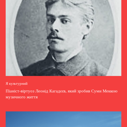
Я культурний
Піаніст-віртуоз Леонід Кагадєєв, який зробив Суми Меккою
музичного життя