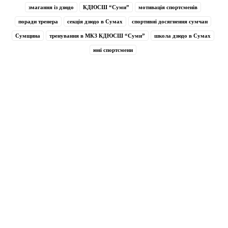
змагання із дзюдо
КДЮСШ “Суми”
мотивація спортсменів
поради тренера
секція дзюдо в Сумах
спортивні досягнення сумчан
Сумщина
тренування в МКЗ КДЮСШ “Суми”
школа дзюдо в Сумах
юні спортсмени