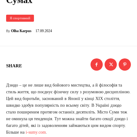
Я спортивний
17.09.2024
Olha Karpus
By
SHARE
Дзюдо – це не лише вид бойового мистецтва, а й філософія та
стиль життя, що поєднує фізичну силу з розумовою дисципліною.
Цей вид боротьби, заснований в Японії у кінці XIX століття,
швидко здобув популярність по всьому світу. В Україні дзюдо
стало поширеним протягом останніх десятиліть. Місто Суми теж
не оминула ця тенденція. Тут можна знайти багато секції дзюдо і
багато дітей, які із задоволенням займаються цим видом спорту.
Більше на
i-sumy.com
.