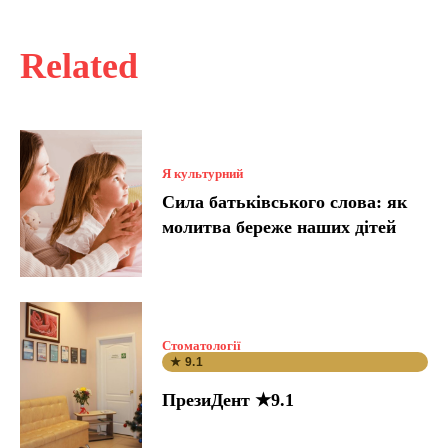
Related
Я культурний
Сила батьківського слова: як
молитва береже наших дітей
Стоматології
★ 9.1
ПрезиДент ★9.1