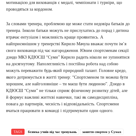
мотивацією для вихованців є медалі, чемпіонати і турніри, що
проводяться за кордоном.
За словами тренера, проблемою ще може стати недовіра батьків до
тренера. Інколи батьки можуть не прислухатись до порад і дитина
втрачає ентузіазм і можливість краще проявитись. А
найприємнішим у тренерстві Кирило Мачула вважає почути ім’я
свого вихованця під час нагородження. Юним спортсменам секції
дзюдо МКЗ КДЮСШ “Суми” Кирило радить ніколи не зупинятися
на досягнутому. Наполегливість і постійна робота над собою
можуть переважити будь-який природний талант. Головне кредо,
якого дотримується в житті тренер: “Спортсменом ти можеш бути
хорошим, але найголовніше – ти маєш бути людиною”. Дзюдо в
КДЮСШ “Суми” не тільки сприяє фізичному розвитку дітей, але
й формує важливі життєві навички, такі як самодисципліна,
повага до партнерів, чесність і відповідальність. Спортсмени
вчаться працювати в команді і підтримувати один одного.
TAGS
безпека учнів під час тренувань
заняття спортом у Сумах