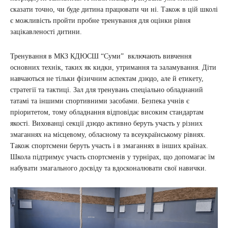
сказати точно, чи буде дитина працювати чи ні. Також в цій школі
є можливість пройти пробне тренування для оцінки рівня
зацікавленості дитини.
Тренування в МКЗ КДЮСШ “Суми” включають вивчення
основних технік, таких як кидки, утримання та заламування. Діти
навчаються не тільки фізичним аспектам дзюдо, але й етикету,
стратегії та тактиці. Зал для тренувань спеціально обладнаний
татамі та іншими спортивними засобами. Безпека учнів є
пріоритетом, тому обладнання відповідає високим стандартам
якості. Вихованці секції дзюдо активно беруть участь у різних
змаганнях на місцевому, обласному та всеукраїнському рівнях.
Також спортсмени беруть участь і в змаганнях в інших країнах.
Школа підтримує участь спортсменів у турнірах, що допомагає їм
набувати змагального досвіду та вдосконалювати свої навички.