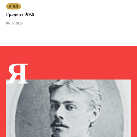
★ 9.9
Градент ★9.9
06.07.2026
Я