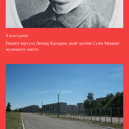
Я культурний
Піаніст-віртуоз Леонід Кагадєєв, який зробив Суми Меккою
музичного життя