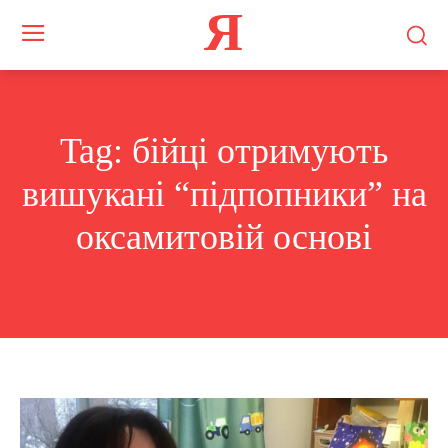
Я
Tag:
бійці отримують
вишукані “підпопники” на
оксамитовій основі