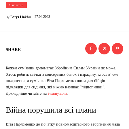
Я новатор
27.04.2023
Borys Liakhu
By
SHARE
Кожен сум’янин допомагає Збройним Силам України як може.
Хтось робить свічки з консервних банок і парафіну, хтось в’яже
шкарпетки, а сум’янка Віта Пархоменко шила для бійців
підкладки для сидіння, які ніжно називає “підпопники”.
Докладніше читайте на
i-sumy.com
.
Війна порушила всі плани
Віта Пархоменко до початку повномасштабного вторгнення мала