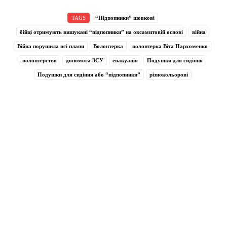
TAGS
“Підпопники” шовкові
бійці отримують вишукані “підпопники” на оксамитовій основі
війна
Війна порушила всі плани
Волонтерка
волонтерка Віта Пархоменко
волонтерство
допомога ЗСУ
евакуація
Подушки для сидіння
Подушки для сидіння або “підпопники”
різнокольорові