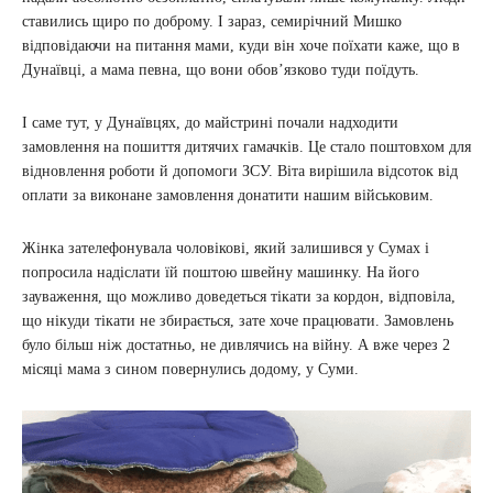
ставились щиро по доброму. І зараз, семирічний Мишко
відповідаючи на питання мами, куди він хоче поїхати каже, що в
Дунаївці, а мама певна, що вони обов’язково туди поїдуть.
І саме тут, у Дунаївцях, до майстрині почали надходити
замовлення на пошиття дитячих гамачків. Це стало поштовхом для
відновлення роботи й допомоги ЗСУ. Віта вирішила відсоток від
оплати за виконане замовлення донатити нашим військовим.
Жінка зателефонувала чоловікові, який залишився у Сумах і
попросила надіслати їй поштою швейну машинку. На його
зауваження, що можливо доведеться тікати за кордон, відповіла,
що нікуди тікати не збирається, зате хоче працювати. Замовлень
було більш ніж достатньо, не дивлячись на війну. А вже через 2
місяці мама з сином повернулись додому, у Суми.