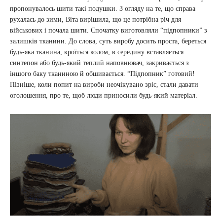
пропонувалось шити такі подушки. З огляду на те, що справа
рухалась до зими, Віта вирішила, що це потрібна річ для
військових і почала шити. Спочатку виготовляли “підпопники” з
залишків тканини. До слова, суть виробу досить проста, береться
будь-яка тканина, кроїться колом, в середину вставляється
синтепон або будь-який теплий наповнювач, закривається з
іншого баку тканиною й обшивається. “Підпопник” готовий!
Пізніше, коли попит на вироби неочікувано зріс, стали давати
оголошення, про те, щоб люди приносили будь-який матеріал.