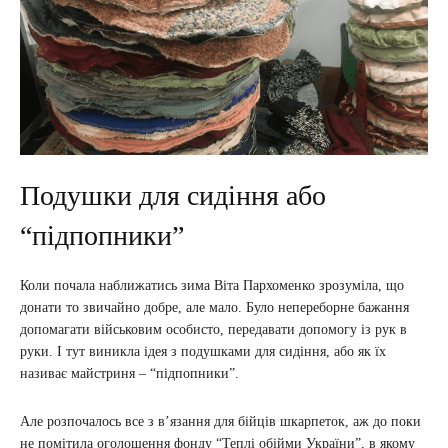
Подушки для сидіння або
“підпопники”
Коли почала наближатись зима Віта Пархоменко зрозуміла, що
донати то звичайно добре, але мало. Було непереборне бажання
допомагати військовим особисто, передавати допомогу із рук в
руки. І тут виникла ідея з подушками для сидіння, або як їх
називає майстриня – “підпопники”.
Але розпочалось все з в’язання для бійців шкарпеток, аж до поки
не помітила оголошення фонду “Теплі обійми України”, в якому