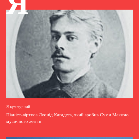
Я
Я культурний
Піаніст-віртуоз Леонід Кагадєєв, який зробив Суми Меккою
музичного життя