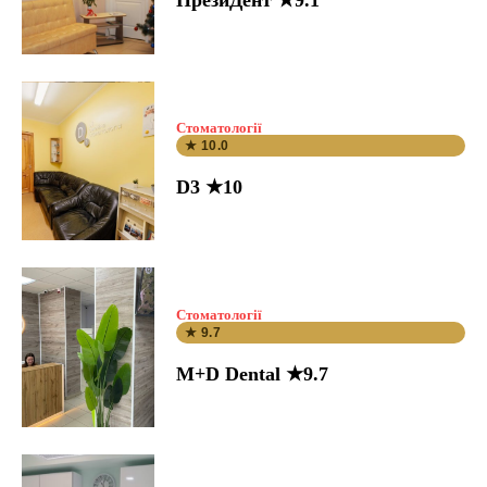
ПрезиДент ★9.1
Стоматології
★ 10.0
D3 ★10
Стоматології
★ 9.7
M+D Dental ★9.7