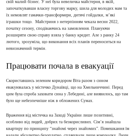
свій малий бізнес. У неї була невеличка майстерня, в якій,
започаткувавши власну торгову марку, шила для молодих мам та
їх немовлят гамачки-трансформери, дитячі гойдалки, м’які
іграшки тощо. Майстриня з нетерпінням чекала весни 2022,
початку сезону, сподіваючись на замовлення. Плануючи
розширяти свою справу взяла у банку кредит. Але з ранку 24
лютого, зрозуміла, що виконання всіх планів переноситься на
невизначений термін.
Працювати почала в евакуації
Скориставшись зеленим коридором Віта разом з сином
евакуювалась у містечко Дунаївці, що на Хмельниччині. Перед
цим була спроба заховати сина у Лебедині, але виявилось, що там
було ще небезпечніше ніж в обложених Сумах.
Враження від містечка на Заході України лише позитивні,
особливо від людей, добрих та безкорисливих. Сім’я знайшла
квартиру по принципу “знайомі через знайомих”. Помешкання їм
надали абсолютно безоплатно, сплачували лише комуналку. Люди