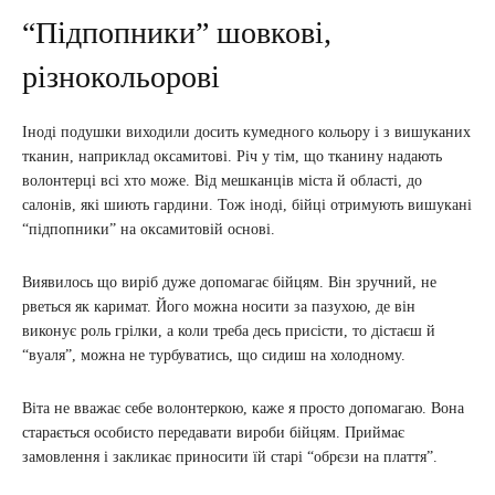
“Підпопники” шовкові,
різнокольорові
Іноді подушки виходили досить кумедного кольору і з вишуканих
тканин, наприклад оксамитові. Річ у тім, що тканину надають
волонтерці всі хто може. Від мешканців міста й області, до
салонів, які шиють гардини. Тож іноді, бійці отримують вишукані
“підпопники” на оксамитовій основі.
Виявилось що виріб дуже допомагає бійцям. Він зручний, не
рветься як каримат. Його можна носити за пазухою, де він
виконує роль грілки, а коли треба десь присісти, то дістаєш й
“вуаля”, можна не турбуватись, що сидиш на холодному.
Віта не вважає себе волонтеркою, каже я просто допомагаю. Вона
старається особисто передавати вироби бійцям. Приймає
замовлення і закликає приносити їй старі “обрєзи на плаття”.