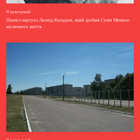
Я культурний
Піаніст-віртуоз Леонід Кагадєєв, який зробив Суми Меккою
музичного життя