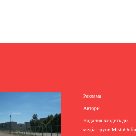
Реклама
Автори
Видання входить до
медіа-групи
MistoOnli