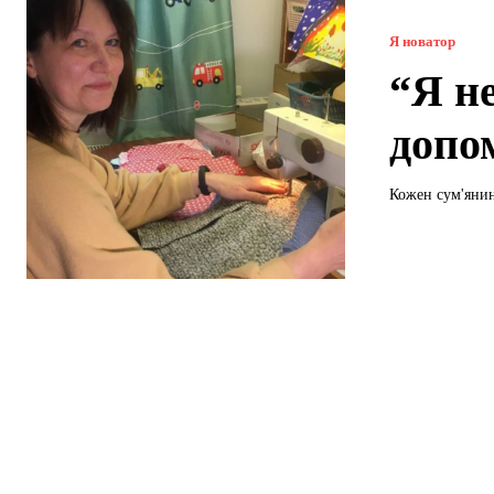
Я новатор
“Я не
допо
Кожен сум'янин