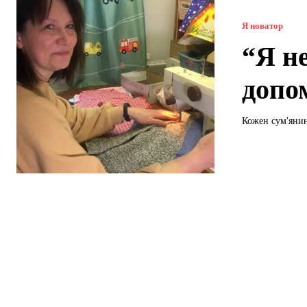
Я новатор
“Я не
допо
Кожен сум'янин