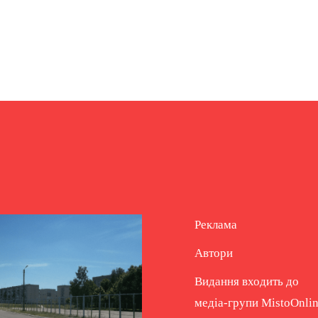
Реклама
Автори
Видання входить до
медіа-групи
MistoOnli