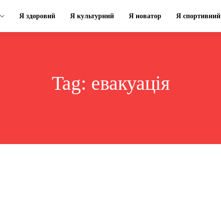
Я здоровий
Я культурний
Я новатор
Я спортивний
Tag:
евакуація