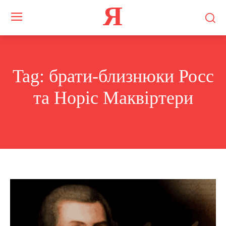
Я
Tag:
брати-близнюки Росс
та Норіс Маквіртери