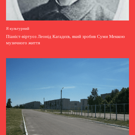
Я культурний
Піаніст-віртуоз Леонід Кагадєєв, який зробив Суми Меккою
музичного життя