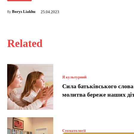
Borys Liakhu
25.04.2023
By
Related
Я культурний
Сила батьківського слова
молитва береже наших ді
Стоматології