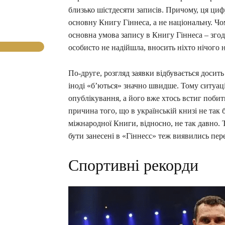
близько шістдесяти записів. Причому, ця циф
основну Книгу Гіннеса, а не національну. Чо
основна умова запису в Книгу Гіннеса – згод
особисто не надійшла, вносить ніхто нічого 
По-друге, розгляд заявки відбувається досить
іноді «б’ються» значно швидше. Тому ситуац
опублікування, а його вже хтось встиг побити
причина того, що в українській книзі не так 
міжнародної Книги, відносно, не так давно. Т
бути занесені в «Гіннесс» теж виявились пе
Спортивні рекорди