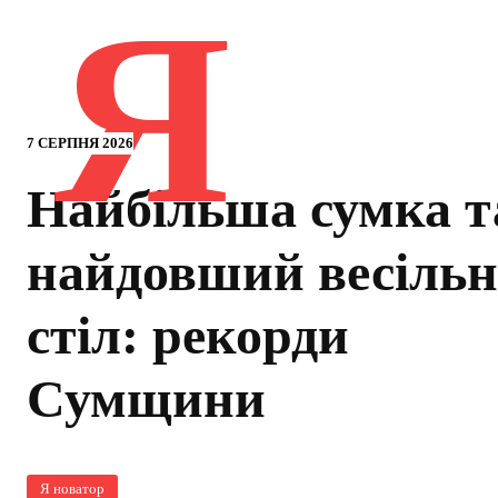
Я
7 СЕРПНЯ 2026
Найбільша сумка т
найдовший весіль
стіл: рекорди
Сумщини
Я новатор