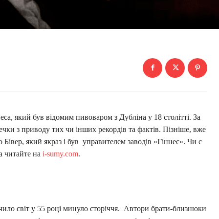
са, який був відомим пивоваром з Дубліна у 18 столітті. За
чки з приводу тих чи інших рекордів та фактів. Пізніше, вже
ю Бівер, який якраз і був управителем заводів «Гіннес». Чи є
а читайте на
i-sumy.com
.
ило світ у 55 році минуло сторіччя. Автори брати-близнюки