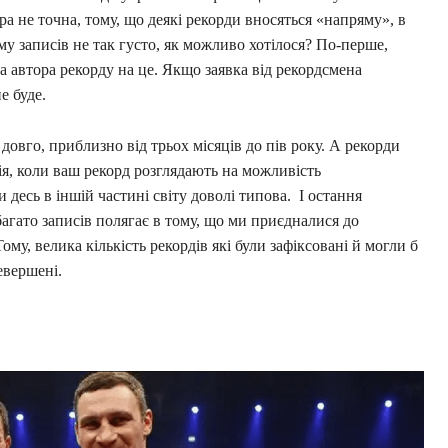
ра не точна, тому, що деякі рекорди вносяться «напряму», в
му записів не так густо, як можливо хотілося? По-перше,
а автора рекорду на це. Якщо заявка від рекордсмена
не буде.
 довго, приблизно від трьох місяців до пів року. А рекорди
ія, коли ваш рекорд розглядають на можливість
 десь в іншій частині світу доволі типова. І остання
багато записів полягає в тому, що ми приєдналися до
ому, велика кількість рекордів які були зафіксовані й могли б
ревершені.