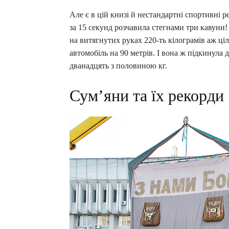
Але є в цій книзі й нестандартні спортивні 
за 15 секунд розчавила стегнами три кавуни!
на витягнутих руках 220-ть кілограмів аж ці
автомобіль на 90 метрів. І вона ж підкинула
дванадцять з половиною кг.
Сум’яни та їх рекорди