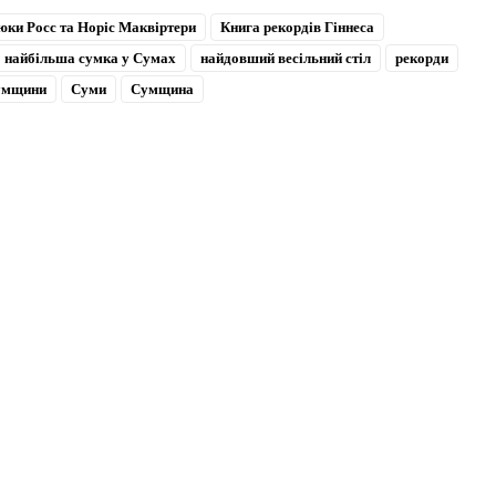
юки Росс та Норіс Маквіртери
Книга рекордів Гіннеса
найбільша сумка у Сумах
найдовший весільний стіл
рекорди
умщини
Суми
Сумщина