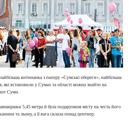
найбільша витинанка з паперу «Сумські обереги», найбільша
ня, які встановили у Сумах та області можна знайти на
апит Суми.
завширшки 5,45 метра й була подарунком місту на честь його
канини та льону, а її вага склала понад центнер.