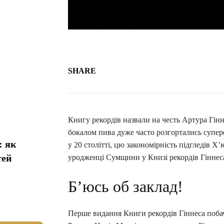
SHARE
Книгу рекордів назвали на честь Артура Гінне
бокалом пива дуже часто розгортались супере
: як
у 20 столітті, цю закономірність підгледів Х’
тей
уродженці Сумщини у Книзі рекордів Гіннес
Б’юсь об заклад!
Перше видання Книги рекордів Гіннеса побач