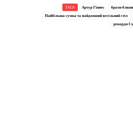
TAGS
Артур Гіннес
брати-близн
Найбільша сумка та найдовший весільний стіл
рекорди С