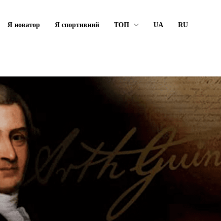
Я новатор
Я спортивний
ТОП
UA
RU