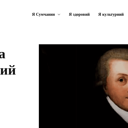
Я Сумчанин
Я здоровий
Я культурний
а
ний