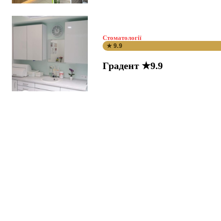
Стоматології
★ 9.9
Градент ★9.9