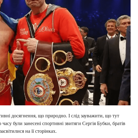
тивні досягнення, що природно. І слід зауважити, що тут
о часу були занесені спортивні звитяги Сергія Бубки, братів
засвітилися на її сторінках.