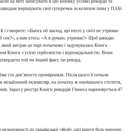
мали на меті записувати в цю книжку усілякі рекорди та
йшвидше вирішувати свої суперечки за келихом пива у ПАБі
 і говорите: «Бьюсь об заклад, що ніхто у світі не утримає
30 сек?», а вам хтось: «А я думаю, утримає!» Щоб швидко
 який виграв це парі початково і задумувалась Книга
ння Книги з усією серйозністю і відповідальністю. Вони
дтвердити той чи інший факт, чи рекорд.
йже сто дев’яносто примірників. Після цього її почали
ли мільйонний екземпляр, на початку ж нинішнього століття,
нів. Зараз у реєстрі Книги рекордів Гіннеса нараховується 47
 незалежності до української «філії» цієї книги було внесено