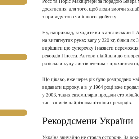
Росс та Норіс Маквіртери за порадою Бівера 
досягнення, для того, щоб люди змогли якна
з приводу того чи іншого здобутку.
Ну, наприклад, заходите ви в англійський ПАБ
на витягнутих руках вагу у 220 кг, більш як 
вирішити цю суперечку і назвати переможця,
рекордів Гінесса. Автори підійшли до створе
розіслали купу листів вченим з проханням пі
Що цікаво, вже через рік було розпродано ма
видавати щороку, а в у 1964 році вже прода
у 2003, таких екземплярів продали сто мільйо
тис. записів найрізноманітніших рекордів.
Рекордсмени України
Україна звичайно не стояла осторонь. За роки