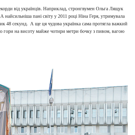
рекорди від українців. Наприклад, стронгвумен Ольга Лящук
 А найсильніша пані світу у 2011 році Ніна Геря, утримувала
лик 48 секунд. А ще ця чудова українка сама протягла важкий
 до гори на висоту майже чотири метри бочку з пивом, вагою