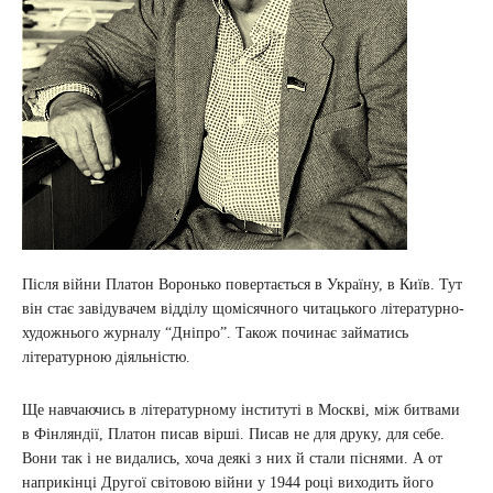
Після війни Платон Воронько повертається в Україну, в Київ. Тут
він стає завідувачем відділу щомісячного читацького літературно-
художнього журналу “Дніпро”. Також починає займатись
літературною діяльністю.
Ще навчаючись в літературному інституті в Москві, між битвами
в Фінляндії, Платон писав вірші. Писав не для друку, для себе.
Вони так і не видались, хоча деякі з них й стали піснями. А от
наприкінці Другої світовою війни у 1944 році виходить його