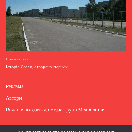
Я культурний
Історія Свеси, створена людьми
Реклама
Автори
Видання входить до медіа-групи
MistoOnline
Copyright © Повне використання матеріалу