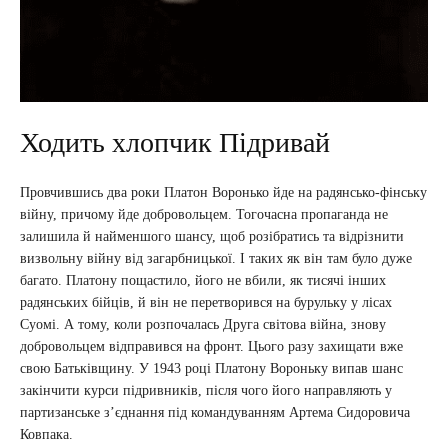
Ходить хлопчик Підривай
Провчившись два роки Платон Воронько йде на радянсько-фінську
війну, причому йде добровольцем. Тогочасна пропаганда не
залишила й найменшого шансу, щоб розібратись та відрізнити
визвольну війну від загарбницької. І таких як він там було дуже
багато. Платону пощастило, його не вбили, як тисячі інших
радянських бійців, й він не перетворився на бурульку у лісах
Суомі. А тому, коли розпочалась Друга світова війна, знову
добровольцем відправився на фронт. Цього разу захищати вже
свою Батьківщину. У 1943 році Платону Вороньку випав шанс
закінчити курси підривників, після чого його направляють у
партизанське з’єднання під командуванням Артема Сидоровича
Ковпака.