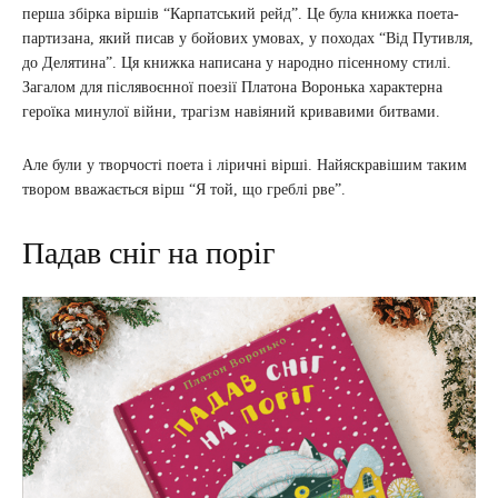
перша збірка віршів “Карпатський рейд”. Це була книжка поета-
партизана, який писав у бойових умовах, у походах “Від Путивля,
до Делятина”. Ця книжка написана у народно пісенному стилі.
Загалом для післявоєнної поезії Платона Воронька характерна
героїка минулої війни, трагізм навіяний кривавими битвами.
Але були у творчості поета і ліричні вірші. Найяскравішим таким
твором вважається вірш “Я той, що греблі рве”.
Падав сніг на поріг