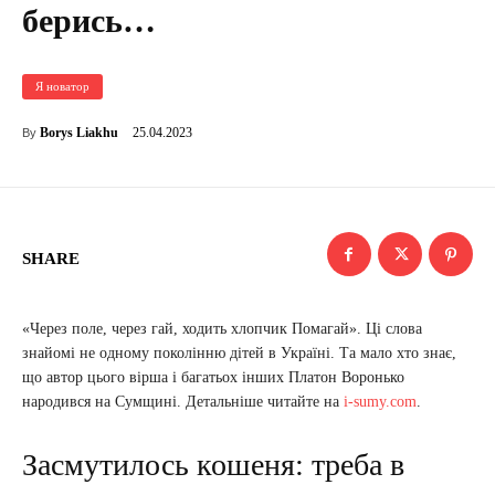
берись…
Я новатор
25.04.2023
Borys Liakhu
By
SHARE
«Через поле, через гай, ходить хлопчик Помагай». Ці слова
знайомі не одному поколінню дітей в Україні. Та мало хто знає,
що автор цього вірша і багатьох інших Платон Воронько
народився на Сумщині. Детальніше читайте на
i-sumy.com
.
Засмутилось кошеня: треба в