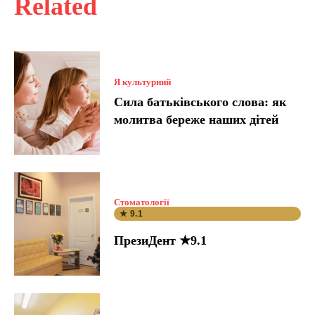
Related
Я культурний
Сила батьківського слова: як
молитва береже наших дітей
Стоматології
★ 9.1
ПрезиДент ★9.1