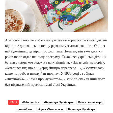
Але особливою любов’ю і популярністю користуються його дитячі
вірші, не дивлячись на певну радянську заангажованість. Один з
найвідоміших, це вірш про хлопчика Помагая, він вже десятки
років не покидає шкільну програму. Також всі українські діти і їх
батьки знають хоч рядок з таких віршів як «Падав сніг на поріг»,
«Хвалився кіт, що він убрід Дніпро перебреде…», «Засмутилось
кошеня: треба в школу йти щодня». У 1976 році за збірки
«Читаночка», «Казка про Чугайстра», «Всім по сім» та інші поет
був відзначений премією імені Лесі Українки.
TAGS
«Всім по сім»
«Казка про Чугайстра»
Випав сніг на поріг
дитячий поет
збірки «Читаночка»
Казка про Чугайстра