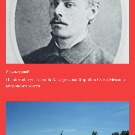
Я культурний
Піаніст-віртуоз Леонід Кагадєєв, який зробив Суми Меккою
музичного життя