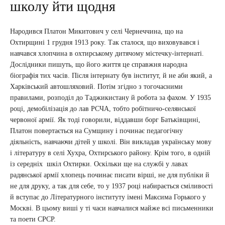
школу йти щодня
Народився Платон Микитович у селі Чернеччина, що на
Охтирщині 1 грудня 1913 року. Так сталося, що виховувався і
навчався хлопчина в охтирському дитячому містечку-інтернаті.
Дослідники пишуть, що його життя це справжня народна
біографія тих часів. Після інтернату був інститут, й не аби який, а
Харківський автошляховий. Потім згідно з тогочасними
правилами, розподіл до Таджикистану й робота за фахом. У 1935
році, демобілізація до лав РСЧА, тобто робітничо-селянської
червоної армії. Як тоді говорили, віддавши борг Батьківщині,
Платон повертається на Сумщину і починає педагогічну
діяльність, навчаючи дітей у школі. Він викладав українську мову
і літературу в селі Хухра, Охтирського району. Крім того, в одній
із середніх шкіл Охтирки. Оскільки ще на службі у лавах
радянської армії хлопець починає писати вірші, не для публіки й
не для друку, а так для себе, то у 1937 році набирається сміливості
й вступає до Літературного інституту імені Максима Горького у
Москві. В цьому виші у ті часи навчалися майже всі письменники
та поети СРСР.