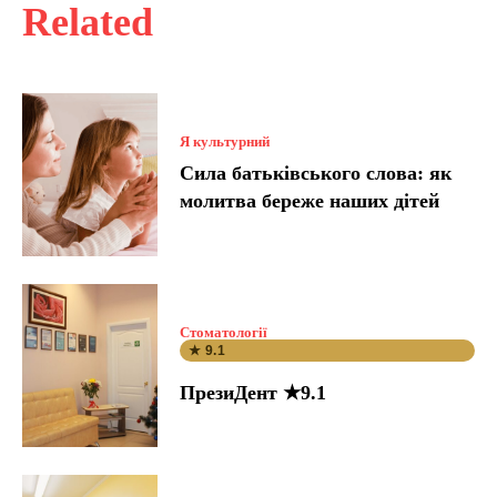
Related
Я культурний
Сила батьківського слова: як
молитва береже наших дітей
Стоматології
★ 9.1
ПрезиДент ★9.1