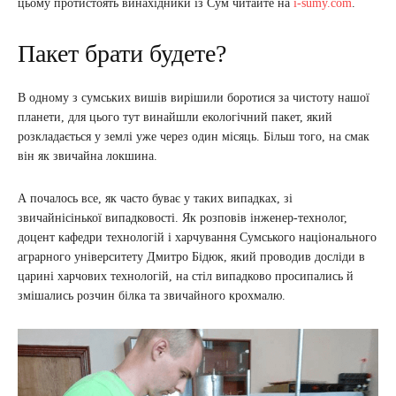
цьому протистоять винахідники із Сум читайте на
i-sumy.com
.
Пакет брати будете?
В одному з сумських вишів вирішили боротися за чистоту нашої
планети, для цього тут винайшли екологічний пакет, який
розкладається у землі уже через один місяць. Більш того, на смак
він як звичайна локшина.
А почалось все, як часто буває у таких випадках, зі
звичайнісінької випадковості. Як розповів інженер-технолог,
доцент кафедри технологій і харчування Сумського національного
аграрного університету Дмитро Бідюк, який проводив досліди в
царині харчових технологій, на стіл випадково просипались й
змішались розчин білка та звичайного крохмалю.