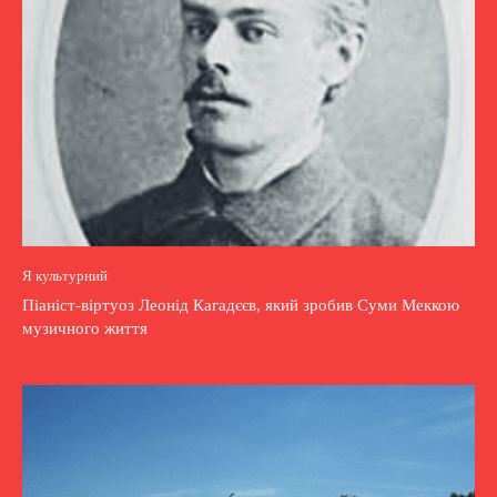
Я культурний
Піаніст-віртуоз Леонід Кагадєєв, який зробив Суми Меккою
музичного життя