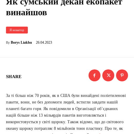
Як сумський декан екопакет
винайшов
Я новатор
26.04.2023
Borys Liakhu
By
SHARE
За ті більш ніж 70 років, як в США були винайдені поліетиленові
пакети, вони, не без допомоги людей, встигли завдати нашій
планеті багато горя. Як повідомили в Організації об’єднаних
націй більше ніж 13 мільярдів пакетів виготовляється і
використовується у світі щороку. Також відомо, що до світового
океану щороку потрапляє 8 мільйонів тонн пластику. Про те, як