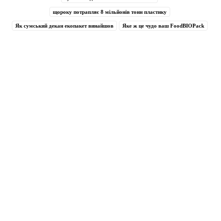
щороку потрапляє 8 мільйонів тонн пластику
Як сумський декан екопакет винайшов
Яке ж це чудо ваш FoodBIOPack