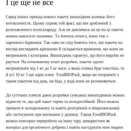
І це ще не все
Серед інших принад нового пакету винахідник називає його
нетоксичність. Цьому сприяє той факт, що він зроблений з
розплавленого полісахариду. Але не дивлячись на це на ці пакети
можна наносити малюнки. Та боятись нічого, вони теж з
харчового барвника. Так само не слід боятись того, що пакети на
вигляд виглядають крихкими й складається враження, що вони не
витримають і кілограма. Винахідник гарантує, що його вироби не
рвуться. На початковому етапі розробки, пакети здатні
витримувати від 1 кг до 5 кг ваги, а якщо плівка буде товстіша, то
й усі 10 кг. І ще один плюс FoodBIOPack, якщо ви потрапите з
таким пакетом під дощ, не біда, у воді вони не розчиняються.
До суттєвих плюсів даної розробки сумських винахідників можна
віднести те, що цей пакет термо та холодостійкий. Його можна
тримати в холодильнику та навіть розігрівати в мікрохвильовці
або застосувати при випіканні у духовці. Також FoodBIOPack
можна повторно переробити на іншу тару, використати як
матеріал для органічного добрива і навіть нагодувати ним тварин.