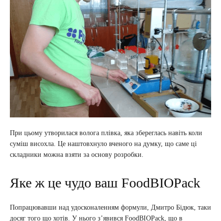
При цьому утворилася волога плівка, яка збереглась навіть коли
суміш висохла. Це наштовхнуло вченого на думку, що саме ці
складники можна взяти за основу розробки.
Яке ж це чудо ваш FoodBIOPack
Попрацювавши над удосконаленням формули, Дмитро Бідюк, таки
досяг того що хотів. У нього з’явився FoodBIOPack, що в