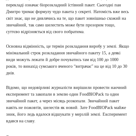
перекладі означає біорозкладний їстівний пакет. Сьогодні пан
Дмитро тримає формулу чудо пакета у секреті. Натомість вже весь
світ знає, що не дивлячись на те, що пакет зовнішньо схожий на
звичайний, так само шелестить може бути прозорим тощо,
суттєво відрізняється від свого побратима.
Основна відмінність, це термін розкладання виробу у землі. Якщо
мінімальний строк розкладання звичайного пакету 15, а деякі
види можуть лежати й добре почуватись там від 100 до 1000
років, то винахід сумського вченого “витрачає” на це від 10 до 30
днів.
Відомо, що недовірливі журналісти вирішили провести наочний
експеримент та закопали в землю один FoodBIOPack та один
звичайний пакет, а через місяць розкопали. Звичайний пакет
навіть не пожовтів, шелестів як новий. Зате FoodBIOPack майже
зник, його ледь вдалося відшукати у мерзлій землі. Експеримент
вдався на славу.