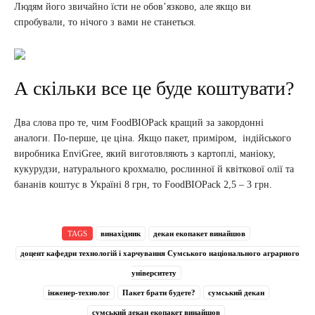
Людям його звичайно їсти не обов’язково, але якщо ви
спробували, то нічого з вами не станеться.
А скільки все це буде коштувати?
Два слова про те, чим FoodBIOPack кращий за закордонні
аналоги. По-перше, це ціна. Якщо пакет, приміром, індійського
виробника EnviGree, який виготовляють з картоплі, маніоку,
кукурудзи, натурального крохмалю, рослинної й квіткової олії та
бананів коштує в Україні 8 грн, то FoodBIOPack 2,5 – 3 грн.
TAGS
винахідник
декан екопакет винайшов
доцент кафедри технологій і харчування Сумського національного аграрного
університету
інженер-технолог
Пакет брати будете?
сумський декан
сумський декан екопакет винайшов