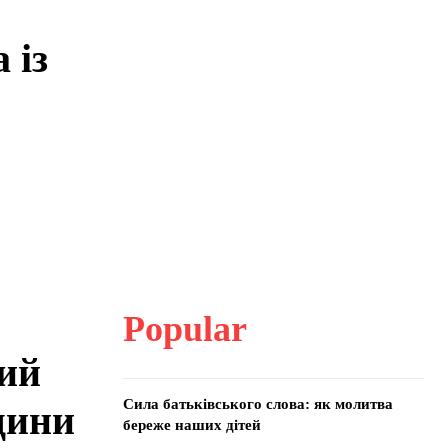
 із
Popular
ий
Сила батьківського слова: як молитва
щини
береже наших дітей