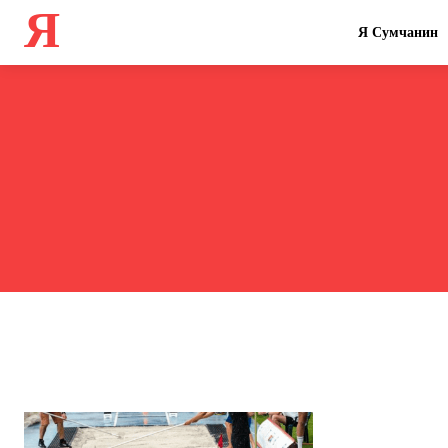
Я
Я Сумчанин