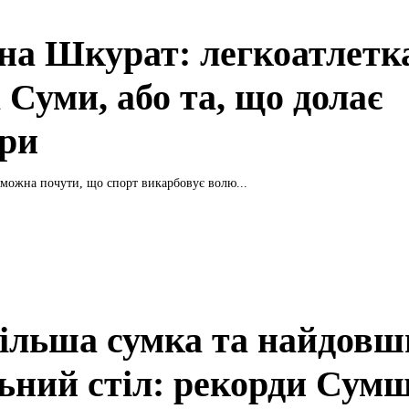
на Шкурат: легкоатлетка
 Суми, або та, що долає
єри
о можна почути, що спорт викарбовує волю...
ільша сумка та найдовш
льний стіл: рекорди Сум