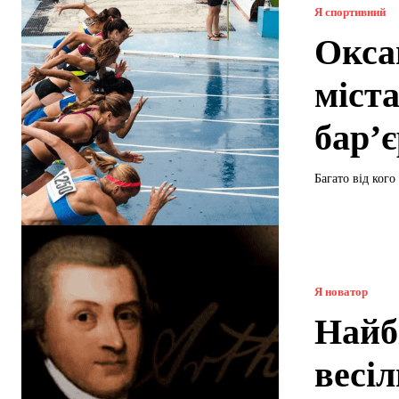
Я спортивний
Окса
міста
бар’
Багато від ког
Я новатор
Найб
весі