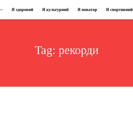
Я здоровий
Я культурний
Я новатор
Я спортивний
Tag:
рекорди