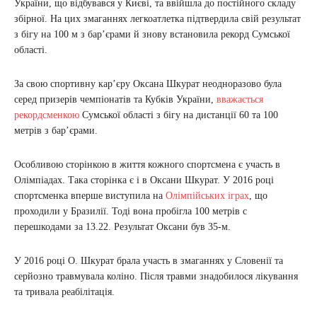
України, що відбувався у Києві, та ввійшла до постійного складу
збірної. На цих змаганнях легкоатлетка підтвердила свій результат
з бігу на 100 м з бар’єрами й знову встановила рекорд Сумської
області.
За свою спортивну кар’єру Оксана Шкурат неодноразово була
серед призерів чемпіонатів та Кубків України,
вважається
рекордсменкою
Сумської області з бігу на дистанції 60 та 100
метрів з бар’єрами.
Особливою сторінкою в життя кожного спортсмена є участь в
Олімпіадах. Така сторінка є і в Оксани Шкурат. У 2016 році
спортсменка вперше виступила на
Олімпійських іграх
, що
проходили у Бразилії. Тоді вона пробігла 100 метрів с
перешкодами за 13.22. Результат Оксани був 35-м.
У 2016 році О. Шкурат брала участь в змаганнях у Словенії та
серйозно травмувала коліно. Після травми знадобилося лікування
та тривала реабілітація.