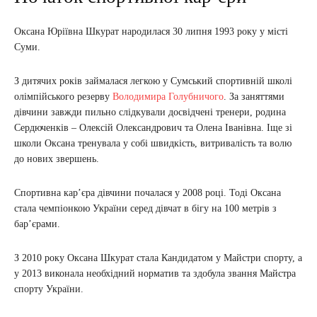
Оксана Юріївна Шкурат народилася 30 липня 1993 року у місті
Суми.
З дитячих років займалася легкою у Сумський спортивній школі
олімпійського резерву
Володимира Голубничого
. За заняттями
дівчини завжди пильно слідкували досвідчені тренери, родина
Сердюченків – Олексій Олександрович та Олена Іванівна. Іще зі
школи Оксана тренувала у собі швидкість, витривалість та волю
до нових звершень.
Спортивна кар’єра дівчини почалася у 2008 році. Тоді Оксана
стала чемпіонкою України серед дівчат в бігу на 100 метрів з
бар’єрами.
З 2010 року Оксана Шкурат стала Кандидатом у Майстри спорту, а
у 2013 виконала необхідний норматив та здобула звання Майстра
спорту України.