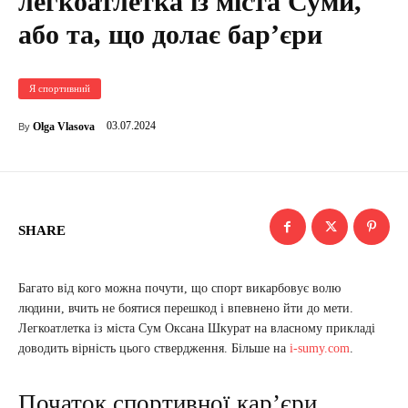
легкоатлетка із міста Суми,
або та, що долає бар’єри
Я спортивний
03.07.2024
Olga Vlasova
By
SHARE
Багато від кого можна почути, що спорт викарбовує волю
людини, вчить не боятися перешкод і впевнено йти до мети.
Легкоатлетка із міста Сум Оксана Шкурат на власному прикладі
доводить вірність цього ствердження. Більше на
i-sumy.com
.
Початок спортивної кар’єри