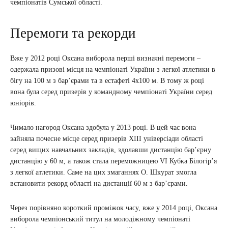
чемпіонатів Сумської області.
Перемоги та рекорди
Вже у 2012 році Оксана виборола перші визначні перемоги –
одержала призові місця на чемпіонаті України з легкої атлетики в
бігу на 100 м з бар’єрами та в естафеті 4х100 м. В тому ж році
вона була серед призерів у командному чемпіонаті України серед
юніорів.
Чимало нагород Оксана здобула у 2013 році. В цей час вона
зайняла почесне місце серед призерів XIII універсіади області
серед вищих навчальних закладів, здолавши дистанцію бар’єрну
дистанцію у 60 м, а також стала переможницею VI Кубка Білогір’я
з легкої атлетики. Саме на цих змаганнях О. Шкурат змогла
встановити рекорд області на дистанції 60 м з бар’єрами.
Через порівняно короткий проміжок часу, вже у 2014 році, Оксана
виборола чемпіонський титул на молодіжному чемпіонаті