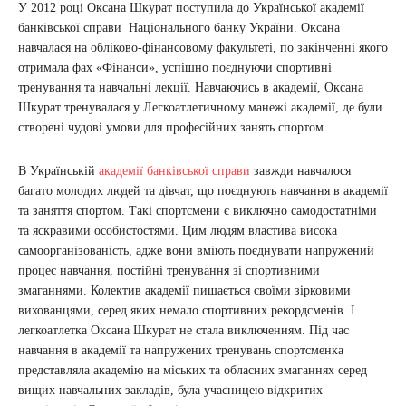
У 2012 році Оксана Шкурат поступила до Української академії
банківської справи Національного банку України. Оксана
навчалася на обліково-фінансовому факультеті, по закінченні якого
отримала фах «Фінанси», успішно поєднуючи спортивні
тренування та навчальні лекції. Навчаючись в академії, Оксана
Шкурат тренувалася у Легкоатлетичному манежі академії, де були
створені чудові умови для професійних занять спортом.
В Українській
академії банківської справи
завжди навчалося
багато молодих людей та дівчат, що поєднують навчання в академії
та заняття спортом. Такі спортсмени є виключно самодостатніми
та яскравими особистостями. Цим людям властива висока
самоорганізованість, адже вони вміють поєднувати напружений
процес навчання, постійні тренування зі спортивними
змаганнями. Колектив академії пишається своїми зірковими
вихованцями, серед яких немало спортивних рекордсменів. І
легкоатлетка Оксана Шкурат не стала виключенням. Під час
навчання в академії та напружених тренувань спортсменка
представляла академію на міських та обласних змаганнях серед
вищих навчальних закладів, була учасницею відкритих