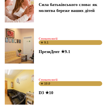
Сила батьківського слова: як
молитва береже наших дітей
Стоматології
★ 9.1
ПрезиДент ★9.1
Стоматології
★ 10.0
D3 ★10