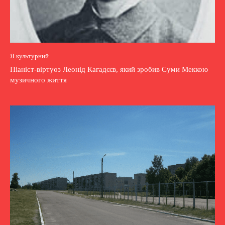
Я культурний
Піаніст-віртуоз Леонід Кагадєєв, який зробив Суми Меккою
музичного життя