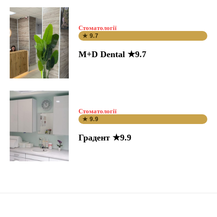
Стоматології
★ 9.7
M+D Dental ★9.7
Стоматології
★ 9.9
Градент ★9.9