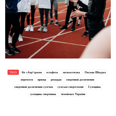
TAGS
біг з бар’єрами
естафета
легкоатлетка
Оксана Шкурат
перемоги
призер
рекорди
спортивні досягнення
спортивні досягнення сумчан
сумські спортсмени
Сумщина
сумщина спортивна
чемпіонат України