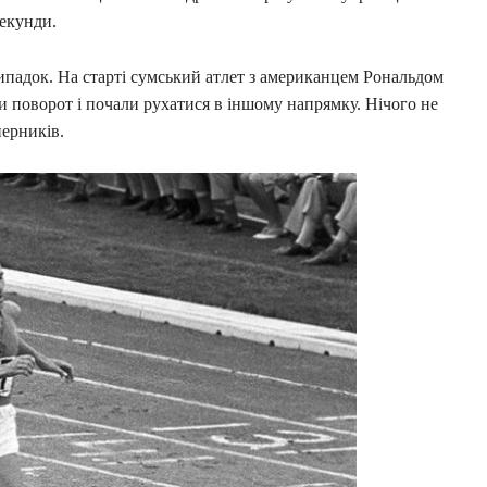
секунди.
падок. На старті сумський атлет з американцем Рональдом
и поворот і почали рухатися в іншому напрямку. Нічого не
перників.