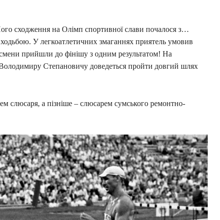
Його сходження на Олімп спортивної слави почалося з…
 ходьбою. У легкоатлетичних змаганнях приятель умовив
тсмени прийшли до фінішу з одним результатом! На
е Володимиру Степановичу доведеться пройти довгий шлях
ем слюсаря, а пізніше – слюсарем сумського ремонтно-