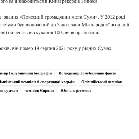
його ім’я знаходиться в Книзі рекордів Гіннеса.
 звання «Почесний громадянин міста Суми».
У 2012 році
летами був включений до Зали слави Міжнародної асоціації
ія) на честь святкування 100-річчя організації.
оків, він помер 19 серпня 2021 року у рідних Сумах.
мир Голубничний біографія
Володимир Голубничний факти
імпійський чемпіон зі спортивної ходьби
Олімпійський чемпіон
ня сумчан
чемпіон Європи
Юні спортсмени