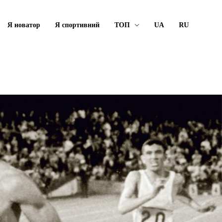
Я новатор
Я спортивний
ТОП
UA
RU