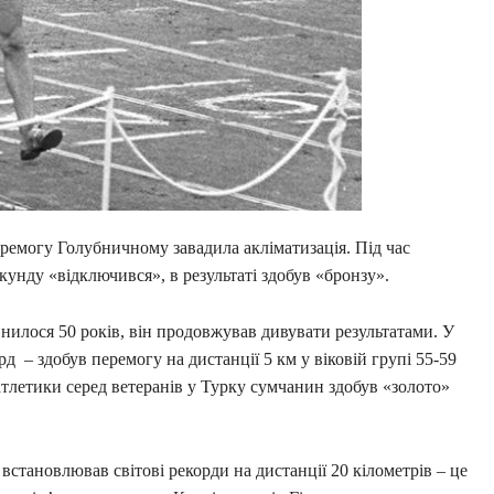
еремогу Голубничному завадила акліматизація. Під час
екунду «відключився», в результаті здобув «бронзу».
илося 50 років, він продовжував дивувати результатами. У
д – здобув перемогу на дистанції 5 км у віковій групі 55-59
 атлетики серед ветеранів у Турку сумчанин здобув «золото»
встановлював світові рекорди на дистанції 20 кілометрів – це