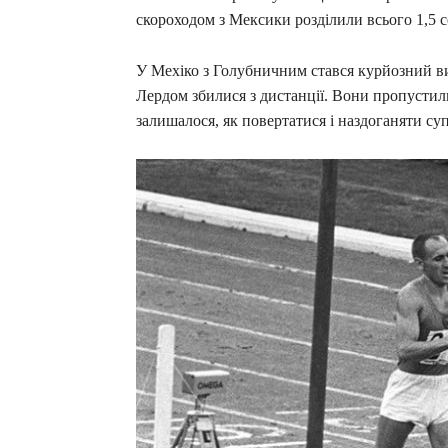
скороходом з Мексики розділили всього 1,5 
У Мехіко з Голубничним стався курйозний ви
Лердом збилися з дистанції. Вони пропустил
залишалося, як повертатися і наздоганяти су