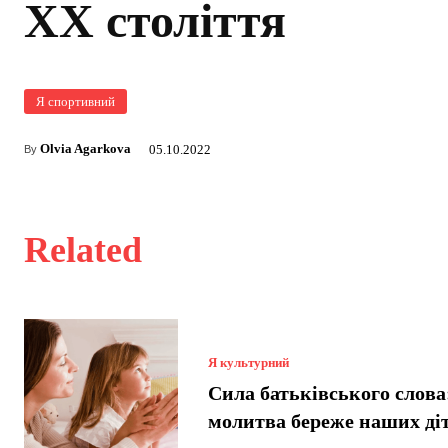
ХХ століття
Я спортивний
Olvia Agarkova
05.10.2022
By
Related
Я культурний
Сила батьківського слова
молитва береже наших ді