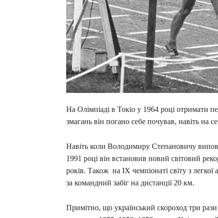
На Олімпіаді в Токіо у 1964 році отримати п
змагань він погано себе почував, навіть на с
Навіть коли Володимиру Степановичу виповн
1991 році він встановив новий світовий рекор
років. Також на IX чемпіонаті світу з легкої
за командний забіг на дистанції 20 км.
Примітно, що український скороход три рази 