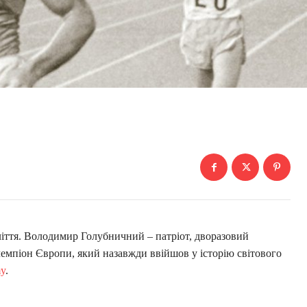
ття. Володимир Голубничний – патріот, дворазовий
чемпіон Європи, який назавжди ввійшов у історію світового
my
.