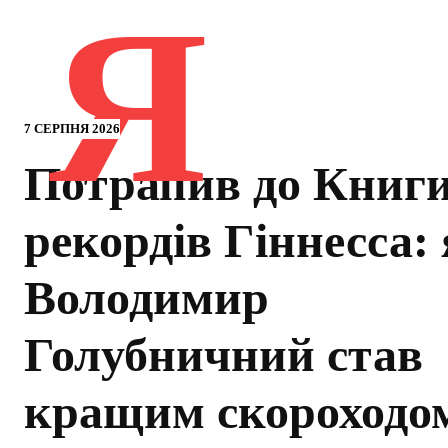
Я
7 СЕРПНЯ 2026
Потрапив до Книг
рекордів Гіннесса:
Володимир
Голубничний став
кращим скороходо