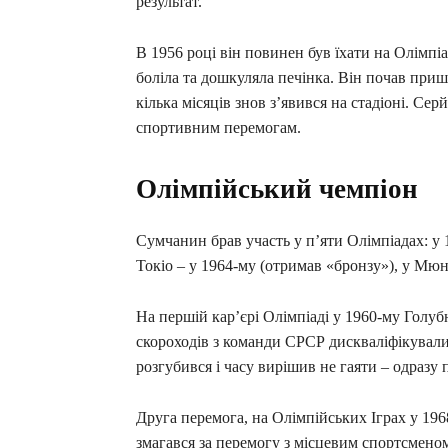
результат.
В 1956 році він повинен був їхати на Олімпіа
боліла та дошкуляла печінка. Він почав приш
кілька місяців знов з’явився на стадіоні. Се
спортивним перемогам.
Олімпійський чемпіон
Сумчанин брав участь у п’яти Олімпіадах: у 1
Токіо – у 1964-му (отримав «бронзу»), у Мюн
На першій кар’єрі Олімпіаді у 1960-му Голуб
скороходів з команди СРСР дискваліфікували
розгубився і часу вирішив не гаяти – одразу п
Друга перемога, на Олімпійських Іграх у 1968
змагався за перемогу з місцевим спортсменом