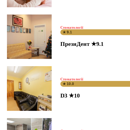
Стоматології
★ 9.1
ПрезиДент ★9.1
Стоматології
★ 10.0
D3 ★10