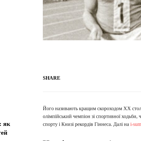
SHARE
Його називають кращим скороходом ХХ столі
олімпійський чемпіон зі спортивної ходьби, 
: як
спорту і Книзі рекордів Гіннеса. Далі на
i-su
тей