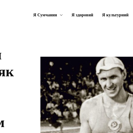
Я Сумчанин
Я здоровий
Я культурний
и
 як
м