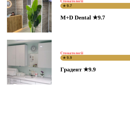
Стоматології
★ 9.7
M+D Dental ★9.7
Стоматології
★ 9.9
Градент ★9.9