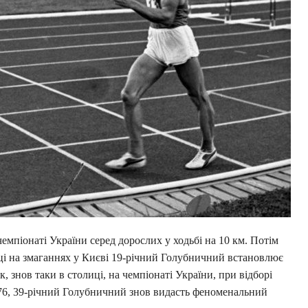
емпіонаті України серед дорослих у ходьбі на 10 км. Потім
оці на змаганнях у Києві 19-річний Голубничний встановлює
ік, знов таки в столиці, на чемпіонаті України, при відборі
76, 39-річний Голубничний знов видасть феноменальний