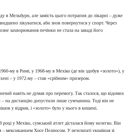
ду в Мельбурн, але замість цього потрапив до лікарні – дуже
видшено лікуватися, аби знов повернутися у спорт. Через
рйозне захворювання печінки не стала на заваді його
960-му в Римі, у 1968-му в Мехіко (де він здобув «золото»), у
хені – у 1972-му – став «срібним» призером.
ничий навіть не думав про перемогу. Так сталося, що відомих
 – на дистанцію допустили лише сумчанина. Тоді він не
ішов у відрив, і «золото» було у нього в кишені.
 році у Мехіко, сумський атлет дісталася йому нелегко. Він
 – мексиканцем Хосе Педросом. У результаті українця зі