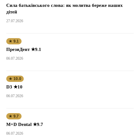
Сила батьківського слова: як молитва береже наших
дітей
27.07.2026
★ 9.1
ПрезиДент ★9.1
06.07.2026
★ 10.0
D3 ★10
06.07.2026
★ 9.7
M+D Dental ★9.7
06.07.2026