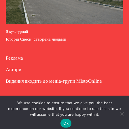
Я культурний
Історія Свеси, створена людьми
Реклама
Автори
Видання входить до медіа-групи
MistoOnline
Copyright © Повне використання матеріалу
We use cookies to ensure that we give you the best
experience on our website. If you continue to use this site we
заборонено. Частково можна з гіперпосиланням.
will assume that you are happy with it.
Ok
.
.
.