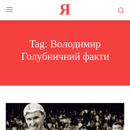
Я
Tag:
Володимир
Голубничний факти