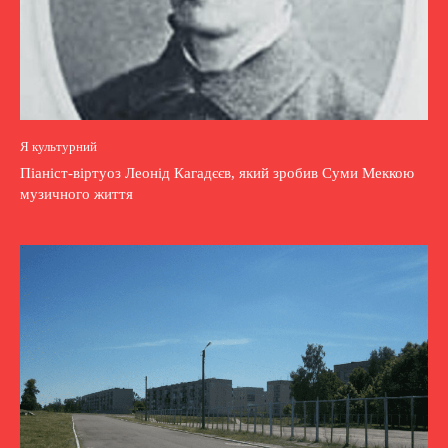
Я культурний
Піаніст-віртуоз Леонід Кагадєєв, який зробив Суми Меккою
музичного життя