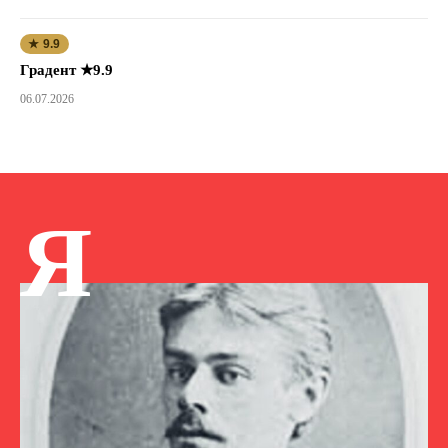
★ 9.9
Градент ★9.9
06.07.2026
Я