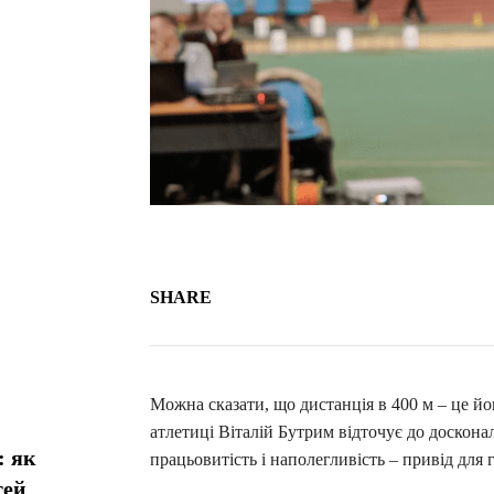
SHARE
Можна сказати, що дистанція в 400 м – це йо
атлетиці Віталій Бутрим відточує до доскон
: як
працьовитість і наполегливість – привід для 
тей