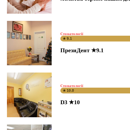
Стоматології
★ 9.1
ПрезиДент ★9.1
Стоматології
★ 10.0
D3 ★10