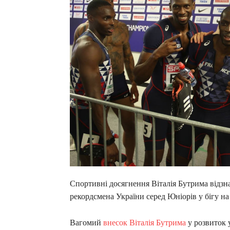
Спортивні досягнення Віталія Бутрима відзн
рекордсмена України серед Юніорів у бігу на
Вагомий
внесок Віталія Бутрима
у розвиток 