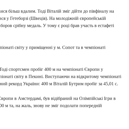
ся більш вдалим. Тоді Віталій зміг дійти до півфіналу на
ся у Гетеборзі (Швеція). На молодіжній європейській
оров срібну медаль. У тому є році брав участь в естафеті
піонаті світу у приміщенні у м. Сопот та в чемпіонаті
 Тоді спортсмен пробіг 400 м на чемпіонаті Європи у
мпіонаті світу в Пекині. Виступаючи на відкритому чемпіонаті
ий рекорд України: 400 м Віталій Бутрим пробіг за 45,01 с.
вропи в Амстердамі, був відібраний на Олімпійські Ігри в
00 м та, на жаль, знову не зміг подолати попередній