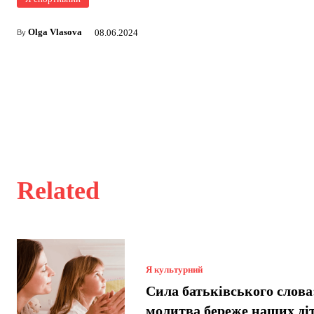
Olga Vlasova
08.06.2024
By
Related
Я культурний
Сила батьківського слова
молитва береже наших ді