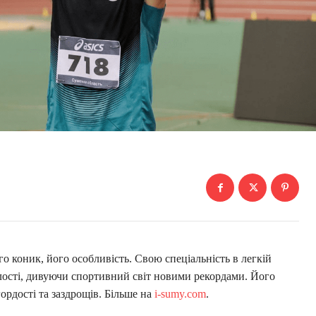
го коник, його особливість. Свою спеціальність в легкій
алості, дивуючи спортивний світ новими рекордами. Його
гордості та заздрощів. Більше на
i-sumy.com
.