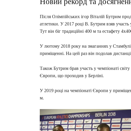
Новий рекорд та досягнен
Після Олімпійських ігор Віталій Бутрим прод
атлетики. У 2017 році В. Бутрим взяв участь 
Тут він біг традиційні 400 м та естафету 4х4
У лютому 2018 року на змаганнях у Стамбул
приміщенні. На цей раз він подолав дистанці
Також Бутрим брав участь у чемпіонаті світу 
Європи, що проходив у Берліні.
У 2019 році на чемпіонаті Європи у приміщен
м.