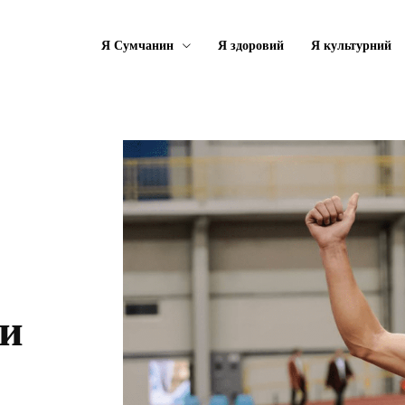
Я Сумчанин
Я здоровий
Я культурний
ки