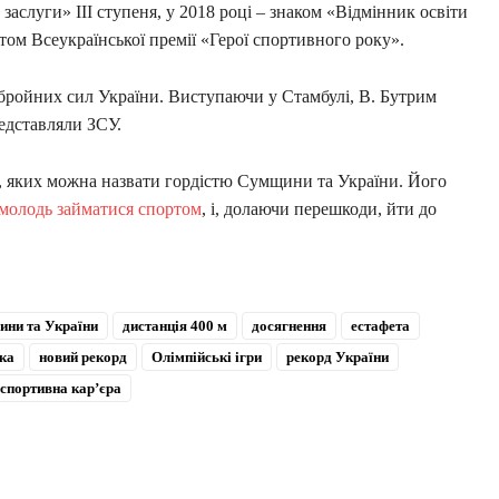
заслуги» III ступеня, у 2018 році – знаком «Відмінник освіти
том Всеукраїнської премії «Герої спортивного року».
збройних сил України. Виступаючи у Стамбулі, В. Бутрим
едставляли ЗСУ.
, яких можна назвати гордістю Сумщини та України. Його
молодь займатися спортом
, і, долаючи перешкоди, йти до
ини та України
дистанція 400 м
досягнення
естафета
ка
новий рекорд
Олімпійські ігри
рекорд України
спортивна кар’єра