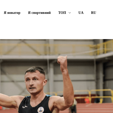
Я новатор
Я спортивний
ТОП
UA
RU