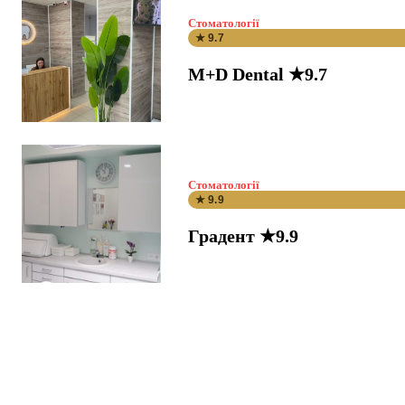
Стоматології
★ 9.7
M+D Dental ★9.7
Стоматології
★ 9.9
Градент ★9.9