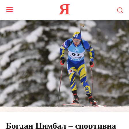
Я
Богдан Цимбал – спортивна