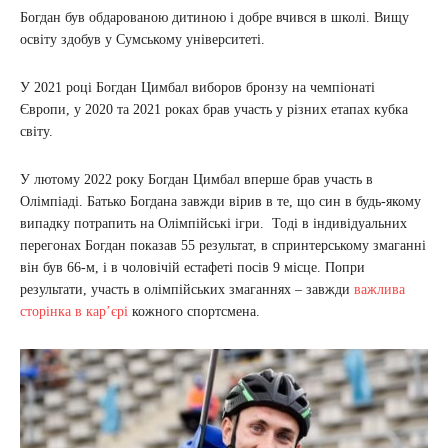
Богдан був обдарованою дитиною і добре вчився в школі. Вищу
освіту здобув у Сумському університеті.
У 2021 році Богдан Цимбал виборов бронзу на чемпіонаті
Європи, у 2020 та 2021 роках брав участь у різних етапах кубка
світу.
У лютому 2022 року Богдан Цимбал вперше брав участь в
Олімпіаді. Батько Богдана завжди вірив в те, що син в будь-якому
випадку потрапить на Олімпійські ігри. Тоді в індивідуальних
перегонах Богдан показав 55 результат, в спринтерському змаганні
він був 66-м, і в чоловічій естафеті посів 9 місце. Попри
результати, участь в олімпійських змаганнях – завжди
важлива
сторінка в кар’єрі
кожного спортсмена.