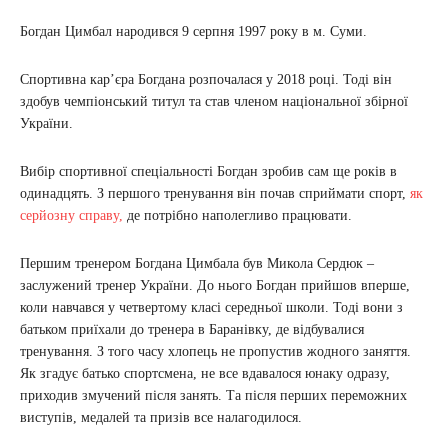
Богдан Цимбал народився 9 серпня 1997 року в м. Суми.
Спортивна кар’єра Богдана розпочалася у 2018 році. Тоді він
здобув чемпіонський титул та став членом національної збірної
України.
Вибір спортивної спеціальності Богдан зробив сам ще років в
одинадцять. З першого тренування він почав сприймати спорт,
як
серйозну справу,
де потрібно наполегливо працювати.
Першим тренером Богдана Цимбала був Микола Сердюк –
заслужений тренер України. До нього Богдан прийшов вперше,
коли навчався у четвертому класі середньої школи. Тоді вони з
батьком приїхали до тренера в Баранівку, де відбувалися
тренування. З того часу хлопець не пропустив жодного заняття.
Як згадує батько спортсмена, не все вдавалося юнаку одразу,
приходив змучений після занять. Та після перших переможних
виступів, медалей та призів все налагодилося.