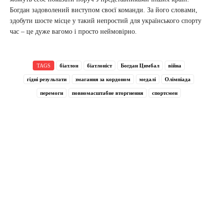
Богдан задоволений виступом своєї команди. За його словами,
здобути шосте місце у такий непростий для українського спорту
час – це дуже вагомо і просто неймовірно.
TAGS
біатлон
біатлоніст
Богдан Цимбал
війна
гідні результати
змагання за кордоном
медалі
Олімпіада
перемоги
повномасштабне вторгнення
спортсмен