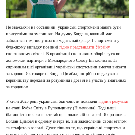
Не зважаючи на обставини, українські спортсмени мають бути
присутніми на змаганнях. На думку Богдана, кожний має
займатися тим, що у нього входить найкраще. І спортсмени у
будь-якому випадку повинні
гідно представляти Україну
спортивному світові. В організації спортивних зборів суттєво
допомогли партнери з Міжнародного Союзу Біатлоністів. За
сприянням цієї організації українські спортсмени змогли виїхати
за кордон. Як говорить Богдан Цимбал, потрібно подякувати
керівництву держави за розуміння і дозвіл на участь у змаганнях
за кордоном.
У січні 2023 році українські біатлоністи показали
гідний результат
на етапі Кубка Світу в Рупольдингу (Німеччина). Тоді наші
біатлоністи посіли шосте місце в чоловічій естафеті. Як розповів
Богдан Цимбал в одному інтерв’ю, він задоволений своїм етапом
та естафетою взагалі. Дуже тішило те, що українські спортсмени
можуть себе показати поруч з представниками інших країн.