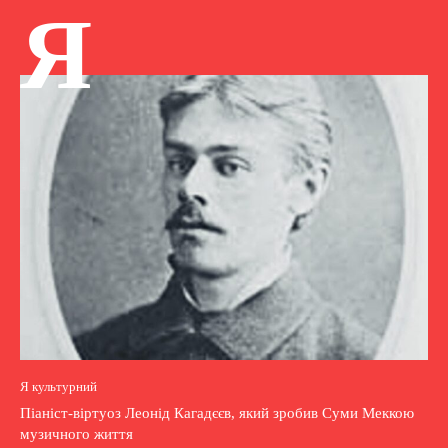
Я
Я культурний
Піаніст-віртуоз Леонід Кагадєєв, який зробив Суми Меккою
музичного життя