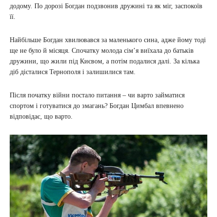
додому. По дорозі Богдан подзвонив дружині та як міг, заспокоїв
її.
Найбільше Богдан хвилювався за маленького сина, адже йому тоді
ще не було й місяця. Спочатку молода сім’я виїхала до батьків
дружини, що жили під Києвом, а потім подалися далі. За кілька
діб дісталися Тернополя і залишилися там.
Після початку війни постало питання – чи варто займатися
спортом і готуватися до змагань? Богдан Цимбал впевнено
відповідає, що варто.