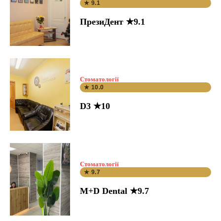
★ 9.1
ПрезиДент ★9.1
Стоматології
★ 10.0
D3 ★10
Стоматології
★ 9.7
M+D Dental ★9.7