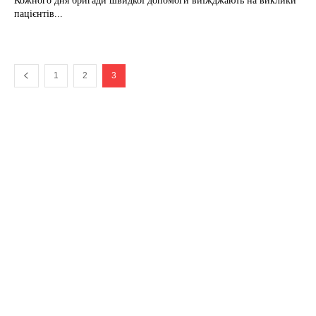
Кожного дня бригади швидкої допомоги виїжджають на виклики
пацієнтів...
1
2
3