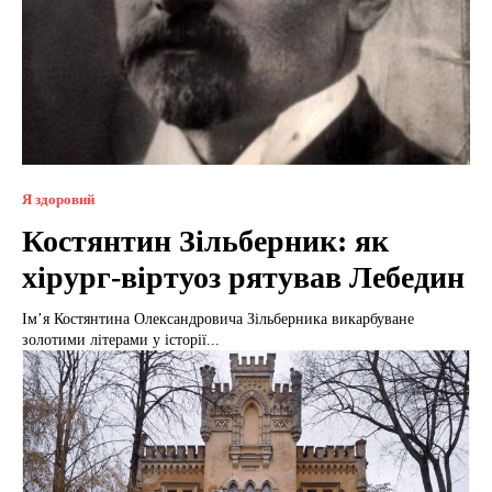
Я здоровий
Костянтин Зільберник: як
хірург-віртуоз рятував Лебедин
Ім’я Костянтина Олександровича Зільберника викарбуване
золотими літерами у історії...