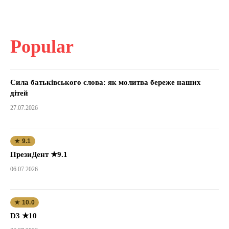
Popular
Сила батьківського слова: як молитва береже наших
дітей
27.07.2026
★ 9.1
ПрезиДент ★9.1
06.07.2026
★ 10.0
D3 ★10