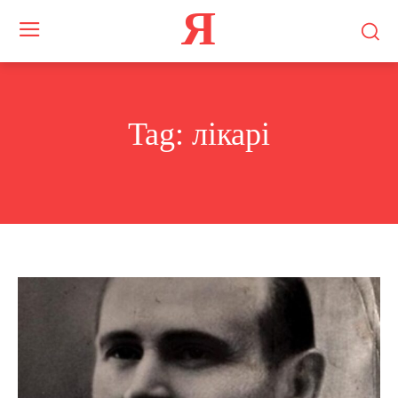
Я
Tag:
лікарі