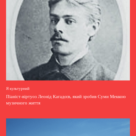
Я культурний
Піаніст-віртуоз Леонід Кагадєєв, який зробив Суми Меккою
музичного життя