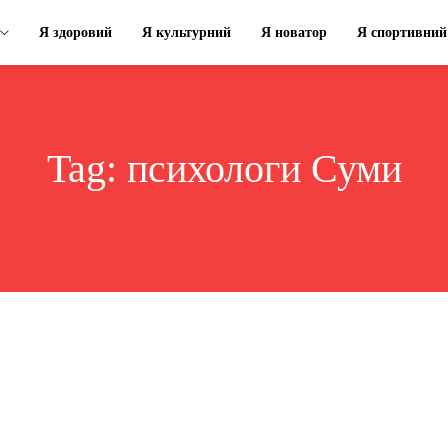
Я здоровий
Я культурний
Я новатор
Я спортивний
Tag:
психологи Суми