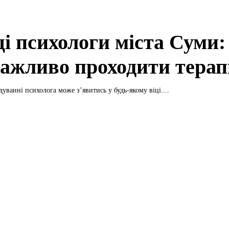
і психологи міста Суми:
важливо проходити терап
дуванні психолога може з’явитись у будь-якому віці....