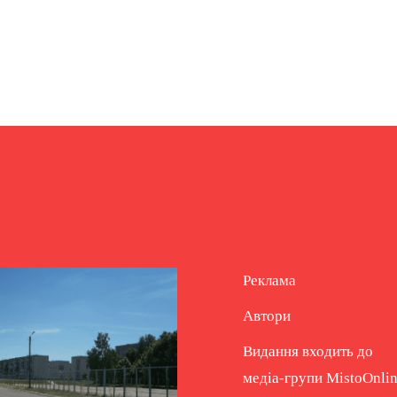
Реклама
Автори
Видання входить до
медіа-групи
MistoOnli