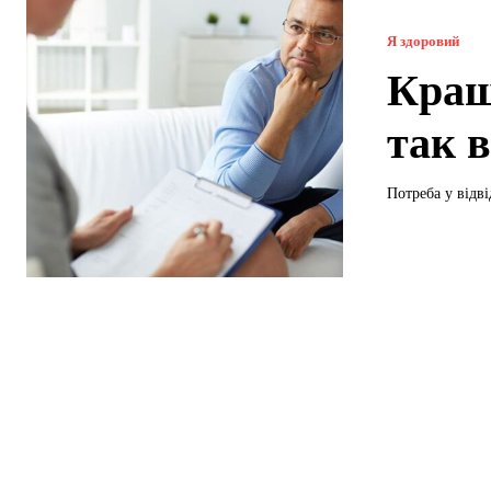
Я здоровий
Кращ
так 
Потреба у відві