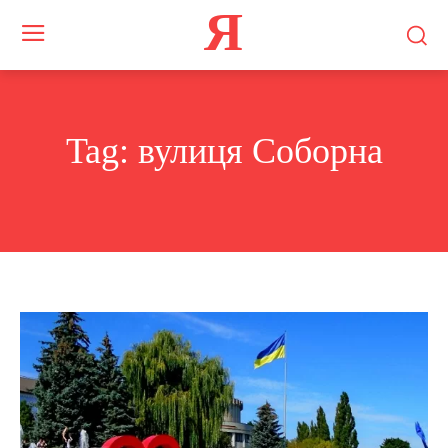
Я
Tag:
вулиця Соборна