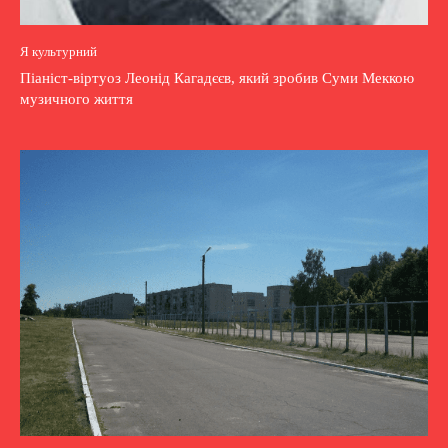
Я культурний
Піаніст-віртуоз Леонід Кагадєєв, який зробив Суми Меккою
музичного життя