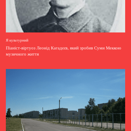
Я культурний
Піаніст-віртуоз Леонід Кагадєєв, який зробив Суми Меккою
музичного життя