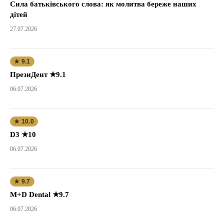
Сила батьківського слова: як молитва береже наших
дітей
27.07.2026
★ 9.1
ПрезиДент ★9.1
06.07.2026
★ 10.0
D3 ★10
06.07.2026
★ 9.7
M+D Dental ★9.7
06.07.2026