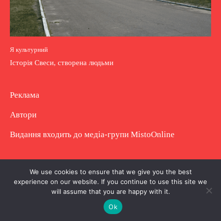
Я культурний
Історія Свеси, створена людьми
Реклама
Автори
Видання входить до медіа-групи
MistoOnline
Copyright © Повне використання матеріалу
We use cookies to ensure that we give you the best
experience on our website. If you continue to use this site we
заборонено. Частково можна з гіперпосиланням.
will assume that you are happy with it.
Ok
.
.
.