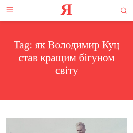
Я
Tag:
як Володимир Куц
став кращим бігуном
світу