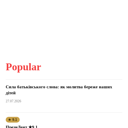
Popular
Сила батьківського слова: як молитва береже наших
дітей
27.07.2026
★ 9.1
ПрезиДент ★9.1