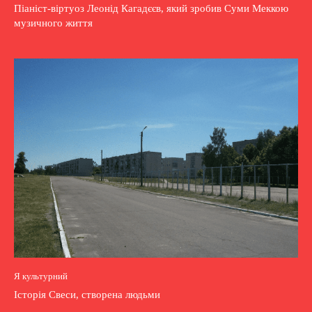
Піаніст-віртуоз Леонід Кагадєєв, який зробив Суми Меккою
музичного життя
Я культурний
Історія Свеси, створена людьми