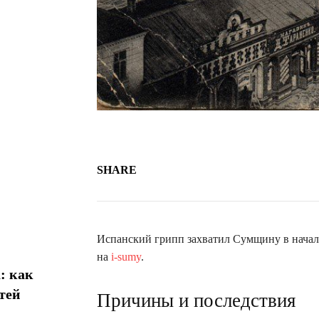
SHARE
Испанский грипп захватил Сумщину в начале
на
i-sumy
.
: как
тей
Причины и последствия