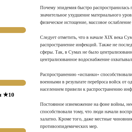
Почему эпидемия быстро распространилась 
значительное ухудшение материального уровн
физическое истощение, массовое ослаблени
Следует отметить, что в начале XIX века С
распространение инфекций. Также не после
сферы. Так, в Сумах не было централизован
централизованное водоснабжение охватывал
Распространению «испанки» способствовали
военными в результате переброса войск от о
населением привели к распространению инф
я ★10
Постоянное изнеможение на фоне войны, не
способствовали тому, что люди начали восп
халатно. Кроме того, даже местные чиновни
противоэпидемических мер.