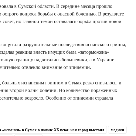
вовала в Сумской области. В середине месяца прошло
острого вопроса борьбы с опасной болезнью. В результате
совет, но главной темой оставалась борьба против новой
но ощутили разрушительные последствия испанского гриппа,
поздалая реакция власть имущих была «заторможена»
точную границу надвигались большевики, а в Украине
начительно отвлекло внимание от эпидемии.
, больных испанским гриппом в Сумах резко снизилось, и
ения второй волны болезни. Но количество пораженных
тремительно возросло. Особенно от эпидемии страдала
«испанки» в Сумах в начале ХХ века: как город выстоял
медики