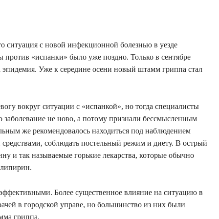
то ситуация с новой инфекционной болезнью в уезде
ы против «испанки» было уже поздно. Только в сентябре
 эпидемия. Уже к середине осени новый штамм гриппа стал
вогу вокруг ситуации с «испанкой», но тогда специалисты
 заболевание не ново, а потому признали бессмысленным
ольным же рекомендовалось находиться под наблюдением
средствами, соблюдать постельный режим и диету. В острый
ну и так называемые горькие лекарства, которые обычно
алипирин.
лоэффективными. Более существенное влияние на ситуацию в
рачей в городской управе, но большинство из них были
мма гриппа.