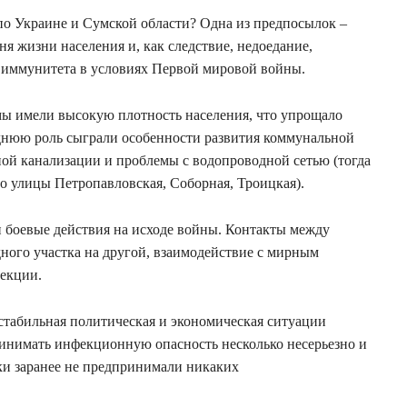
по Украине и Сумской области? Одна из предпосылок –
я жизни населения и, как следствие, недоедание,
е иммунитета в условиях Первой мировой войны.
умы имели высокую плотность населения, что упрощало
днюю роль сыграли особенности развития коммунальной
ной канализации и проблемы с водопроводной сетью (тогда
о улицы Петропавловская, Соборная, Троицкая).
 боевые действия на исходе войны. Контакты между
дного участка на другой, взаимодействие с мирным
екции.
стабильная политическая и экономическая ситуации
ринимать инфекционную опасность несколько несерьезно и
ки заранее не предпринимали никаких