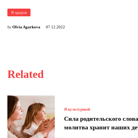
Я здоров
Olvia Agarkova
07.12.2022
By
Related
Я культурный
Сила родительского слова
молитва хранит наших де