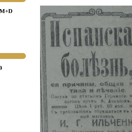
(M+D
9