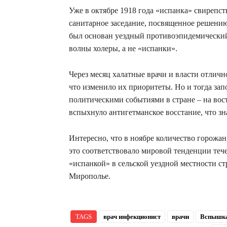
Уже в октябре 1918 года «испанка» свирепст
санитарное заседание, посвященное решению 
был основан уездный противоэпидемический 
волны холеры, а не «испанки».
Через месяц халатные врачи и власти отлич
что изменило их приоритеты. Но и тогда за
политическими событиями в стране – на вос
вспыхнуло антигетманское восстание, что з
Интересно, что в ноябре количество горожан
это соответствовало мировой тенденции теч
«испанкой» в сельской уездной местности с
Мирополье.
TAGS
врач инфекционист
врачи
Вспышка 