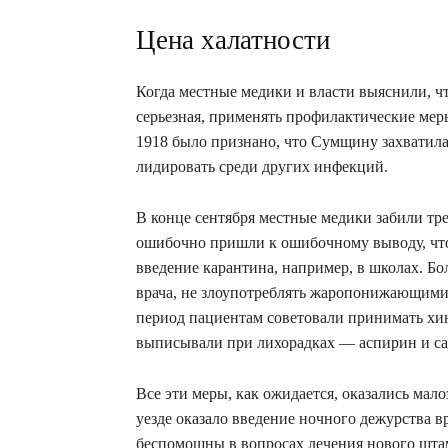
Цена халатности
Когда местные медики и власти выяснили, ч
серьезная, применять профилактические мер
1918 было признано, что Сумщину захватила
лидировать среди других инфекций.
В конце сентября местные медики забили тре
ошибочно пришли к ошибочному выводу, что
введение карантина, например, в школах. Б
врача, не злоупотреблять жаропонижающими 
период пациентам советовали принимать хин
выписывали при лихорадках — аспирин и с
Все эти меры, как ожидается, оказались ма
уезде оказало введение ночного дежурства в
беспомощны в вопросах лечения нового шта