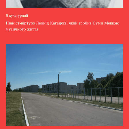
Я культурний
Піаніст-віртуоз Леонід Кагадєєв, який зробив Суми Меккою
музичного життя