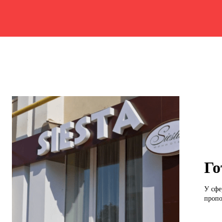
Го
У сфе
пропо