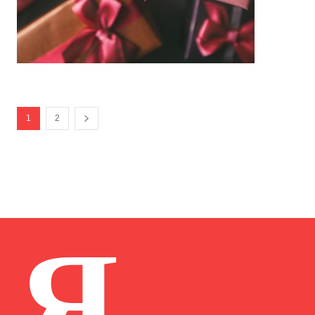
1
2
Я