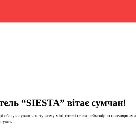
тель “SIESTA” вітає сумчан!
рі обслуговування та туризму міні-готелі стали неймовірно популярним
нують...