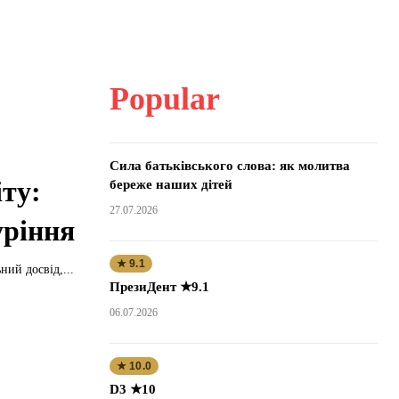
Popular
Сила батьківського слова: як молитва
іту:
береже наших дітей
27.07.2026
уріння
★ 9.1
ий досвід,...
ПрезиДент ★9.1
06.07.2026
★ 10.0
D3 ★10