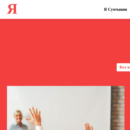
Я
Я Сумчанин
Без к