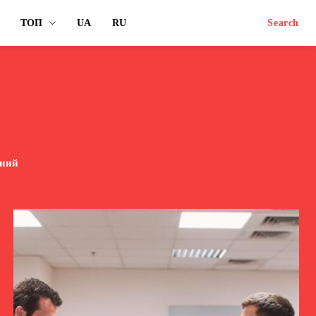
ТОП
UA
RU
Search
рний