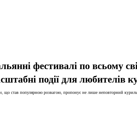
льянні фестивалі по всьому св
сштабні події для любителів к
н, що став популярною розвагою, пропонує не лише неповторний курильн