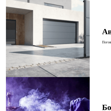
Ав
Погов
Бо