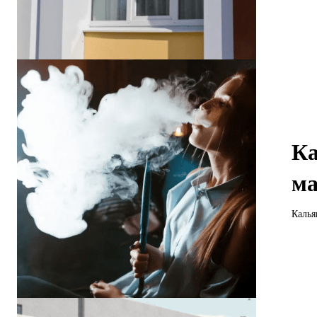
Ка
ма
Калья