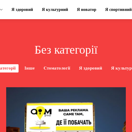
Я здоровий
Я культурний
Я новатор
Я спортивний
Без категорії
атегорії
Інше
Стоматології
Я здоровий
Я культу