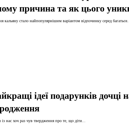
чому причина та як цього уник
ня кальяну стало найпопулярнішим варіантом відпочинку серед багатьох
йкращі ідеї подарунків дочці н
родження
 із нас хоч раз чув твердження про те, що діти...