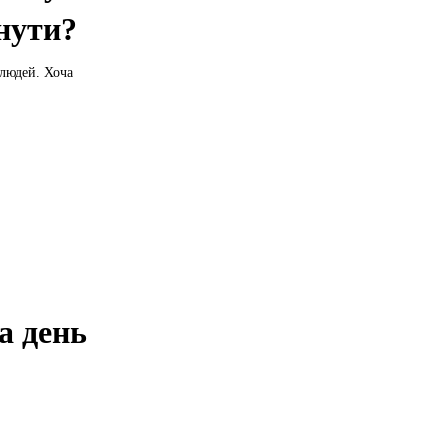
нути?
 людей. Хоча
а день