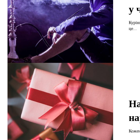
у 
Курін
це...
На
на
Кожен