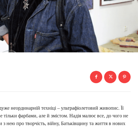
уже неординарній техніці – ультрафіолетовий живопис. Її
е тільки фарбами, але й змістом. Надія малює все, до чого не
 нею про творчість, війну, Батьківщину та життя в нових