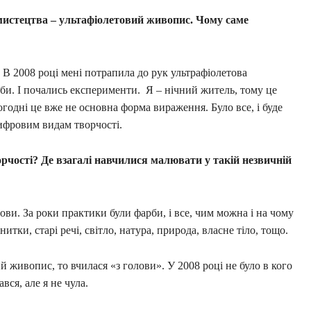
мистецтва – ультафіолетовий живопис. Чому саме
і. В 2008 році мені потрапила до рук ультрафіолетова
би. І почались експерименти. Я – нічний житель, тому це
огодні це вже не основна форма вираження. Було все, і буде
цифровим видам творчості.
орчості? Де взагалі навчилися малювати у такій незвичній
ови. За роки практики були фарби, і все, чим можна і на чому
тки, старі речі, світло, натура, природа, власне тіло, тощо.
й живопис, то вчилася «з голови». У 2008 році не було в кого
вся, але я не чула.