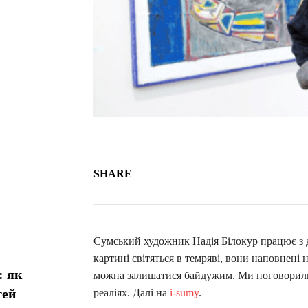
SHARE
Сумський художник Надія Білокур працює з д
картині світяться в темряві, вони наповнені н
: як
можна залишатися байдужим. Ми поговорили з
тей
реаліях. Далі на
i-sumy
.