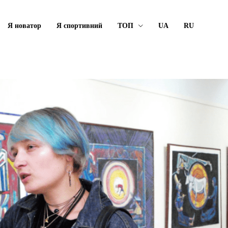
Я новатор
Я спортивний
ТОП
UA
RU