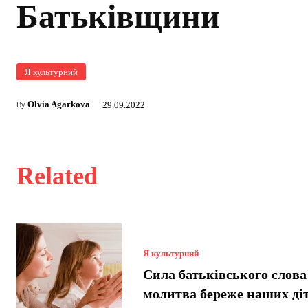
Батьківщини
Я культурний
Olvia Agarkova
29.09.2022
By
Related
Я культурний
Сила батьківського слова
молитва береже наших ді