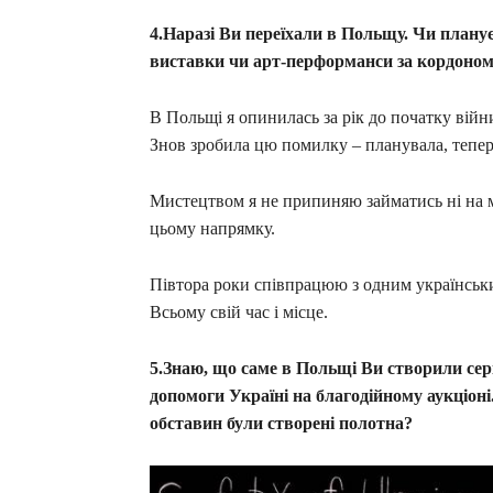
4.Наразі Ви переїхали в Польщу. Чи план
виставки чи арт-перформанси за кордоно
В Польщі я опинилась за рік до початку війн
Знов зробила цю помилку – планувала, тепер
Мистецтвом я не припиняю займатись ні на ми
цьому напрямку.
Півтора роки співпрацюю з одним українськ
Всьому свій час і місце.
5.Знаю, що саме в Польщі Ви створили сері
допомоги Україні на благодійному аукціоні
обставин були створені полотна?