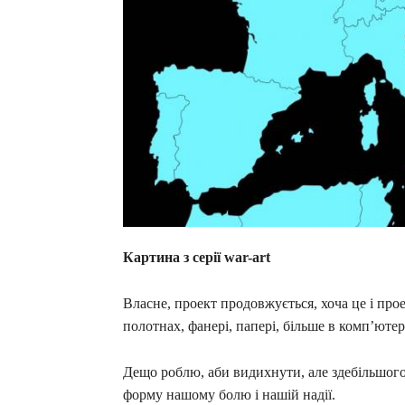
Картина з серії war-art
Власне, проект продовжується, хоча це і про
полотнах, фанері, папері, більше в комп’ютерн
Дещо роблю, аби видихнути, але здебільшог
форму нашому болю і нашій надії.