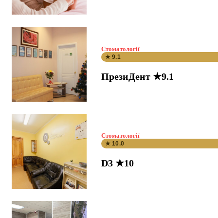
Стоматології
★ 9.1
ПрезиДент ★9.1
Стоматології
★ 10.0
D3 ★10