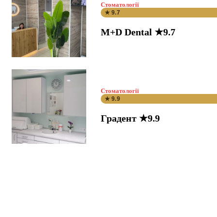
Стоматології
★ 9.7
M+D Dental ★9.7
Стоматології
★ 9.9
Градент ★9.9