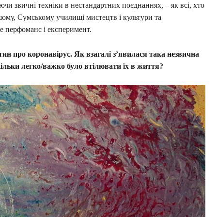
чи звичні техніки в нестандартних поєднаннях, – як всі, хто
шому, Сумському училищі мистецтв і культури та
це перфоманс і експеримент.
тин про коронавірус. Як взагалі з’явилася така незвична
скільки легко/важко було втілювати їх в життя?