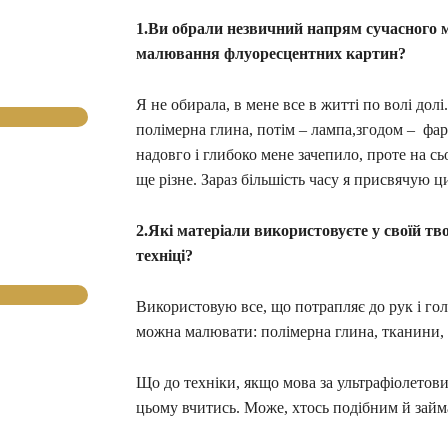
1.Ви обрали незвичний напрям сучасного 
малювання флуоресцентних картин?
Я не обирала, в мене все в житті по волі дол
полімерна глина, потім – лампа,згодом – фар
надовго і глибоко мене зачепило, проте на сь
ще різне. Зараз більшість часу я присвячую 
2.Які матеріали використовуєте у своїй тв
техніці?
Використовую все, що потрапляє до рук і гол
можна малювати: полімерна глина, тканини, ни
Що до техніки, якщо мова за ультрафіолетови
цьому вчитись. Може, хтось подібним й займа