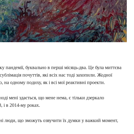
тку пандемії, буквально в перші місяць-два. Це була миттєва
сублімація почуттів, які всіх нас тоді захопили. Жодної
, на одному подиху, як і всі мої реактивні проекти.
оді мені здається, що мене нема, є тільки дзеркало
3, і в 2014-му роках.
бні люди, що зможуть озвучити їх думки у важкий момент,