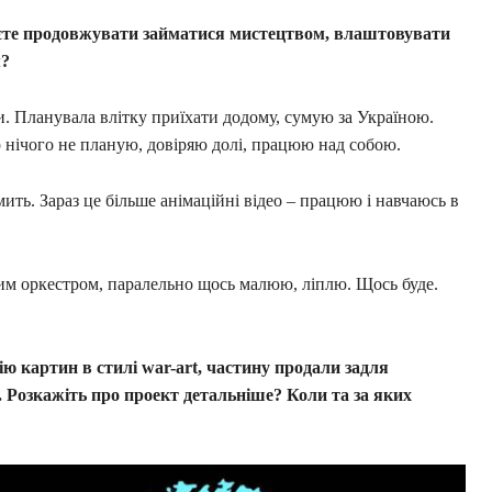
уєте продовжувати займатися мистецтвом, влаштовувати
м?
и. Планувала влітку приїхати додому, сумую за Україною.
 нічого не планую, довіряю долі, працюю над собою.
ть. Зараз це більше анімаційні відео – працюю і навчаюсь в
им оркестром, паралельно щось малюю, ліплю. Щось буде.
ю картин в стилі war-art, частину продали задля
. Розкажіть про проект детальніше? Коли та за яких