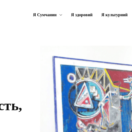
Я Сумчанин
Я здоровий
Я культурний
сть,