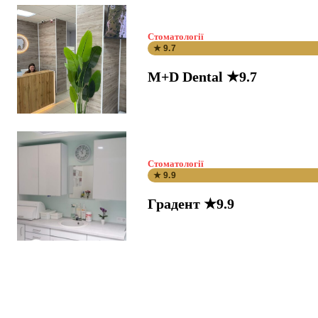
Стоматології
★ 9.7
M+D Dental ★9.7
Стоматології
★ 9.9
Градент ★9.9