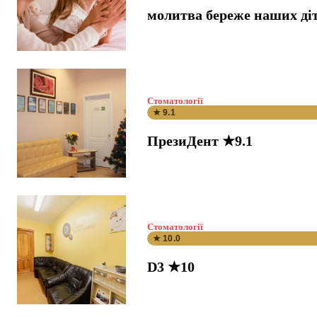
молитва береже наших ді
Стоматології
★ 9.1
ПрезиДент ★9.1
Стоматології
★ 10.0
D3 ★10