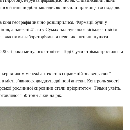
ла Пирогову, керував фармацією поляк Сливинський, який
илися й інші подібні заклади, які носили прізвища господарів.
а їхня географія значно розширилися. Фармації були у
ня, а навесні 41-го у Сумах налічувалося вісімдесят вісім
и з власними лабораторіями та невеликі аптечні пункти.
-90-ті роки минулого століття. Тоді Суми стрімко зростали та
к керівником мережі аптек став справжній знавець своєї
в місті з’явилося двадцять дві нові аптеки. Контроль якості
рської рослинної сировини стали пріоритетом. Тільки уявіть,
товлялося 50 тонн ліків на рік.