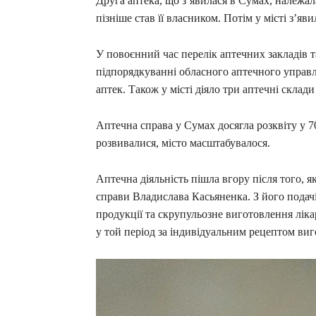
Друга аптека, що з’явилася в Сумах, належа
пізніше став її власником. Потім у місті з’яв
У повоєнний час перелік аптечних закладів т
підпорядкуванні обласного аптечного управлін
аптек. Також у місті діяло три аптечні склад
Аптечна справа у Сумах досягла розквіту у 70
розвивалися, місто масштабувалося.
Аптечна діяльність пішла вгору після того, я
справи Владислава Касьяненка. З його подачі 
продукції та скрупульозне виготовлення ліка
у той період за індивідуальним рецептом виго