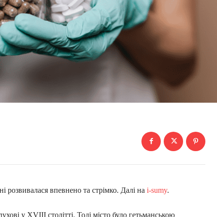
 розвивалася впевнено та стрімко. Далі на
i-sumy
.
лухові у XVIII столітті. Тоді місто було гетьманською