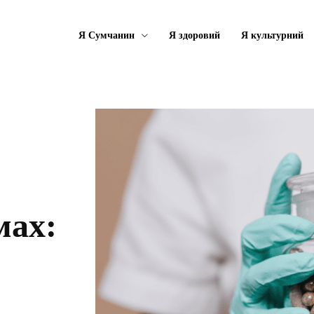
Я Сумчанин
Я здоровий
Я культурний
мах: