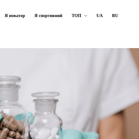
Я новатор
Я спортивний
ТОП
UA
RU