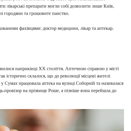
ти лікарські препарати могли собі дозволити лише Київ,
ні городяни та грошовите панство.
ованими фахівцями: доктор медицини, лікар та аптекар.
явилися наприкінці XX століття. Аптечною справою у місті
к історично склалося, що до революції місцеві жителі
 у Сумах працювала аптека на вулиці Соборній та називалася
ь-провізор на прізвище Роше, а пізніше вона перейшла до