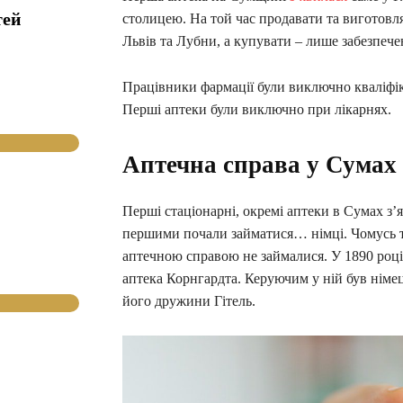
тей
столицею. На той час продавати та виготовля
Львів та Лубни, а купувати – лише забезпече
Працівники фармації були виключно кваліфік
Перші аптеки були виключно при лікарнях.
Аптечна справа у Сумах
Перші стаціонарні, окремі аптеки в Сумах з’
першими почали займатися… німці. Чомусь та
аптечною справою не займалися. У 1890 році
аптека Корнгардта. Керуючим у ній був німец
його дружини Гітель.