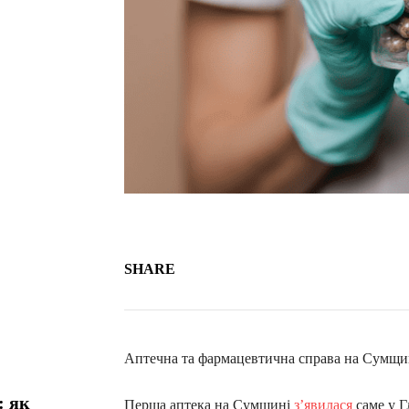
SHARE
Аптечна та фармацевтична справа на Сумщині
: як
Перша аптека на Сумщині
з’явилася
саме у Г