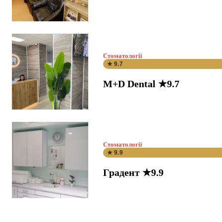
Стоматології
★ 9.7
M+D Dental ★9.7
Стоматології
★ 9.9
Градент ★9.9