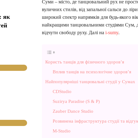
Суми – місто, де танцювальний рух не просто
вуличних стилів, від запальної сальси до лі
: як
широкий спектр напрямків для будь-якого вік
тей
найкращими танцювальними студіями Сум, де
відчути свободу руху. Далі на
i-sumy
.
Користь танців для фізичного здоров’я
Вплив танців на психологічне здоров’я
Найпопулярніші танцювальні студії у Сумах
CDStudio
Suzirya Paradise (S & P)
Zauber Dance Studio
Розвинена інфраструктура студії та відгу
M-Studio