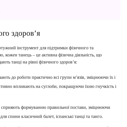
у
ого здоров’я
потужний інструмент для підтримки фізичного та
ю, кожен танець – це активна фізична діяльність, що
ають танці на рівні фізичного здоров’я:
ають до роботи практично всі групи м’язів, зміцнюючи їх і
итивно впливають на суглоби, покращуючи їхню гнучкість і
и сприяють формуванню правильної постави, зміцнюючи
для спини класичний балет, іспанські танці та танго.