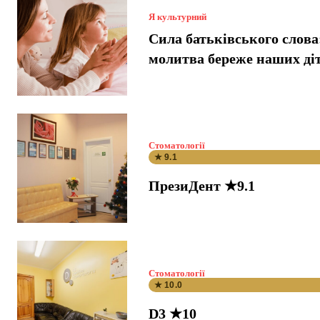
Я культурний
Сила батьківського слова
молитва береже наших ді
Стоматології
★ 9.1
ПрезиДент ★9.1
Стоматології
★ 10.0
D3 ★10