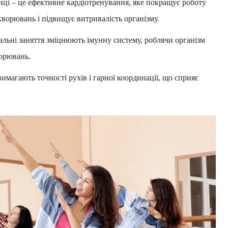
ці – це ефективне кардіотренування, яке покращує роботу
хворювань і підвищує витривалість організму.
льні заняття зміцнюють імунну систему, роблячи організм
орювань.
имагають точності рухів і гарної координації, що сприяє