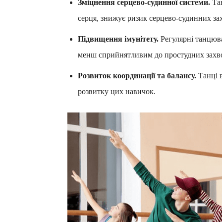
Зміцнення серцево-судинної системи.
Тан
серця, знижує ризик серцево-судинних за
Підвищення імунітету.
Регулярні танцюва
менш сприйнятливим до простудних захв
Розвиток координації та балансу.
Танці в
розвитку цих навичок.