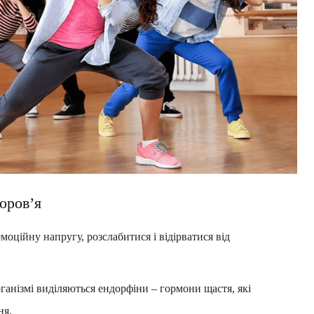
оров’я
моційну напругу, розслабитися і відірватися від
ганізмі виділяються ендорфіни – гормони щастя, які
ня.