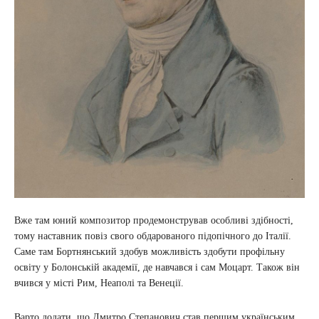
Вже там юний композитор продемонстрував особливі здібності,
тому наставник повіз свого обдарованого підопічного до Італії.
Саме там Бортнянський здобув можливість здобути профільну
освіту у Болонській академії, де навчався і сам Моцарт. Також він
вчився у місті Рим, Неаполі та Венеції.
Варто додати, що Дмитро Степанович став першим українським