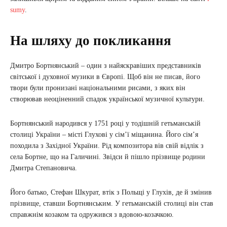
sumy
.
На шляху до покликання
Дмитро Бортнянський – один з найяскравіших представників
світської і духовної музики в Європі. Щоб він не писав, його
твори були пронизані національними рисами, з яких він
створював неоціненний спадок української музичної культури.
Бортнянський народився у 1751 році у тодішній гетьманській
столиці України – місті Глухові у сім’ї міщанина. Його сім’я
походила з Західної України. Рід композитора вів свій відлік з
села Бортне, що на Галичині. Звідси й пішло прізвище родини
Дмитра Степановича.
Його батько, Стефан Шкурат, втік з Польщі у Глухів, де й змінив
прізвище, ставши Бортнянським. У гетьманській столиці він став
справжнім козаком та одружився з вдовою-козачкою.