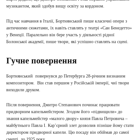
музикантом, який здобув вищу освіту за кордоном.
Під час навчання в Італії, Бортнянський пише класичні опери з
античними сюжетами, їх навіть ставлять у театрі «Сан Бенедетто»
у Венеції. Паралельно він бере участь у діяльності рідної
Болонської академії, пише твори, які успішно ставлять на сцені.
Гучне повернення
Бортнянський повернувся до Петербурга 28-річним визнаним
композитором. Він став першим у Російській імперії, чиї твори
виходили друком.
Після повернення, Дмитро Степанович починає працювати
придворним капельмейстером. Згодом його «підвищили» до
звання капельмейстер «малого двору» князя Павла Петровича –
майбутнього Павла І. Кар’єрний злет дозволив пізніше йому стати
директором придворної капели. Цю посаду він обіймав до самої
смерті, до 1925 року.