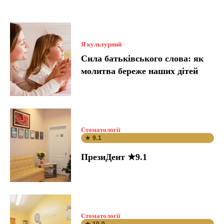
Я культурний
Сила батьківського слова: як
молитва береже наших дітей
Стоматології
★ 9.1
ПрезиДент ★9.1
Стоматології