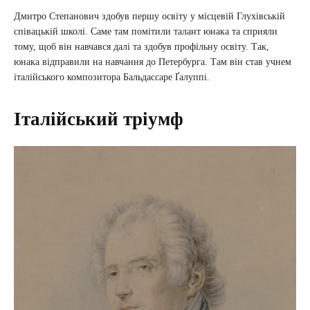
Дмитро Степанович здобув першу освіту у місцевій Глухівській
співацькій школі. Саме там помітили талант юнака та сприяли
тому, щоб він навчався далі та здобув профільну освіту. Так,
юнака відправили на навчання до Петербурга. Там він став учнем
італійського композитора Бальдассаре Ґалуппі.
Італійський тріумф