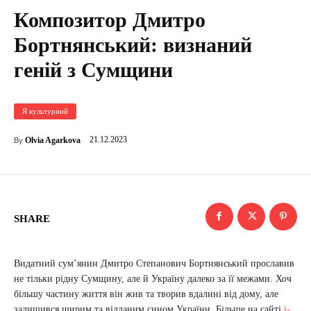
Композитор Дмитро
Бортнянський: визнаний
геній з Сумщини
Я культурний
21.12.2023
Olvia Agarkova
By
SHARE
Видатний сум’янин Дмитро Степанович Бортнянський прославив
не тільки рідну Сумщину, але й Україну далеко за її межами. Хоч
більшу частину життя він жив та творив вдалині від дому, але
залишився щирим та відданим сином України. Більше на сайті
i-