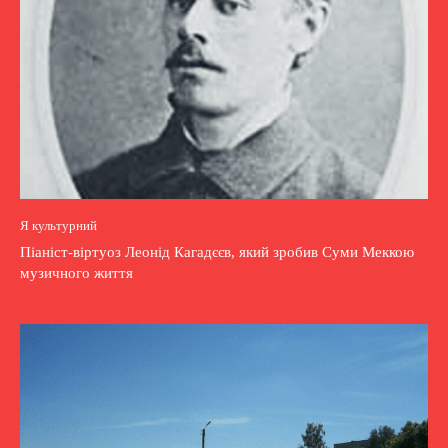
Я культурний
Піаніст-віртуоз Леонід Кагадєєв, який зробив Суми Меккою
музичного життя