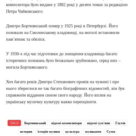
композитора було видане у 1882 році у десяти томах за редакцією
Петра Чайковського.
Дмитро Бортнянський помер у 1925 році в Петербурзі. Його
поховали на Смоленському кладовищі, на могилі встановили
пам’ятник та обеліск.
У 1930-х під час підготовки до знищення кладовища багато
історичних поховань було безжально зруйновано, серед них –
могила Бортнянського.
Хоч багато років Дмитро Степанович провів на чужині і про
нього збереглося не так багато біографічних відомостей, він був
справжнім відданим сином свого народу. Його вплив на
українську музичну культуру важко переоцінити.
TAGS
Бортнянський
відомі композитори
відомі сум'яни
Глухів
история
історія музики
культура
музиканти
Суми