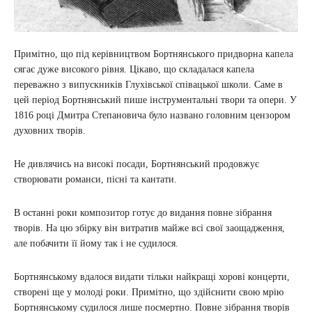
Примітно, що під керівництвом Бортнянського придворна капела
сягає дуже високого рівня. Цікаво, що складалася капела
переважно з випускників Глухівської співацької школи. Саме в
цей період Бортнянський пише інструментальні твори та опери. У
1816 році Дмитра Степановича було названо головним цензором
духовних творів.
Не дивлячись на високі посади, Бортнянський продовжує
створювати романси, пісні та кантати.
В останні роки композитор готує до видання повне зібрання
творів. На цю збірку він витратив майже всі свої заощадження,
але побачити її йому так і не судилося.
Бортнянському вдалося видати тільки найкращі хорові концерти,
створені ще у молоді роки. Примітно, що здійснити свою мрію
Бортнянському судилося лише посмертно. Повне зібрання творів