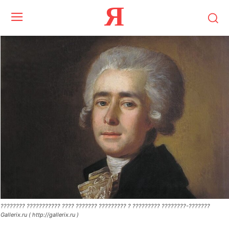
Я
???????? ??????????? ???? ??????? ????????? ? ????????? ????????-???????
Gallerix.ru ( http://gallerix.ru )