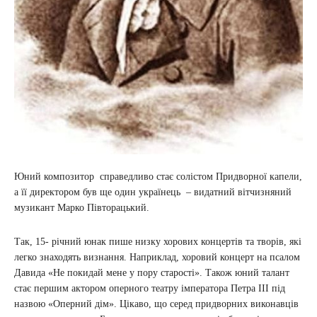
Юний композитор справедливо стає солістом Придворної капели,
а її директором був ще один українець – видатний вітчизняний
музикант Марко Півторацький.
Так, 15- річний юнак пише низку хорових концертів та творів, які
легко знаходять визнання. Наприклад, хоровий концерт на псалом
Давида «Не покидай мене у пору старості». Також юний талант
стає першим актором оперного театру імператора Петра III під
назвою «Оперний дім». Цікаво, що серед придворних виконавців