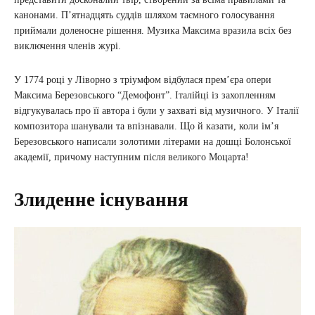
канонами. П’ятнадцять суддів шляхом таємного голосування
приймали доленосне рішення. Музика Максима вразила всіх без
виключення членів журі.
У 1774 році у Ліворно з тріумфом відбулася прем’єра опери
Максима Березовського “Демофонт”. Італійці із захопленням
відгукувалась про її автора і були у захваті від музичного. У Італії
композитора шанували та впізнавали. Що й казати, коли ім’я
Березовського написали золотими літерами на дошці Болонської
академії, причому наступним після великого Моцарта!
Злиденне існування