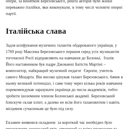
опери, за винятком Березовського, решта акторів були жінки
переважно італійки, яки виконували, в тому числі чоловічі оперні
партії.
Італійська слава
Задля шліфування музичних талантів обдарованого українця, у
1769 році Максима Березовського першим серед усіх музикантів
тогочасної Росії відправляють на навчання до Болоньї, Італія.
Його наставником був падре Джованні Батісти Мартіні –
композитор, найкращий музичний педагог Європи, учитель
самого Моцарта. Він високо цінував талант Березовського, бачив в
ньому великий потенціал, і саме тому через кілька років навчання
порекомендував зарахувати українця до числа академіків, тобто
зробити іноземним членом Болонської академії. Березовський
блискуче склав іспит, а далеко не всім його талановитим і навіть
місцевим сучасникам це було під силу.
Екзамен виявився складним: за короткий час необхідно було
представити досконалий твір, створений за всіма правилами та