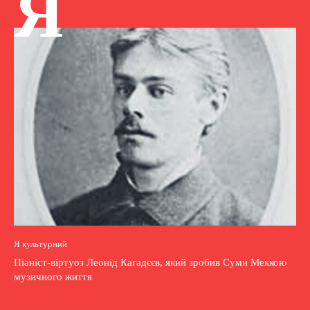
Я
Я культурний
Піаніст-віртуоз Леонід Кагадєєв, який зробив Суми Меккою
музичного життя