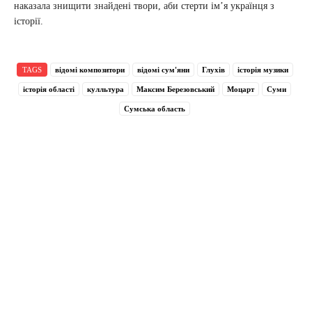
наказала знищити знайдені твори, аби стерти ім’я українця з
історії.
TAGS
відомі композитори
відомі сум'яни
Глухів
історія музики
історія області
кулльтура
Максим Березовський
Моцарт
Суми
Сумська область