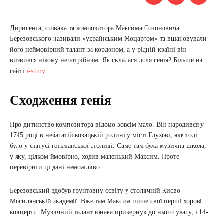
Диригента, співака та композитора Максима Созоновича
Березовського називали «українським Моцартом» та вшановували
його неймовірний талант за кордоном, а у рідній країні він
виявився нікому непотрібним. Як склалася доля генія? Більше на
сайті
i-sumy
.
Сходження генія
Про дитинство композитора відомо зовсім мало. Він народився у
1745 році в небагатій козацькій родині у місті Глухові, яке тоді
було у статусі гетьманської столиці. Саме там була музична школа,
у яку, цілком ймовірно, ходив маленький Максим. Проте
перевірити ці дані неможливо.
Березовський здобув ґрунтовну освіту у столичній Києво-
Могилянській академії. Вже там Максим пише свої перші хорові
концерти. Музичний талант юнака привернув до нього увагу, і 14-