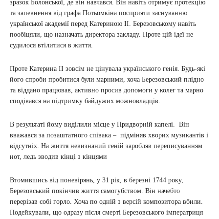
зразок Болонської, де він навчався. Він навіть отримує протекцію
та запевнення від графа Потьомкіна посприяти заснуванню
української академії перед Катериною ІІ. Березовському навіть
пообіцяли, що назначать директора закладу. Проте цій ідеї не
судилося втілитися в життя.
Проте Катерина ІІ зовсім не цінувала українського генія. Будь-які
його спроби пробитися були марними, хоча Березовський плідно
та віддано працював, активно просив допомоги у колег та марно
сподівався на підтримку байдужих можновладців.
В результаті йому виділили місце у Придворній капелі. Він
вважався за позаштатного співака – підміняв хворих музикантів і
відсутніх. На життя невизнаний геній заробляв переписуванням
нот, ледь зводив кінці з кінцями
Втомившись від поневірянь, у 31 рік, в березні 1744 року,
Березовський покінчив життя самогубством. Він начебто
перерізав собі горло. Хоча по одній з версій композитора вбили.
Подейкували, що одразу після смерті Березовського імператриця