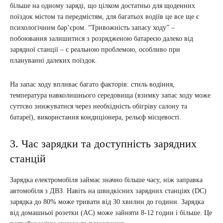
більше на одному заряді, що цілком достатньо для щоденних
поїздок містом та передмістям, для багатьох водіїв це все ще є
психологічним бар’єром. “Тривожність запасу ходу” –
побоювання залишитися з розрядженою батареєю далеко від
зарядної станції – є реальною проблемою, особливо при
плануванні далеких поїздок.
На запас ходу впливає багато факторів: стиль водіння,
температура навколишнього середовища (взимку запас ходу може
суттєво знижуватися через необхідність обігріву салону та
батареї), використання кондиціонера, рельєф місцевості.
3. Час зарядки та доступність зарядних
станцій
Зарядка електромобіля займає значно більше часу, ніж заправка
автомобіля з ДВЗ. Навіть на швидкісних зарядних станціях (DC)
зарядка до 80% може тривати від 30 хвилин до години. Зарядка
від домашньої розетки (AC) може зайняти 8-12 годин і більше. Це