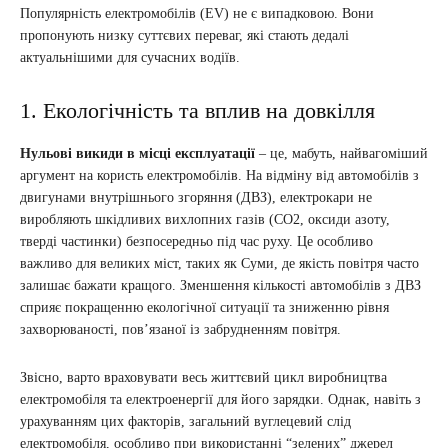
Популярність електромобілів (EV) не є випадковою. Вони
пропонують низку суттєвих переваг, які стають дедалі
актуальнішими для сучасних водіїв.
1. Екологічність та вплив на довкілля
Нульові викиди в місці експлуатації
– це, мабуть, найвагоміший
аргумент на користь електромобілів. На відміну від автомобілів з
двигунами внутрішнього згоряння (ДВЗ), електрокари не
виробляють шкідливих вихлопних газів (CO2, оксиди азоту,
тверді частинки) безпосередньо під час руху. Це особливо
важливо для великих міст, таких як Суми, де якість повітря часто
залишає бажати кращого. Зменшення кількості автомобілів з ДВЗ
сприяє покращенню екологічної ситуації та зниженню рівня
захворюваності, пов’язаної із забрудненням повітря.
Звісно, варто враховувати весь життєвий цикл виробництва
електромобіля та електроенергії для його зарядки. Однак, навіть з
урахуванням цих факторів, загальний вуглецевий слід
електромобіля, особливо при використанні “зелених” джерел