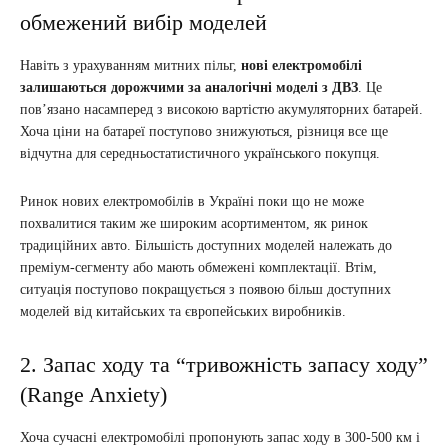
обмежений вибір моделей
Навіть з урахуванням митних пільг,
нові електромобілі
залишаються дорожчими за аналогічні моделі з ДВЗ
. Це
пов’язано насамперед з високою вартістю акумуляторних батарей.
Хоча ціни на батареї поступово знижуються, різниця все ще
відчутна для середньостатистичного українського покупця.
Ринок нових електромобілів в Україні поки що не може
похвалитися таким же широким асортиментом, як ринок
традиційних авто. Більшість доступних моделей належать до
преміум-сегменту або мають обмежені комплектації. Втім,
ситуація поступово покращується з появою більш доступних
моделей від китайських та європейських виробників.
2. Запас ходу та “тривожність запасу ходу”
(Range Anxiety)
Хоча сучасні електромобілі пропонують запас ходу в 300-500 км і