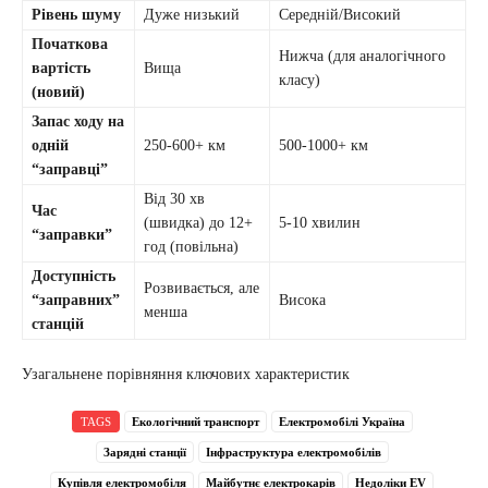
Рівень шуму
Дуже низький
Середній/Високий
Початкова
Нижча (для аналогічного
вартість
Вища
класу)
(новий)
Запас ходу на
одній
250-600+ км
500-1000+ км
“заправці”
Від 30 хв
Час
(швидка) до 12+
5-10 хвилин
“заправки”
год (повільна)
Доступність
Розвивається, але
“заправних”
Висока
менша
станцій
Узагальнене порівняння ключових характеристик
TAGS
Екологічний транспорт
Електромобілі Україна
Зарядні станції
Інфраструктура електромобілів
Купівля електромобіля
Майбутнє електрокарів
Недоліки EV