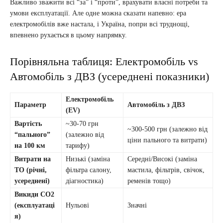
Важливо зважити всі “за” і “проти”, врахувати власні потреби та
умови експлуатації. Але одне можна сказати напевно: ера
електромобілів вже настала, і Україна, попри всі труднощі,
впевнено рухається в цьому напрямку.
Порівняльна таблиця: Електромобіль vs
Автомобіль з ДВЗ (усереднені показники)
Електромобіль
Параметр
Автомобіль з ДВЗ
(EV)
Вартість
~30-70 грн
~300-500 грн (залежно від
“пального”
(залежно від
ціни пального та витрати)
на 100 км
тарифу)
Витрати на
Низькі (заміна
Середні/Високі (заміна
ТО (річні,
фільтра салону,
мастила, фільтрів, свічок,
усереднені)
діагностика)
ременів тощо)
Викиди CO2
(експлуатаці
Нульові
Значні
я)