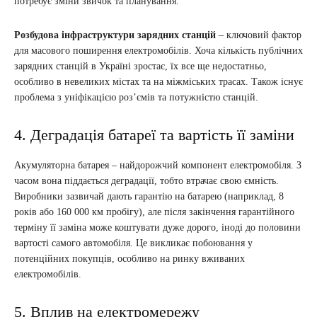
потребує зміни звичок та планування.
Розбудова інфраструктури зарядних станцій
– ключовий фактор
для масового поширення електромобілів. Хоча кількість публічних
зарядних станцій в Україні зростає, їх все ще недостатньо,
особливо в невеликих містах та на міжміських трасах. Також існує
проблема з уніфікацією роз’ємів та потужністю станцій.
4. Деградація батареї та вартість її заміни
Акумуляторна батарея – найдорожчий компонент електромобіля. З
часом вона піддається деградації, тобто втрачає свою ємність.
Виробники зазвичай дають гарантію на батарею (наприклад, 8
років або 160 000 км пробігу), але після закінчення гарантійного
терміну її заміна може коштувати дуже дорого, іноді до половини
вартості самого автомобіля. Це викликає побоювання у
потенційних покупців, особливо на ринку вживаних
електромобілів.
5. Вплив на електромережу