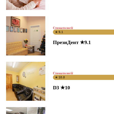
Стоматології
★ 9.1
ПрезиДент ★9.1
Стоматології
★ 10.0
D3 ★10