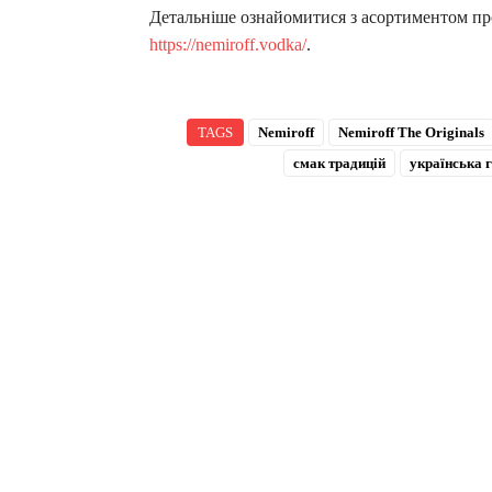
Детальніше ознайомитися з асортиментом про
https://nemiroff.vodka/
.
TAGS
Nemiroff
Nemiroff The Originals
смак традицій
українська 