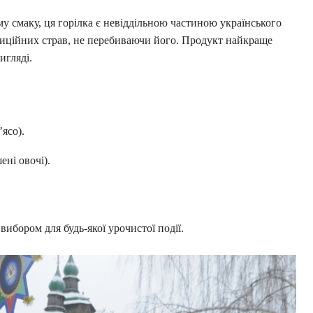
у смаку, ця горілка є невіддільною частиною українського
адиційних страв, не перебиваючи його. Продукт найкраще
игляді.
’ясо).
ені овочі).
вибором для будь-якої урочистої події.