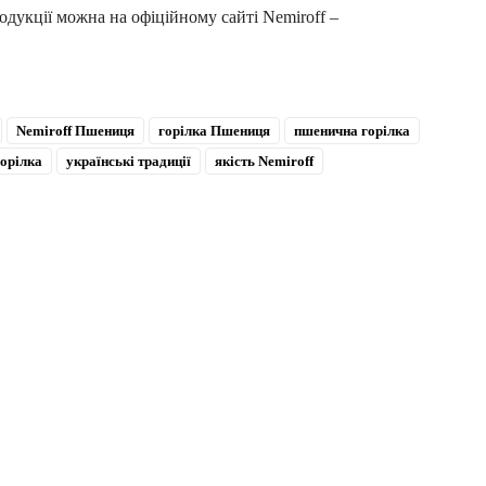
дукції можна на офіційному сайті Nemiroff –
Nemiroff Пшениця
горілка Пшениця
пшенична горілка
горілка
українські традиції
якість Nemiroff