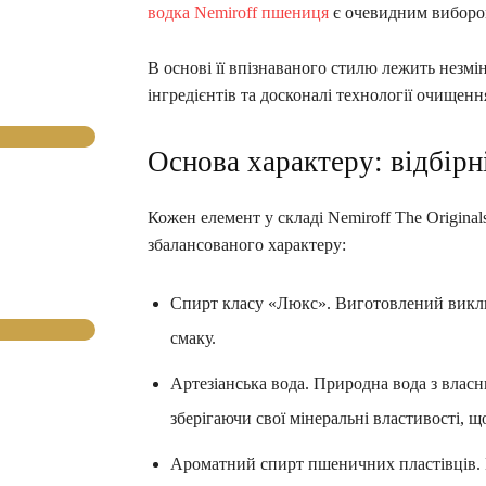
водка Nemiroff пшениця
є очевидним виборо
В основі її впізнаваного стилю лежить незм
інгредієнтів та досконалі технології очищенн
Основа характеру: відбірні
Кожен елемент у складі Nemiroff The Original
збалансованого характеру:
Спирт класу «Люкс». Виготовлений виключ
смаку.
Артезіанська вода. Природна вода з власн
зберігаючи свої мінеральні властивості, 
Ароматний спирт пшеничних пластівців. 