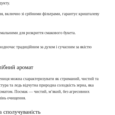
дукту.
ння, включно зі срібними фільтрами, гарантує кришталеву
имальними для розкриття смакового букета.
водночас традиційним за духом і сучасним за якістю
хлібний аромат
ениця можна схарактеризувати як стриманий, чистий та
ура та ледь відчутна природна солодкість зерна, яка
оматом. Посмак — чистий, м’який, без агресивних
пінь очищення.
а сполучуваність