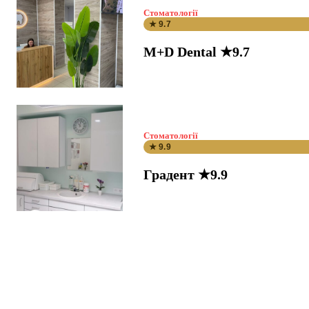
Стоматології
★ 9.7
M+D Dental ★9.7
Стоматології
★ 9.9
Градент ★9.9