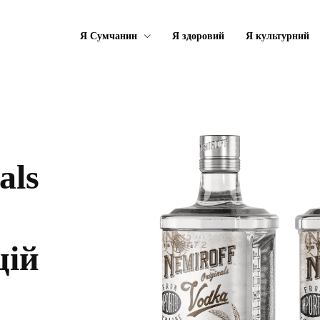
Я Сумчанин
Я здоровий
Я культурний
als
цій