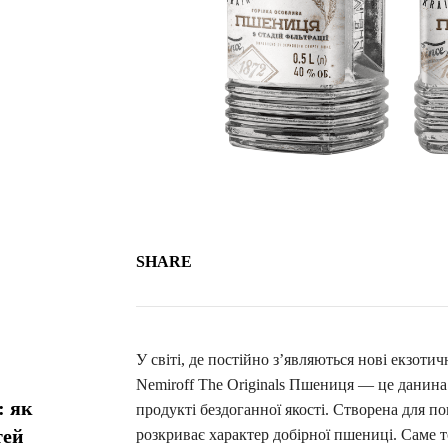
SHARE
У світі, де постійно з’являються нові екзоти
Nemiroff The Originals Пшениця — це данина
: як
продукті бездоганної якості. Створена для по
тей
розкриває характер добірної пшениці. Саме т