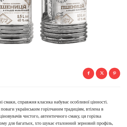
чні смаки, справжня класика набуває особливої цінності.
 поваги українським горілчаним традиціям, втілена в
ціновувачів чистого, автентичного смаку, ця горілка
ому для багатьох, хто шукає еталонний зерновий профіль,