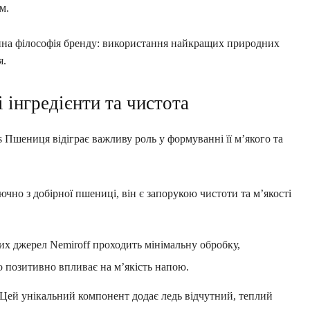
м.
інна філософія бренду: використання найкращих природних
я.
 інгредієнти та чистота
s Пшениця відіграє важливу роль у формуванні її м’якого та
но з добірної пшениці, він є запорукою чистоти та м’якості
их джерел Nemiroff проходить мінімальну обробку,
що позитивно впливає на м’якість напою.
Цей унікальний компонент додає ледь відчутний, теплий