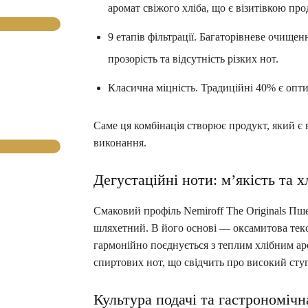
аромат свіжого хліба, що є візитівкою про
9 етапів фільтрації. Багаторівневе очище
прозорість та відсутність різких нот.
Класична міцність. Традиційні 40% є опт
Саме ця комбінація створює продукт, який є 
виконання.
Дегустаційні ноти: м’якість та 
Смаковий профіль Nemiroff The Originals Пш
шляхетний. В його основі — оксамитова текст
гармонійно поєднується з теплим хлібним ар
спиртових нот, що свідчить про високий сту
Культура подачі та гастрономічн