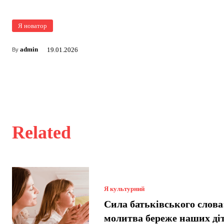
Я новатор
admin
19.01.2026
By
Related
Я культурний
Сила батьківського слова
молитва береже наших ді