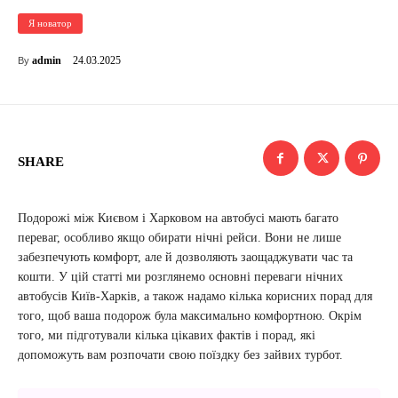
Я новатор
24.03.2025
admin
By
SHARE
Подорожі між Києвом і Харковом на автобусі мають багато
переваг, особливо якщо обирати нічні рейси. Вони не лише
забезпечують комфорт, але й дозволяють заощаджувати час та
кошти. У цій статті ми розглянемо основні переваги нічних
автобусів Київ-Харків, а також надамо кілька корисних порад для
того, щоб ваша подорож була максимально комфортною. Окрім
того, ми підготували кілька цікавих фактів і порад, які
допоможуть вам розпочати свою поїздку без зайвих турбот.