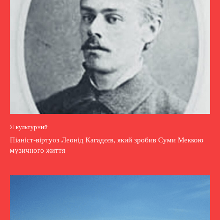
Я культурний
Піаніст-віртуоз Леонід Кагадєєв, який зробив Суми Меккою
музичного життя