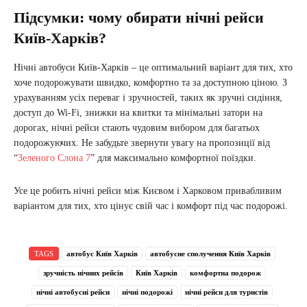
Підсумки: чому обирати нічні рейси
Київ-Харків?
Нічні автобуси Київ-Харків – це оптимальний варіант для тих, хто
хоче подорожувати швидко, комфортно та за доступною ціною. З
урахуванням усіх переваг і зручностей, таких як зручні сидіння,
доступ до Wi-Fi, знижки на квитки та мінімальні затори на
дорогах, нічні рейси стають чудовим вибором для багатьох
подорожуючих. Не забудьте звернути увагу на пропозиції від
“
Зеленого Слона 7
” для максимально комфортної поїздки.
Усе це робить нічні рейси між Києвом і Харковом привабливим
варіантом для тих, хто цінує свій час і комфорт під час подорожі.
TAGS
автобус Київ Харків
автобусне сполучення Київ Харків
зручність нічних рейсів
Київ Харків
комфортна подорож
нічні автобусні рейси
нічні подорожі
нічні рейси для туристів