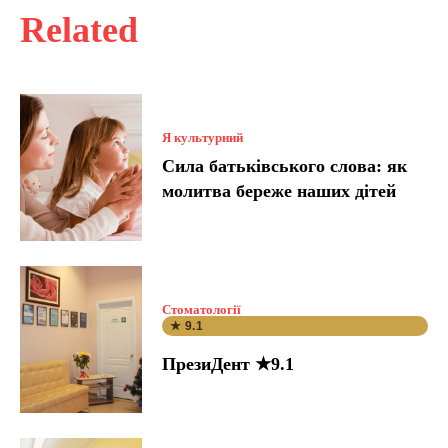
Related
Я культурний
Сила батьківського слова: як
молитва береже наших дітей
Стоматології
★ 9.1
ПрезиДент ★9.1