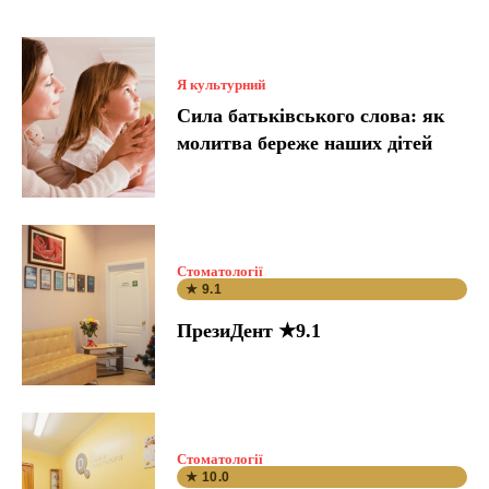
Я культурний
Сила батьківського слова: як
молитва береже наших дітей
Стоматології
★ 9.1
ПрезиДент ★9.1
Стоматології
★ 10.0