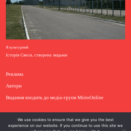
Я культурний
Історія Свеси, створена людьми
Реклама
Автори
Видання входить до медіа-групи
MistoOnline
Copyright © Повне використання матеріалу
We use cookies to ensure that we give you the best
experience on our website. If you continue to use this site we
заборонено. Частково можна з гіперпосиланням.