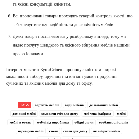
та якісні консультації клієнтам.
Всі пропоновані товари проходять суворий контроль якості, що
забезпечує високу надійність та довговічність меблів.
Деякі товари поставляються у розібраному вигляді, тому ми
надає послугу швидкого та якісного збирання меблів нашими
професіоналами.
Інтернет-магазин КупиСтілець пропонує клієнтам широкі
можливості вибору, зручності та вигідні умови придбання
сучасних та якісних меблів для дому та офісу.
TAGS
вартість меблів
види меблів
де замовити меблі
домашні меблі
замовити стіл для дому
меблева фабрика
меблі
меблі в оселю
меблі від виробника
обідні столи
особливості столів
перевірені меблі
столи
столи для дому
як вибрати меблі