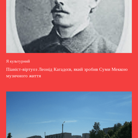
Я культурний
Піаніст-віртуоз Леонід Кагадєєв, який зробив Суми Меккою
музичного життя