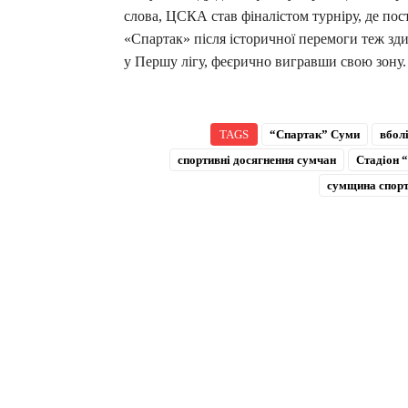
слова, ЦСКА став фіналістом турніру, де по
«Спартак» після історичної перемоги теж зд
у Першу лігу, феєрично вигравши свою зону
TAGS
“Спартак” Суми
вбол
спортивні досягнення сумчан
Стадіон 
сумщина спор