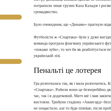
потрапили лише грузин Каха Каладзе і росія
громадянство.
Було очевидним, що «Динамо» прагнуло відк
Футболісти ж «Спартака» були у дуже вигідно
команда програла флагману українського футб
«покаже зуби», то хоч би як реабілітується 
українській лізі.
Пенальті це лотерея
Гра розпочалась так, як і мала розпочатись.
«Спартака». Робили вони це безперебійно два
час, так і в додатковий. Матч міг і мав закі
вистояли. Трибуни стадіону «Авангард» бісну
не пощастило, але то буде пізніше, після про