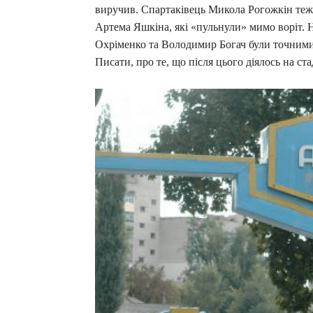
виручив. Спартаківець Микола Рогожкін теж
Артема Яшкіна, які «пульнули» мимо воріт.
Охріменко та Володимир Богач були точними
Писати, про те, що після цього діялось на ст