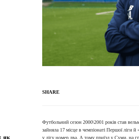
SHARE
Футбольний сезон 2000\2001 років став вель
зайняла 17 місце в чемпіонаті Першої ліги й
: як
у лігу номер два. А тому приїзд у Суми, на г