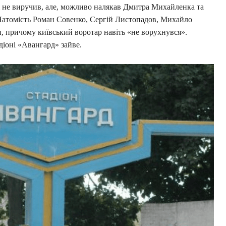
 не виручив, але, можливо налякав Дмитра Михайленка та
 Натомість Роман Совенко, Сергій Листопадов, Михайло
, причому київський воротар навіть «не ворухнувся».
адіоні «Авангард» зайве.