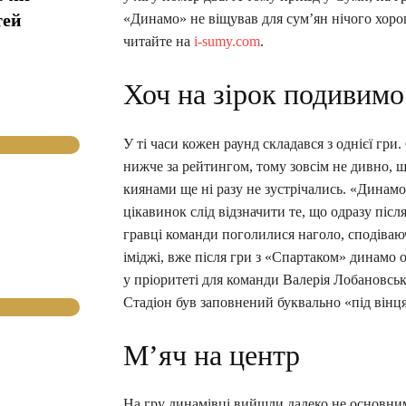
тей
«Динамо» не віщував для сум’ян нічого хорош
читайте на
i-sumy.com
.
Хоч на зірок подивимо
У ті часи кожен раунд складався з однієї гри.
нижче за рейтингом, тому зовсім не дивно, щ
киянами ще ні разу не зустрічались. «Динамо
цікавинок слід відзначити те, що одразу післ
гравці команди поголилися наголо, сподіваюч
іміджі, вже після гри з «Спартаком» динамо 
у пріоритеті для команди Валерія Лобановсь
Стадіон був заповнений буквально «під вінц
М’яч на центр
На гру динамівці вийшли далеко не основним