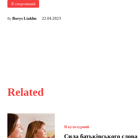
Я спортивний
Borys Liakhu
22.04.2023
By
Related
Я культурний
Сила батьківського слова