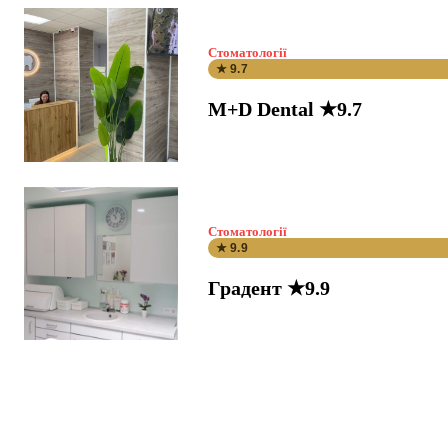
Стоматології
★ 9.7
M+D Dental ★9.7
Стоматології
★ 9.9
Градент ★9.9