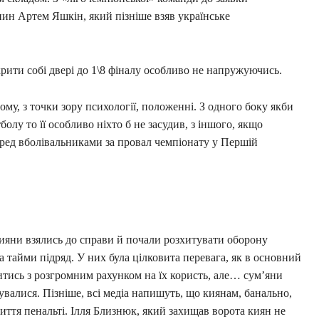
нин Артем Яшкін, який пізніше взяв українське
рити собі двері до 1\8 фіналу особливо не напружуючись.
му, з точки зору психології, положенні. З одного боку якби
олу то її особливо ніхто б не засудив, з іншого, якщо
перед вболівальниками за провал чемпіонату у Першій
 Кияни взялись до справи й почали розхитувати оборону
 тайми підряд. У них була цілковита перевага, як в основний
нчитись з розгромним рахунком на їх користь, але… сум’яни
валися. Пізніше, всі медіа напишуть, що киянам, банально,
биття пенальті. Ілля Близнюк, який захищав ворота киян не