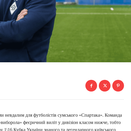
ми невдалим для футболістів сумського «Спартака». Команда
 «виборола» феєричний виліт у дивізіон класом нижче, тобто
ру 1\16 Кубка України знаного та легендарного київського