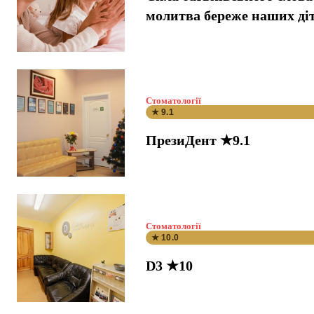
молитва береже наших ді
Стоматології
★ 9.1
ПрезиДент ★9.1
Стоматології
★ 10.0
D3 ★10