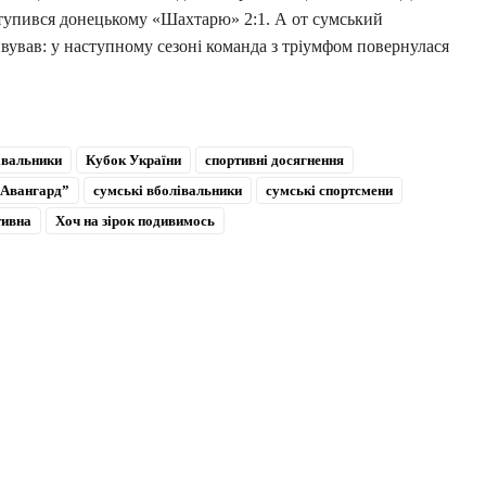
ступився донецькому «Шахтарю» 2:1. А от сумський
ивував: у наступному сезоні команда з тріумфом повернулася
.
івальники
Кубок України
спортивні досягнення
“Авангард”
сумські вболівальники
сумські спортсмени
тивна
Хоч на зірок подивимось