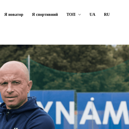
Я новатор
Я спортивний
ТОП
UA
RU