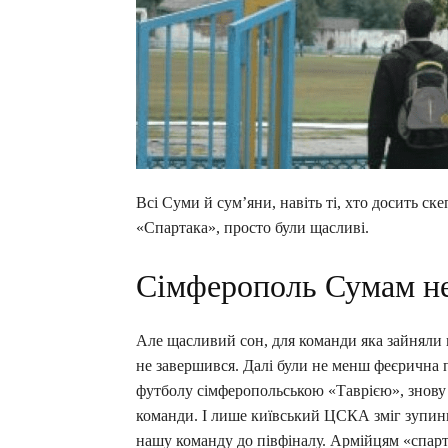
Всі Суми й сум’яни, навіть ті, хто досить ск
«Спартака», просто були щасливі.
Сімферополь Сумам н
Але щасливий сон, для команди яка зайняли п
не завершився. Далі були не менш феєрична 
футболу сімферопольською «Таврією», знову 
команди. І лише київський ЦСКА зміг зупин
нашу команду до півфіналу. Армійцям «спарта