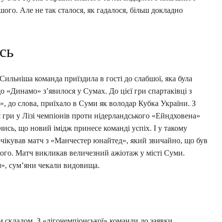
ого. Але не так сталося, як гадалося, більш докладно
сь
 Сильніша команда приїздила в гості до слабшої, яка була
о «Динамо» з’явилося у Сумах. До цієї гри спартаківці з
», до слова, приїхало в Суми як володар Кубка України. З
я гри у Лізі чемпіонів проти нідерландського «Ейндховена»
ись, що новий імідж принесе команді успіх. І у такому
очікував матч з «Манчестер юнайтед», який звичайно, що був
кого. Матч викликав величезний ажіотаж у місті Суми.
я», сум’яни чекали видовища.
 складом. З «лігочемпіонської» команди до заявки