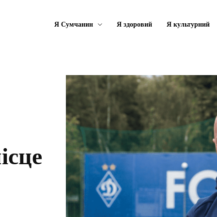
Я Сумчанин
Я здоровий
Я культурний
ісце