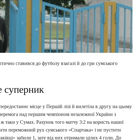
ептично ставився до футболу взагалі й до гри сумського
е суперник
ередостаннє місце у Першій лізі й вилетіла в другу на цьому
перемога над першим чемпіоном незалежної України з
ж таки у Сумах. Рахунок того матчу 3:2 на користь нашої
ити переможний рух сумського «Спартака» і не пустити
ківці» забили 1, зате від них отримали цілих 4 голи. До