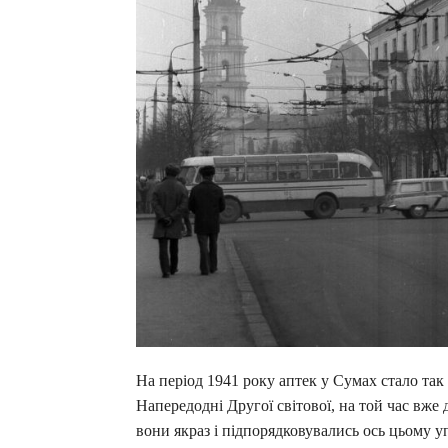
На період 1941 року аптек у Сумах стало так 
Напередодні Другої світової, на той час вже 
вони якраз і підпорядковувались ось цьому у