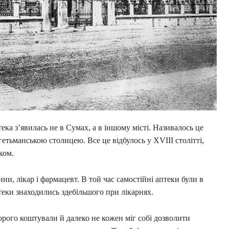
ека з’явилась не в Сумах, а в іншому місті. Називалось це
 гетьманською столицею. Все це відбулось у XVIII столітті,
ком.
ни, лікар і фармацевт. В той час самостійні аптеки були в
теки знаходились здебільшого при лікарнях.
орого коштували й далеко не кожен міг собі дозволити