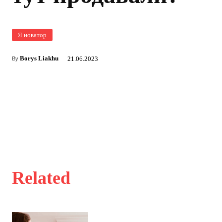
Я новатор
Borys Liakhu
21.06.2023
By
Related