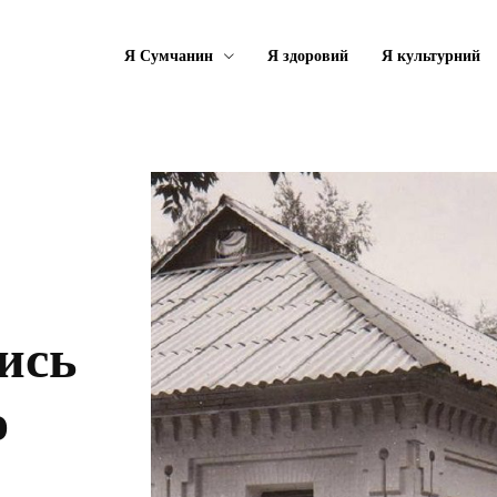
Я Сумчанин
Я здоровий
Я культурний
лись
о