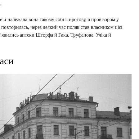
.
ше й належала вона такому собі Пирогову, а провізором у
 повторилась, через деякий час поляк став власником цієї
з’явились аптеки Шторфа й Гака, Труфанова, Уліка й
часи