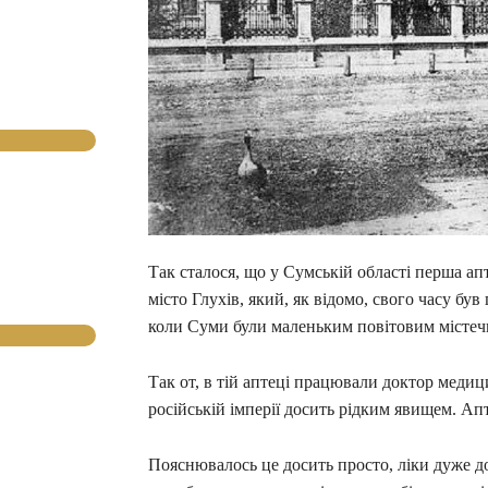
Так сталося, що у Сумській області перша апт
місто Глухів, який, як відомо, свого часу був
коли Суми були маленьким повітовим містеч
Так от, в тій аптеці працювали доктор медици
російській імперії досить рідким явищем. Ап
Пояснювалось це досить просто, ліки дуже д