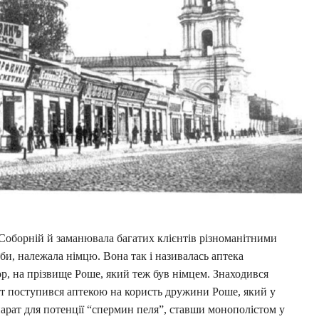
 Соборній й заманювала багатих клієнтів різноманітними
оби, належала німцю. Вона так і називалась аптека
р, на прізвище Роше, який теж був німцем. Знаходився
дт поступився аптекою на користь дружини Роше, який у
арат для потенції “спермин пеля”, ставши монополістом у