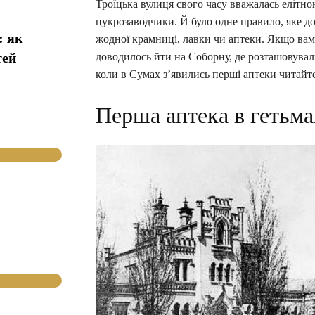
Троїцька вулиця свого часу вважалась елітно
цукрозаводчики. Й було одне правило, яке до
: як
жодної крамниці, лавки чи аптеки. Якщо вам
тей
доводилось йти на Соборну, де розташовувалис
коли в Сумах з’явились перші аптеки читайт
Перша аптека в гетьма