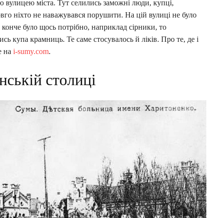
ю вулицею міста. Тут селились заможні люди, купці,
вго ніхто не наважувався порушити. На цій вулиці не було
 конче було щось потрібно, наприклад сірники, то
ь купа крамниць. Те саме стосувалось й ліків. Про те, де і
е на
i-sumy.com
.
нській столиці