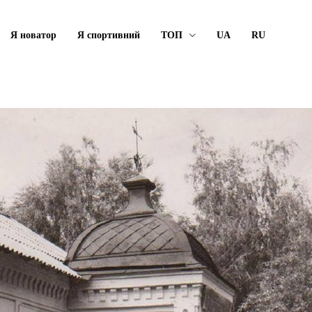
Я новатор
Я спортивний
ТОП
UA
RU