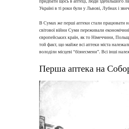
придбати щось в аптеці, люди здебільшого л
Україні в ті роки були у Львові, Лубнах і зв
В Сумах же перші аптеки стали працювати на
світової війни Суми переживали економічний 
європейських країн, як то Німеччини, Польщ
той факт, що майже всі аптеки міста належал
володіли місцеві “бізнесмени”. Всі інші нал
Перша аптека на Собо