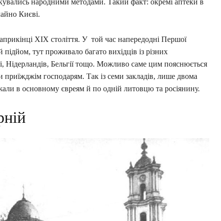
ікувались народними методами. Такий факт: окремі аптеки в
ичайно Києві.
прикінці ХІХ століття. У той час напередодні Першої
підйом, тут проживало багато вихідців із різних
і, Нідерландів, Бельгії тощо. Можливо саме цим пояснюється
и приїжджім господарям. Так із семи закладів, лише двома
ежали в основному євреям й по одній литовцю та росіянину.
рній