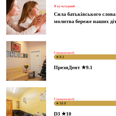
Я культурний
Сила батьківського слова
молитва береже наших ді
Стоматології
★ 9.1
ПрезиДент ★9.1
Стоматології
★ 10.0
D3 ★10