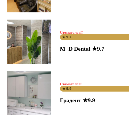
Стоматології
★ 9.7
M+D Dental ★9.7
Стоматології
★ 9.9
Градент ★9.9