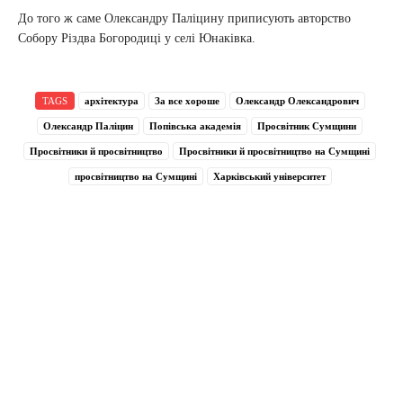
До того ж саме Олександру Паліцину приписують авторство
Собору Різдва Богородиці у селі Юнаківка.
TAGS
архітектура
За все хороше
Олександр Олександрович
Олександр Паліцин
Попівська академія
Просвітник Сумщини
Просвітники й просвітництво
Просвітники й просвітництво на Сумщині
просвітництво на Сумщині
Харківський університет