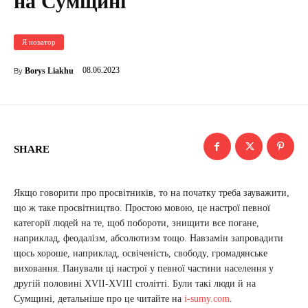
на Сумщині
Я новатор
08.06.2023
Borys Liakhu
By
SHARE
Якщо говорити про просвітників, то на початку треба зауважити,
що ж таке просвітництво. Простою мовою, це настрої певної
категорії людей на те, щоб побороти, знищити все погане,
наприклад, феодалізм, абсолютизм тощо. Навзамін запровадити
щось хороше, наприклад, освіченість, свободу, громадянське
виховання. Панували ці настрої у певної частини населення у
другій половині XVII-XVIII столітті. Були такі люди й на
Сумщині, детальніше про це читайте на
i-sumy.com
.