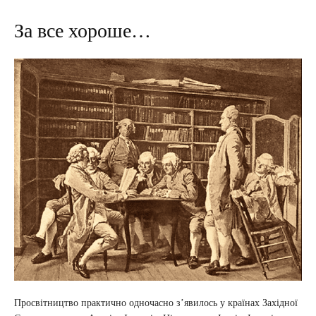
За все хороше…
Просвітництво практично одночасно з’явилось у країнах Західної