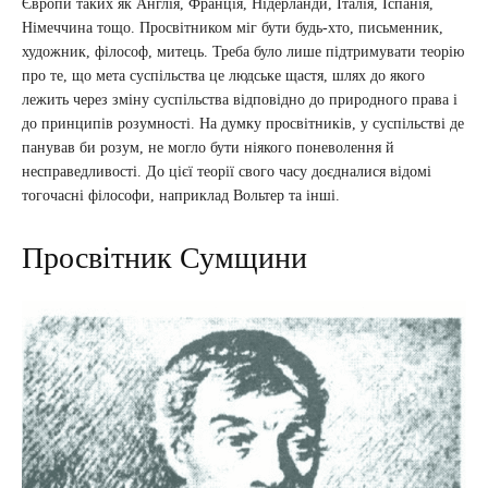
Європи таких як Англія, Франція, Нідерланди, Італія, Іспанія,
Німеччина тощо. Просвітником міг бути будь-хто, письменник,
художник, філософ, митець. Треба було лише підтримувати теорію
про те, що мета суспільства це людське щастя, шлях до якого
лежить через зміну суспільства відповідно до природного права і
до принципів розумності. На думку просвітників, у суспільстві де
панував би розум, не могло бути ніякого поневолення й
несправедливості. До цієї теорії свого часу доєдналися відомі
тогочасні філософи, наприклад Вольтер та інші.
Просвітник Сумщини