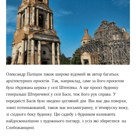
Олександр Паліцин також широко відомий як автор багатьох
архітектурних проєктів. Так, наприклад, саме за його проєктом
була збудована церква у селі Штепівка. А ще проєкт будинку
генеральші Штеричевої у селі Баси, теж його рук справа. У
передмісті Басів було зведено цегляний дім. Він має два поверхи,
зовні потинькований, також має восьмигранну, п’ятиярусну вежу,
зі східного боку будинку. Цю садибу з будинком називають
найдосконалішою з художнього погляду, з усіх які збереглися на
Слобожанщині.