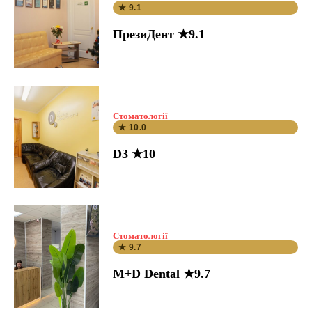
★ 9.1
ПрезиДент ★9.1
Стоматології
★ 10.0
D3 ★10
Стоматології
★ 9.7
M+D Dental ★9.7