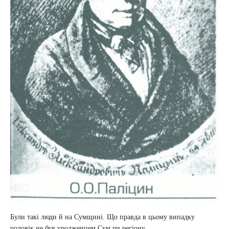
Були такі люди й на Сумщині. Що правда в цьому випадку
чоловік не був уродженцем Сум чи регіону.