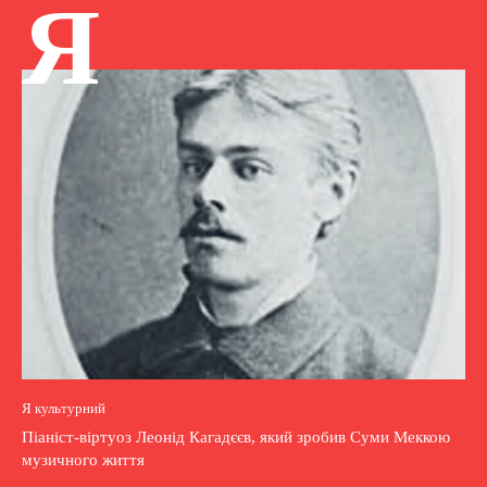
Я
Я культурний
Піаніст-віртуоз Леонід Кагадєєв, який зробив Суми Меккою
музичного життя