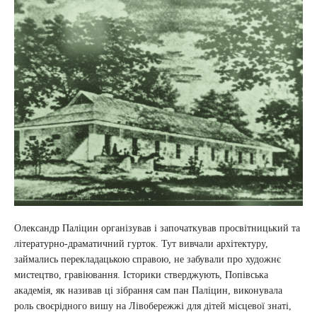
Олександр Паліцин організував і започаткував просвітницький та
літературно-драматичний гурток. Тут вивчали архітектуру,
займались перекладацькою справою, не забували про художнє
мистецтво, гравіювання. Історики стверджують, Попівська
академія, як називав ці зібрання сам пан Паліцин, виконувала
роль своєрідного вишу на Лівобережжі для дітей місцевої знаті,