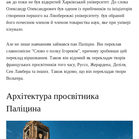
аж до поки не був відкритий Харківський університет. До слова
Олександр Олександрович був одним із прибічників та ініціаторів
створення першого на Лівобережжі університету. був обраний
його почесним членом й членом товариства наук, яке при універі
існувало.
Але не лише навчанням займався пан Паліцин. Він переклав
славнозвісне “Слово о полку Ігоревім”, причому зробивши цей
переклад віршованим. Також він відомий як перекладач творів
французьких просвітників того часу, Руссо, Жерардена, Деліля,
Сен Ламбера та інших. Також відомо, що він перекладав твори
Вольтера.
Архітектура просвітника
Паліцина