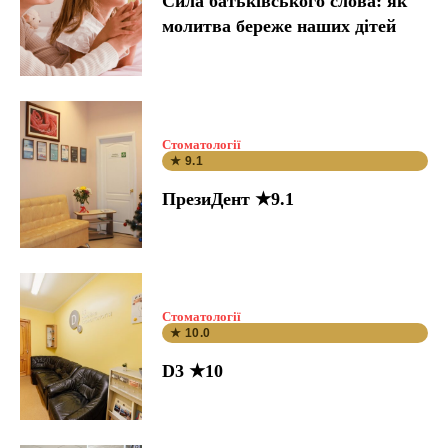
Сила батьківського слова: як
молитва береже наших дітей
Стоматології
★ 9.1
ПрезиДент ★9.1
Стоматології
★ 10.0
D3 ★10