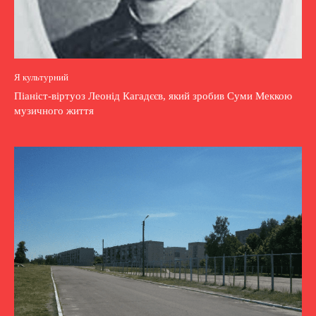
Я культурний
Піаніст-віртуоз Леонід Кагадєєв, який зробив Суми Меккою
музичного життя