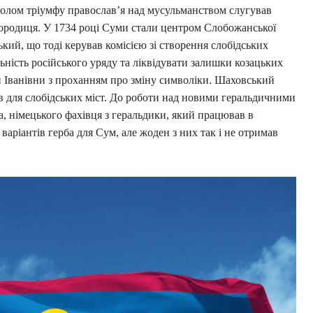
волом тріумфу православ’я над мусульманством слугував
городиця. У 1734 році Суми стали центром Слобожанської
ький, що тоді керував комісією зі створення слобідських
ість російського уряду та ліквідувати залишки козацьких
и Іванівни з проханням про зміну символіки. Шаховський
ів для слобідських міст. До роботи над новими геральдичними
 німецького фахівця з геральдики, який працював в
варіантів герба для Сум, але жоден з них так і не отримав