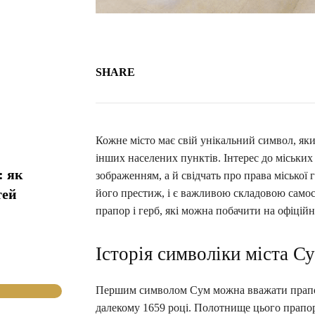
SHARE
Кожне місто має свій унікальний символ, як
інших населених пунктів. Інтерес до міських
: як
зображенням, а й свідчать про права місько
тей
його престиж, і є важливою складовою само
прапор і герб, які можна побачити на офіційн
Історія символіки міста С
Першим символом Сум можна вважати прапор
далекому 1659 році. Полотнище цього прапор