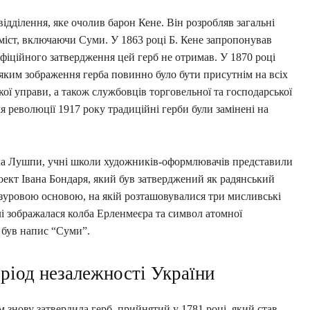
ідділення, яке очолив барон Кене. Він розробляв загальні
іст, включаючи Суми. У 1863 році Б. Кене запропонував
офіційного затвердження цей герб не отримав. У 1870 році
 яким зображення герба повинно було бути присутнім на всіх
кої управи, а також службовців торговельної та господарської
сля революції 1917 року традиційні герби були замінені на
йла Лушпи, учні школи художників-оформлювачів представили
оект Івана Бондаря, який був затверджений як радянський
азуровою основою, на якій розташовувалися три мисливські
лі зображалася колба Ерленмеєра та символ атомної
а був напис “Суми”.
ріод незалежності України
м знову затвердила герб, прийнятий у 1781 році, який став