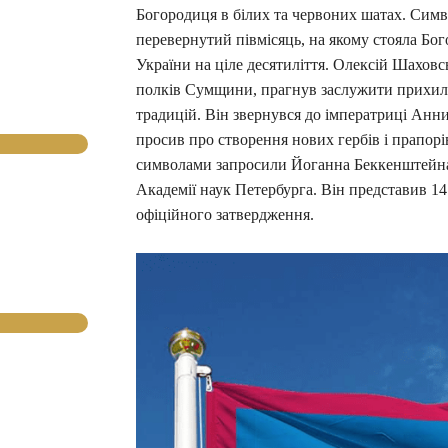
Богородиця в білих та червоних шатах. Сим
перевернутий півмісяць, на якому стояла Бо
України на ціле десятиліття. Олексій Шаховс
полків Сумщини, прагнув заслужити прихильн
традицій. Він звернувся до імператриці Анн
просив про створення нових гербів і прапор
символами запросили Йоганна Беккенштейна,
Академії наук Петербурга. Він представив 14 
офіційного затвердження.