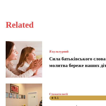
Related
Я культурний
Сила батьківського слова
молитва береже наших ді
Стоматології
★ 9.1