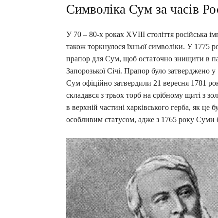
Символіка Сум за часів Рос
У 70 – 80-х роках XVIII століття російська і
також торкнулося їхньої символіки. У 1775 
прапор для Сум, щоб остаточно знищити в пам
Запорозької Січі. Прапор було затверджено у 
Сум офіційно затвердили 21 вересня 1781 ро
складався з трьох торб на срібному щиті з 
в верхній частині харківського герба, як це б
особливим статусом, адже з 1765 року Суми 