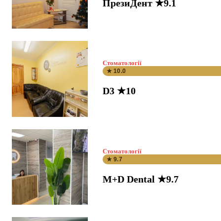
ПрезиДент ★9.1
Стоматології
★ 10.0
D3 ★10
Стоматології
★ 9.7
M+D Dental ★9.7