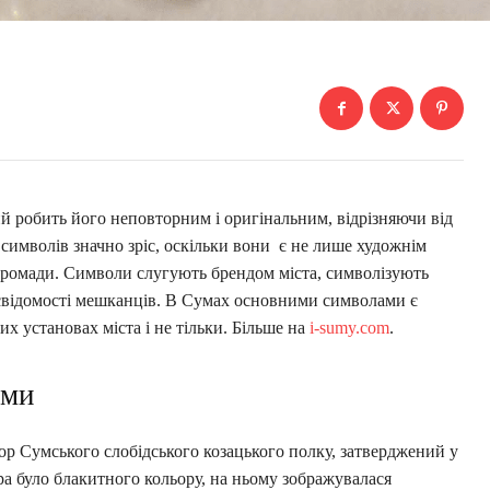
ий робить його неповторним і оригінальним, відрізняючи від
 символів значно зріс, оскільки вони є не лише художнім
ї громади. Символи слугують брендом міста, символізують
свідомості мешканців. В Сумах основними символами є
их установах міста і не тільки. Більше на
i-sumy.com
.
уми
 Сумського слобідського козацького полку, затверджений у
а було блакитного кольору, на ньому зображувалася