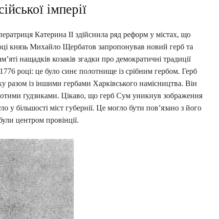
ійської імперії
мператриця Катерина II здійснила ряд реформ у містах, що
році князь Михайло Щербатов запропонував новий герб та
’яті нащадків козаків згадки про демократичні традиції
1776 році: це було синє полотнище із срібним гербом. Герб
ку разом із іншими гербами Харківського намісництва. Він
золотими ґудзиками. Цікаво, що герб Сум уникнув зображення
уло у більшості міст губернії. Це могло бути пов’язано з його
були центром провінції.