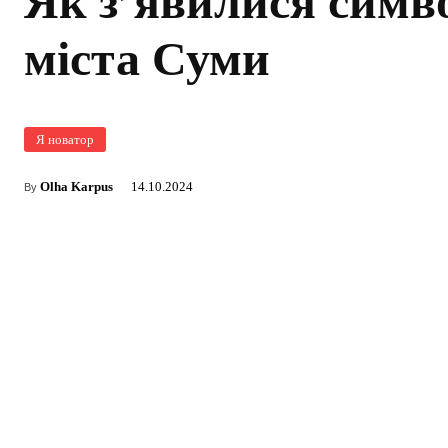
Як з’явилися симв
міста Суми
Я новатор
Olha Karpus
14.10.2024
By