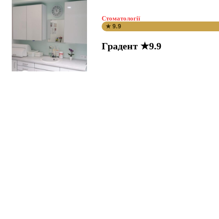
Стоматології
★ 9.9
Градент ★9.9