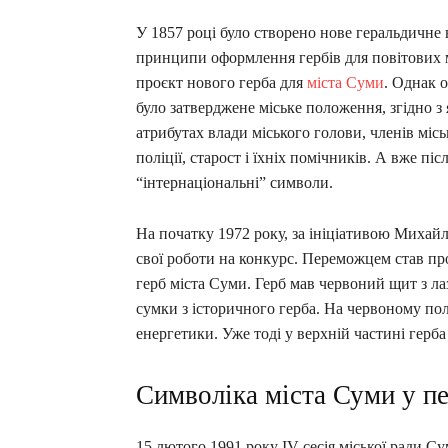
У 1857 році було створено нове геральдичне в
принципи оформлення гербів для повітових м
проєкт нового герба для
міста Суми
. Однак 
було затверджене міське положення, згідно з
атрибутах влади міського голови, членів місь
поліції, старост і їхніх помічників. А вже пі
“інтернаціональні” символи.
На початку 1972 року, за ініціативою Миха
свої роботи на конкурс. Переможцем став пр
герб міста Суми. Герб мав червоний щит з л
сумки з історичного герба. На червоному по
енергетики. Уже тоді у верхній частині герб
Символіка міста Суми у пе
15 лютого 1991 року IV сесія міської ради Су